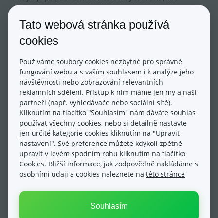
snadno upravit zvolené platební období i další
služby. V detailu proforma faktury vstupte do
Tato webová stránka používá
položky Upravit služby (2) viz. obrázek výše.
cookies
Otevře se nabídka s možností měnit platební
Používáme soubory cookies nezbytné pro správné
období (1) obr. níže a dle vašeho aktuálního tarifu
fungování webu a s vaším souhlasem i k analýze jeho
se vám zobrazí také nabídka dalších služeb (2),
návštěvnosti nebo zobrazování relevantních
které lze přiobjednat.
reklamních sdělení. Přístup k nim máme jen my a naši
partneři (např. vyhledávače nebo sociální sítě).
Kliknutím na tlačítko "Souhlasím" nám dáváte souhlas
používat všechny cookies, nebo si detailně nastavte
jen určité kategorie cookies kliknutím na "Upravit
nastavení". Své preference můžete kdykoli zpětně
upravit v levém spodním rohu kliknutím na tlačítko
Cookies. Bližší informace, jak zodpovědně nakládáme s
osobními údaji a cookies naleznete na
této stránce
UKONČENÍ ESHOPU
V případě, že již nechcete eshop využívat, stačí
tuto informaci zaslat pomocí tlačítka v nastavení
Souhlasím
fakturace, tedy v uživatelském menu v pravém