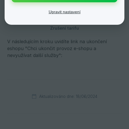
horním rohu > Přehled fakturace > Změnit tarif:
Upravit nastavení
V následujícím kroku uvidíte link na ukončení
eshopu "Chci ukončit provoz e-shopu a
nevyužívat další služby":
Aktualizováno dne: 18/06/2024