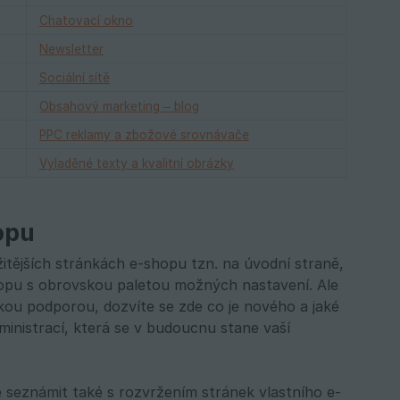
Chatovací okno
Newsletter
Sociální sítě
Obsahový marketing – blog
PPC reklamy a zbožové srovnávače
Vyladěné texty a kvalitní obrázky
opu
žitějších stránkách e-shopu tzn. na úvodní straně,
shopu s obrovskou paletou možných nastavení. Ale
ckou podporou, dozvíte se zde co je nového a jaké
inistrací, která se v budoucnu stane vaší
e seznámit také s rozvržením stránek vlastního e-