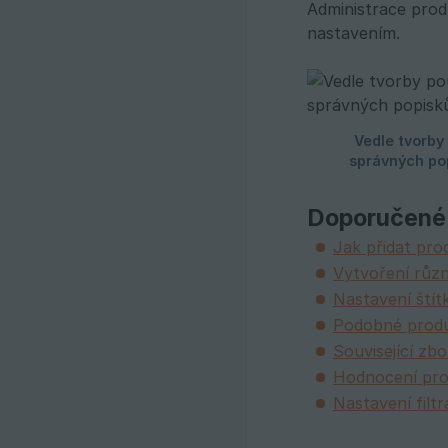
Administrace prod
nastavením.
Doporučené
Jak přidat pro
Vytvoření růz
Nastavení štít
Podobné prod
Související zb
Hodnocení pr
Nastavení filtr