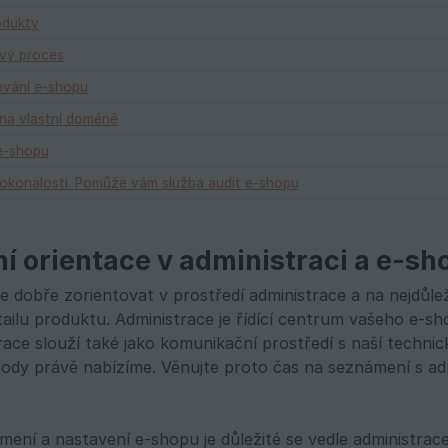
odukty
vý proces
ování e-shopu
na vlastní doméně
 e-shopu
okonalosti. Pomůže vám služba audit e-shopu
ní orientace v administraci a e-sh
e dobře zorientovat v prostředí administrace a na nejdůle
etailu produktu. Administrace je řídící centrum vašeho e-
race slouží také jako komunikační prostředí s naší techni
hody právě nabízíme. Věnujte proto čas na seznámení s adm
.
mení a nastavení e-shopu je důležité se vedle administrac