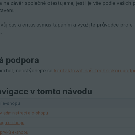
a na závěr společně otestujeme, jestli je vše podle vašic
tavení.
vůj čas a entusiasmus tápáním a využijte průvodce pro 
.
á podpora
ádrhel, neostýchejte se
kontaktovat naši technickou podp
avigace v tomto návodu
ní e-shopu
v administraci a e-shopu
sign e-shopu
 prvků e-shopu