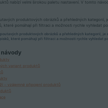
uktů nabízí velmi širokou paletu nastavení. V tomto náv
 návody
dukty
ných variant produktů
ků
ukty
oží – vzájemné připojení produktů
oduktů
ace