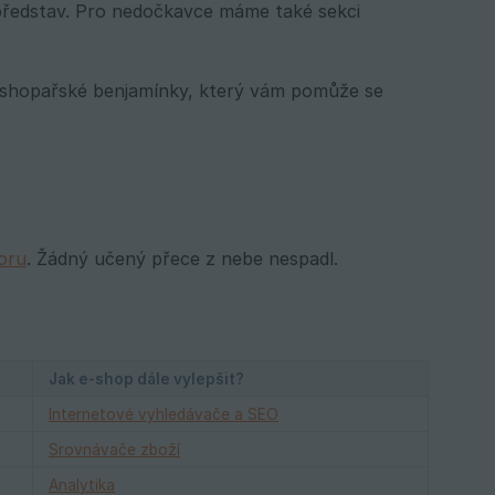
h představ. Pro nedočkavce máme také sekci
e-shopařské benjamínky, který vám pomůže se
oru
. Žádný učený přece z nebe nespadl.
Jak e-shop dále vylepšit?
Internetové vyhledávače a SEO
Srovnávače zboží
Analytika