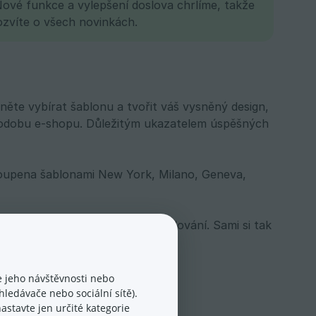
ové funkce a vylepšení doslova chrlíme, takže
ozvíte o všech novinkách.
něte vybírat šablonu a tvořit váš vysněný design,
í podobu e-shopu. Důležitým ukazatelem úspěšných
stoupena šablonami New York, Milano, Geneva,
esignu bez odborné znalosti kódování. Sami si tak
 jeho návštěvnosti nebo
ledávače nebo sociální sítě).
astavte jen určité kategorie