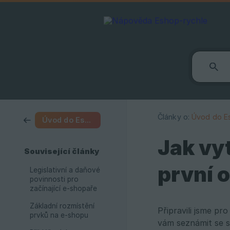
Články o:
Úvod do E
Úvod do Eshop-rychle
Jak vy
Související články
první 
Legislativní a daňové
povinnosti pro
začínající e-shopaře
Základní rozmístění
Připravili jsme p
prvků na e-shopu
vám seznámit se s