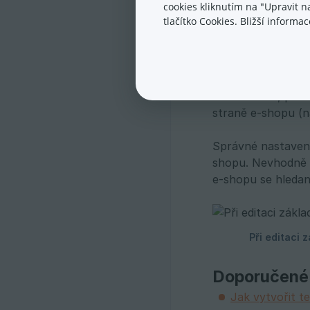
Práce s editor
cookies kliknutím na "Upravit 
tlačítko Cookies. Bližší inform
3. Editac
Nyní se podíváme,
hlavní menu, prod
straně e-shopu (na
Správné nastavení
shopu. Nevhodně p
e-shopu se hledan
Doporučené
Jak vytvořit 