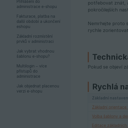
Přihlášení do
potřebovat znát, 
administrace e-shopu
pokročilejších nas
Fakturace, platba na
další období a ukončení
Nemrhejte proto s
eshopu
rychle zorientovat
Základní rozmístění
prvků v administraci
Jak vybrat vhodnou
Technick
šablonu e-shopu?
Multilogin – více
Pokud se objeví z
přístupů do
administrace
Rychlá n
Jak objednat placenou
verzi e-shopu
Základní nastave
Základní orientace 
Volba šablony a de
Editace základních