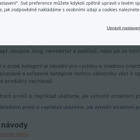
em šablony – design eshopu
nastavení". Své preference můžete kdykoli zpětně upravit v levém 
ace, jak zodpovědně nakládáme s osobními údaji a cookies naleznet
e základních prvků e-shopu
Upravit nastaven
 jak nastavit základy vašeho e-shopu, bez kterých se e-s
uktové kategorie, jak nastavit obrázky v rotátoru na úvod
př. sloupce, blog, newsletter a patička), nebo jak se tvoří
 a popis kategorií je zásadní pro rychlou a snadnou orien
opsané a seřazené kategorie mohou zákazníky vést k opu
é produkty nacházejí!
 návody
textové menu