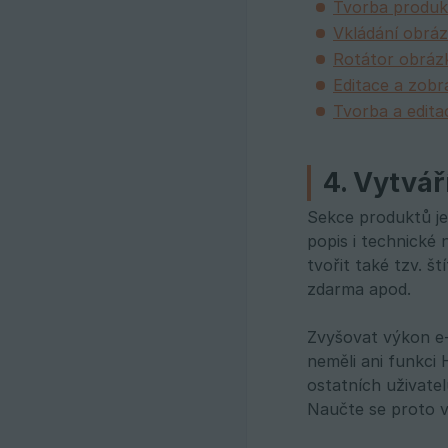
Tvorba produk
Vkládání obráz
Rotátor obráz
Editace a zobr
Tvorba a edita
4. Vytvář
Sekce produktů je 
popis i technické
tvořit také tzv. 
zdarma apod.
Zvyšovat výkon e-
neměli ani funkci
ostatních uživate
Naučte se proto vy