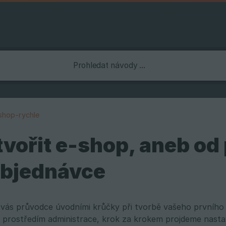
shop-rychle
tvořit e-shop, aneb od
objednávce
ro vás průvodce úvodními krůčky při tvorbě vašeho první
 prostředím administrace, krok za krokem projdeme nasta