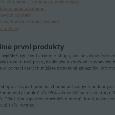
tového menu – kategorie a podkategorie
ků do menu a kategorií
kových bannerů
azení boxů s kontaktními údaji
ce patičky
íme první produkty
nejdůležitější částí vašeho e-shopu, kde se zákazníci rozh
 náležitosti nutné pro vyhledávače a zbožové srovnávače b
štítky, pomocí kterých můžete atraktivně zákazníky infor
shopu se vyplatí pomocí vhodně přiřazených podobných p
 Hodnocení produktů. Až 95% zákazníků se o svém (ne)nák
lů. Důležitým aspektem dnešních e-shopů, který nelze igno
užít sílu recenzí.