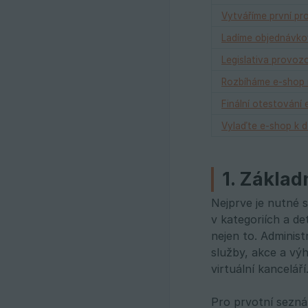
Vytváříme první pr
Ladíme objednávko
Legislativa provoz
Rozbíháme e-shop 
Finální otestování
Vylaďte e-shop k d
1. Základ
Nejprve je nutné s
v kategoriích a d
nejen to. Administ
služby, akce a vý
virtuální kanceláří
Pro prvotní sezná