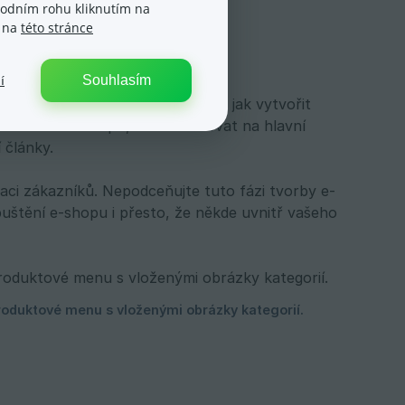
spodním rohu kliknutím na
e na
této stránce
Souhlasím
í
hop neobejde. Návody vám ukáží, jak vytvořit
ní straně e-shopu, co lze editovat na hlavní
 články.
taci zákazníků. Nepodceňujte tuto fázi tvorby e-
štění e-shopu i přesto, že někde uvnitř vašeho