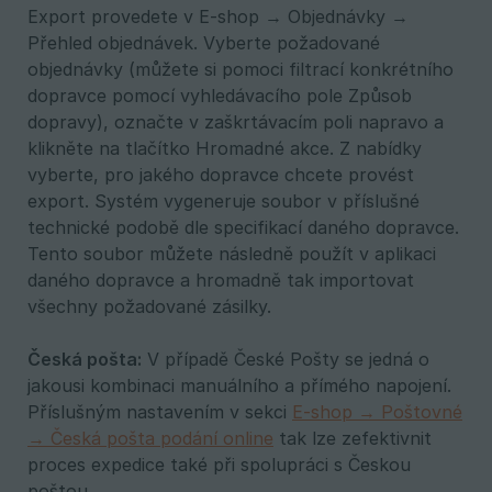
Export provedete v E-shop → Objednávky →
Přehled objednávek. Vyberte požadované
objednávky (můžete si pomoci filtrací konkrétního
dopravce pomocí vyhledávacího pole Způsob
dopravy), označte v zaškrtávacím poli napravo a
klikněte na tlačítko Hromadné akce. Z nabídky
vyberte, pro jakého dopravce chcete provést
export. Systém vygeneruje soubor v příslušné
technické podobě dle specifikací daného dopravce.
Tento soubor můžete následně použít v aplikaci
daného dopravce a hromadně tak importovat
všechny požadované zásilky.
Česká pošta:
V případě České Pošty se jedná o
jakousi kombinaci manuálního a přímého napojení.
Příslušným nastavením v sekci
E-shop → Poštovné
→ Česká pošta podání online
tak lze zefektivnit
proces expedice také při spolupráci s Českou
poštou.