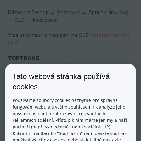
Editace v E-shop → Poštovné → Způsob dopravy
→ GLS → Nastavení
Více informací o napojení na GLS:
Poptat nabídku
GLS
TOPTRANS
TopTrans dokáže doručit široké spektrum zásilek
bez váhového a rozměrového omezení. Překládku
Tato webová stránka používá
zásilek zajištují ruční manipulací, bez použití
cookies
válečkových drah. TopTrans umožňuje přepravu
také nebezpečného zboží, které je dle mezinárodní
Používáme soubory cookies nezbytné pro správné
dohody ADR přepravováno za určitých podmínek.
fungování webu a s vaším souhlasem i k analýze jeho
návštěvnosti nebo zobrazování relevantních
Editace v E-shop → Poštovné → Způsob dopravy
reklamních sdělení. Přístup k nim máme jen my a naši
→ Toptrans → Nastavení
partneři (např. vyhledávače nebo sociální sítě).
Kliknutím na tlačítko "Souhlasím" nám dáváte souhlas
používat všechny cookies, nebo si detailně nastavte