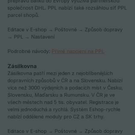
přepravu balíků do Evropy využívá partnerskou
společnost DHL. PPL nabízí také rozsáhlou síť PPL
parcel shopů.
Editace v E-shop → Poštovné → Způsob dopravy
→ PPL → Nastavení
Podrobné návody:
Přímé napojení na PPL
Zásilkovna
Zásilkovna patří mezi jeden z nejoblíbenějších
dopravních způsobů v ČR a na Slovensku. Nabízí
více než 3000 výdejních a podacích míst v Česku,
Slovensku, Maďarsku a Rumunsku. V ČR je ve
všech městech nad 5 tis. obyvatel. Registrace je
velmi jednoduchá a rychlá. Systém Eshop-rychle
nabízí oddělené moduly pro CZ a SK trhy.
Editace v E-shop → Poštovné → Způsob dopravy