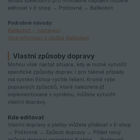
Modul Balíkobotu pro hromadné napojení můžete
editovat v E-shop → Poštovné → Balíkobot
Podrobné návody:
Balíkobot – nastavení
Více informací o službě Balíkobot
Vlastní způsoby dopravy
Mohou však nastat situace, kdy je nutné vytvořit
specifické způsoby doprav. I pro takové případy
má systém Eshop-rychle řešení. Kromě výše
popsaných způsobů, které naleznete již
implementované v systému, můžete vytvořit
vlastní dopravy.
Kde editovat
Vlastní dopravy a platby můžete přidávat v E-shop
→ Poštovné → Způsob dopravy → Přidat nový
způsob dopravy respektive E-shop → Poštovné →