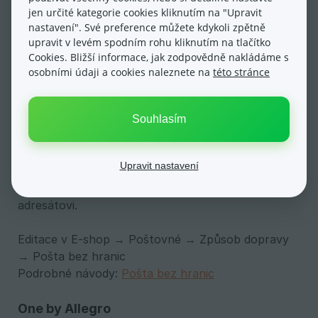
Pro napojení kontaktujte středisko dle vaší lokality:
jen určité kategorie cookies kliknutím na "Upravit
Střediska TopTrans
nastavení". Své preference můžete kdykoli zpětně
upravit v levém spodním rohu kliknutím na tlačítko
Pošta bez hranic
Cookies. Bližší informace, jak zodpovědně nakládáme s
S Poštou bez hranic můžete zasílat do ČR,
osobními údaji a cookies naleznete na
této stránce
Slovenska, Polska, Německa, Rakouska,
Maďarska, Itálie, Francie, Velké Británie, Slovinska,
Souhlasím
Chorvatska, Rumunska, ale i dalších států
Evropské unie. Společnost nabízí také tzv
fulfillment. Do online systému Pošty bez hranic
Upravit nastavení
stačí zadat elektronicky adresu zákazníka a Pošta
bez hranic ihned zásilku expeduje cílovému
adresátovi.
Editace v E-shop → Poštovné → Způsob dopravy
→ Pošta bez hranic
Podrobné návody:
Pošta bez hranic
One by Allegro