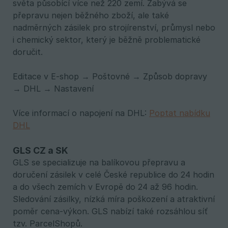
světa působící více než 220 zemí. Zabývá se
přepravu nejen běžného zboží, ale také
nadměrných zásilek pro strojírenství, průmysl nebo
i chemický sektor, který je běžně problematické
doručit.
Editace v E-shop → Poštovné → Způsob dopravy
→ DHL → Nastavení
Více informací o napojení na DHL:
Poptat nabídku
DHL
GLS CZ a SK
GLS se specializuje na balíkovou přepravu a
doručení zásilek v celé České republice do 24 hodin
a do všech zemích v Evropě do 24 až 96 hodin.
Sledování zásilky, nízká míra poškození a atraktivní
poměr cena-výkon. GLS nabízí také rozsáhlou síť
tzv. ParcelShopů.