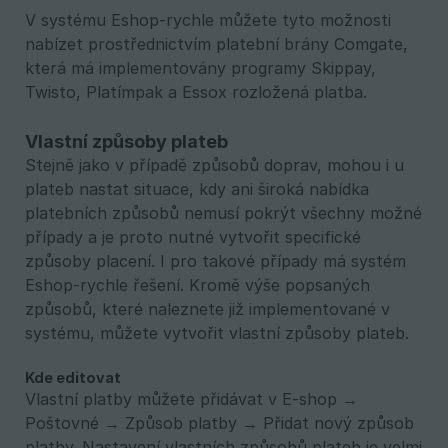
V systému Eshop-rychle můžete tyto možnosti
nabízet prostřednictvím platební brány Comgate,
která má implementovány programy Skippay,
Twisto, Platímpak a Essox rozložená platba.
Vlastní způsoby plateb
Stejně jako v případě způsobů doprav, mohou i u
plateb nastat situace, kdy ani široká nabídka
platebních způsobů nemusí pokrýt všechny možné
případy a je proto nutné vytvořit specifické
způsoby placení. I pro takové případy má systém
Eshop-rychle řešení. Kromě výše popsaných
způsobů, které naleznete již implementované v
systému, můžete vytvořit vlastní způsoby plateb.
Kde editovat
Vlastní platby můžete přidávat v E-shop →
Poštovné → Způsob platby → Přidat nový způsob
platby. Nastavení vlastních způsobů plateb je velmi