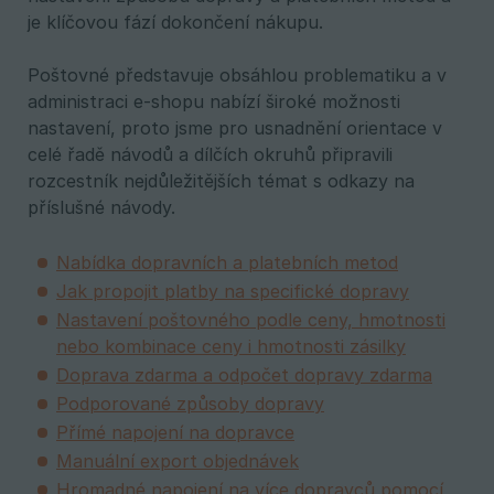
je klíčovou fází dokončení nákupu.
Poštovné představuje obsáhlou problematiku a v
administraci e-shopu nabízí široké možnosti
nastavení, proto jsme pro usnadnění orientace v
celé řadě návodů a dílčích okruhů připravili
rozcestník nejdůležitějších témat s odkazy na
příslušné návody.
Nabídka dopravních a platebních metod
Jak propojit platby na specifické dopravy
Nastavení poštovného podle ceny, hmotnosti
nebo kombinace ceny i hmotnosti zásilky
Doprava zdarma a odpočet dopravy zdarma
Podporované způsoby dopravy
Přímé napojení na dopravce
Manuální export objednávek
Hromadné napojení na více dopravců pomocí