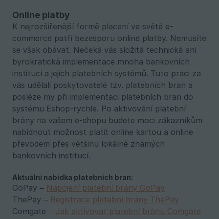
Online platby
K nejrozšířenější formě placení ve světě e-
commerce patří bezesporu online platby. Nemusíte
se však obávat. Nečeká vás složitá technická ani
byrokratická implementace mnoha bankovních
institucí a jejich platebních systémů. Tuto práci za
vás udělali poskytovatelé tzv. platebních bran a
posléze my při implementaci platebních bran do
systému Eshop-rychle. Po aktivování platební
brány na vašem e-shopu budete moci zákazníkům
nabídnout možnost platit online kartou a online
převodem přes většinu lokálně známých
bankovních institucí.
Aktuální nabídka platebních bran:
GoPay –
Napojení platební brány GoPay
ThePay –
Registrace platební brány ThePay
Comgate –
Jak aktivovat platební bránu Comgate