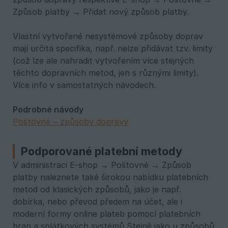
Způsob platby → Přidat nový způsob platby.
Vlastní vytvořené nesystémové způsoby doprav
mají určitá specifika, např. nelze přidávat tzv. limity
(což lze ale nahradit vytvořením více stejných
těchto dopravních metod, jen s různými limity).
Více info v samostatných návodech.
Podrobné návody
Poštovné – způsoby dopravy
Podporované platební metody
V administraci E-shop → Poštovné → Způsob
platby naleznete také širokou nabídku platebních
metod od klasických způsobů, jako je např.
dobírka, nebo převod předem na účet, ale i
moderní formy online plateb pomocí platebních
bran a splátkových systémů Stejně jako u způsobů