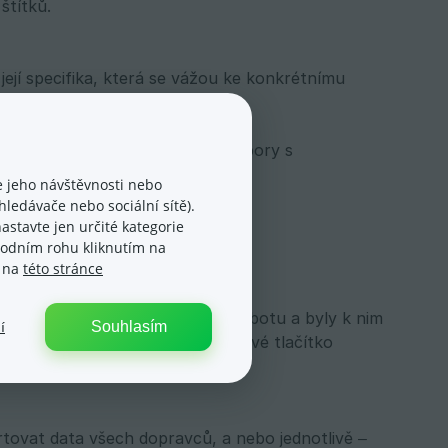
štítků.
ejí specifika, která se vážou ke konkrétnímu
jí do Balíkobotu a vy získáte soubory s
 jeho návštěvnosti nebo
ledávače nebo sociální sítě).
astavte jen určité kategorie
spodním rohu kliknutím na
e na
této stránce
 administraci e-shopu.
 exportována do prostředí Balíkobotu a byly k nim
Souhlasím
í
veň nad objednávkami uvidíte nové tlačítko
né objednávky objednáte svoz.
tovat data všech dopravců, a nebo jednotlivě –