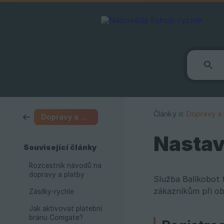
Články o:
Dopravy a 
Dopravy a platby
Nastav
Související články
Rozcestník návodů na
dopravy a platby
Služba Balíkobot 
zákazníkům při ob
Zásilky-rychle
Jak aktivovat platební
bránu Comgate?