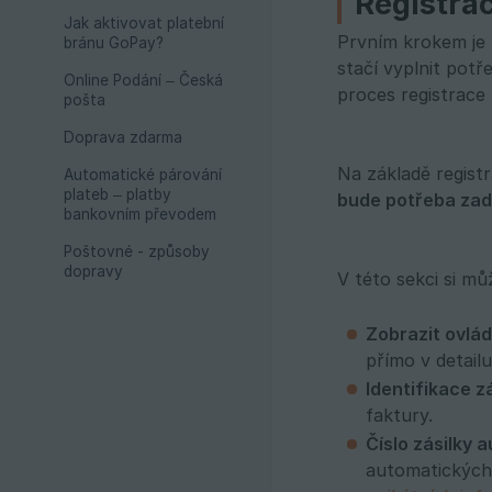
Registrac
Jak aktivovat platební
Prvním krokem je 
bránu GoPay?
stačí vyplnit potř
Online Podání – Česká
proces registrace 
pošta
Doprava zdarma
Na základě regist
Automatické párování
plateb – platby
bude potřeba zada
bankovním převodem
Poštovné - způsoby
dopravy
V této sekci si mů
Zobrazit ovlád
přímo v detail
Identifikace zá
faktury.
Číslo zásilky 
automatických 