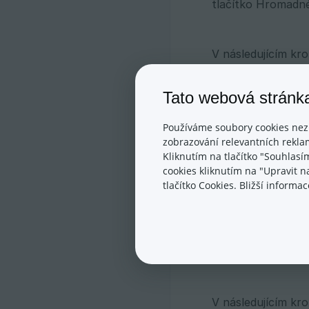
tlačítko Hromadné 
V následujícím kr
dopravci. Případně
Tato webová stránk
Ve chvíli, kdy kli
vygenerovanými št
Používáme soubory cookies nez
zobrazování relevantních reklam
Kliknutím na tlačítko "Souhlasí
cookies kliknutím na "Upravit 
tlačítko Cookies. Bližší inform
S objednávkami mů
V sekci
E-shop  ➟
tedy vygenerovány
Exportovat data Ba
V následujícím kr