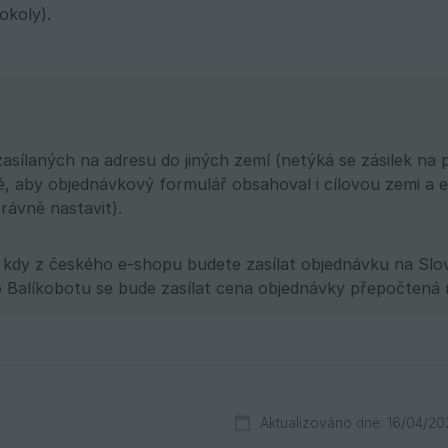
okoly).
asílaných na adresu do jiných zemí (netýká se zásilek na 
é, aby objednávkový formulář obsahoval i cílovou zemi a e
ávně nastavit).
i, kdy z českého e-shopu budete zasílat objednávku na Slo
 Balíkobotu se bude zasílat cena objednávky přepočtená 
Aktualizováno dne: 16/04/20