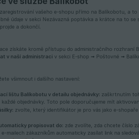
e ve službě Balíkobot
zaregistrování vašeho e-shopu přímo na Balíkobotu, a to
ebné údaje v sekci Nezávazná poptávka a krátce na to se s
projde a dokončí.
race získáte kromě přístupu do administračního rozhraní 
t v naší administraci
v sekci E-shop ➟ Poštovné ➟ Balíko
žete všimnout i dalšího nastavení:
ací lištu Balíkobotu v detailu objednávky:
zaškrtnutím to
u každé objednávky. Toto pole doporučujeme mít aktivovan
silky:
zvolte, který identifikátor je pro vás jako e-shopaře
automaticky propisovat do:
zde zvolíte, zda chcete číslo 
e-mailech zákazníkům automaticky zasílat link na sledován