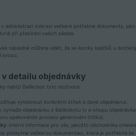
 v administraci zobrazí veškeré potřebné dokumenty, jako
vrdí při přebírání vašich zásilek.
vek následně můžete vidět, že se ikonky balíčků u dotčený
í svozu.
 v detailu objednávky
ky nabízí Balíkobot tyto možnosti:
žňuje vytisknout konkrétní štítek k dané objednávce.
:
vymaže objednávku z Balíkobotu (v e-shopu objednávka 
ovu opakováním procesu generování štítku).
lky:
interní informace pro vás, jakožto obchodníka ohledně
zu:
poskytne veškerou dokumentaci, která je potřebná ke s