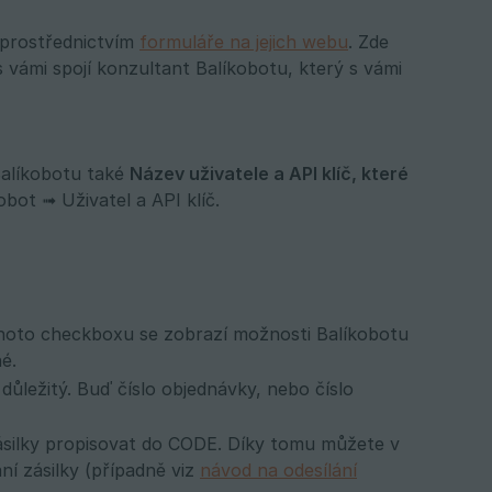
 prostřednictvím
formuláře na jejich webu
. Zde
 vámi spojí konzultant Balíkobotu, který s vámi
Balíkobotu také
Název uživatele a API klíč, které 
bot ➟ Uživatel a API klíč.
hoto checkboxu se zobrazí možnosti Balíkobotu
é.
 důležitý. Buď číslo objednávky, nebo číslo
zásilky propisovat do CODE. Díky tomu můžete v
í zásilky (případně viz
návod na odesílání