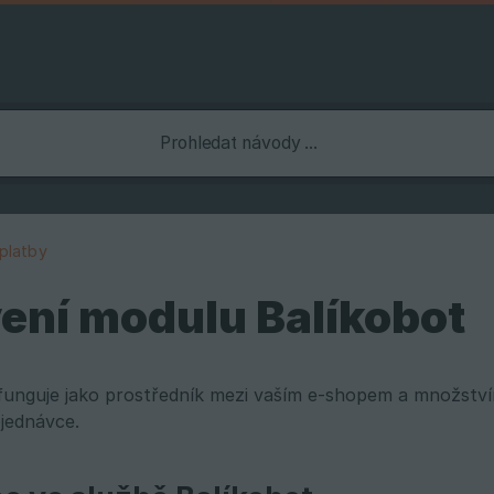
platby
ení modulu Balíkobot
funguje jako prostředník mezi vaším e-shopem a množstv
jednávce.