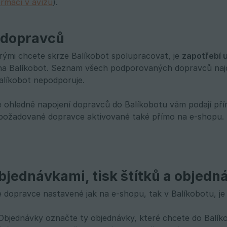
ormací v avízu
).
 dopravců
erými chcete skrze Balíkobot spolupracovat, je
zapotřebí 
 na Balíkobot. Seznam všech podporovaných dopravců na
alíkobot nepodporuje.
 ohledně napojení dopravců do Balíkobotu vám podají pří
 požadované dopravce aktivované také přímo na e-shopu.
bjednávkami, tisk štítků a objedn
te dopravce nastavené jak na e-shopu, tak v Balíkobotu, je
Objednávky označte ty objednávky, které chcete do Balíko