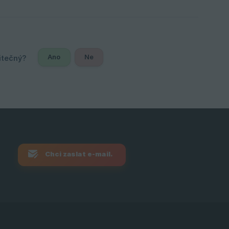
Ano
Ne
Chci zaslat e-mail.