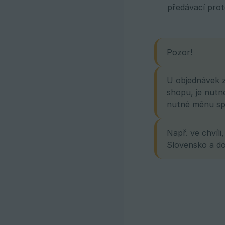
předávací prot
Pozor!
U objednávek z
shopu, je nutn
nutné měnu spr
Např. ve chvíl
Slovensko a do