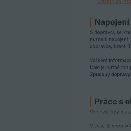
unikátních inf
Napojení
S dopravci, se kt
nutné k napojení
dopravce, které B
Veškeré informace
Dále je nutné mít
Způsoby dopravy.
Práce s o
Ve chvíli, kdy má
V sekci E-shop ➟ 