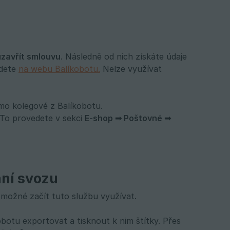
uzavřít smlouvu
. Následně od nich získáte údaje
jdete
na webu Balíkobotu.
Nelze využívat
mo kolegové z Balíkobotu.
 To provedete v sekci
E-shop ➟ Poštovné ➟ 
ání svozu
 možné začít tuto službu využívat.
botu exportovat a tisknout k nim štítky. Přes