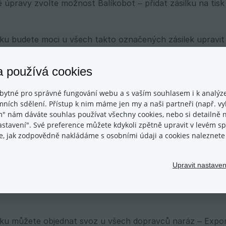
úpravy zvolte možnost Balíkobot – přidat zásilku na tisk 
oku budete moci u všech takto označených zásilek upravit j
 je zde možné přiobjednat další služby.
a používá cookies
knete na tlačítko Odeslat, se informace o zásilkách exportu
ítky pro tisk.
bytné pro správné fungování webu a s vaším souhlasem i k analýze
ních sdělení. Přístup k nim máme jen my a naši partneři (např. vyh
m" nám dáváte souhlas používat všechny cookies, nebo si detailně n
nastavení". Své preference můžete kdykoli zpětně upravit v levém 
ace, jak zodpovědně nakládáme s osobními údaji a cookies naleznet
žete nadále pracovat jak v administraci Balíkobotu, tak v
 Objednávky
můžete vidět ty objednávky, jejichž data byla
Upravit nastaven
 štítky. Tyto objednávky poznáte dle ikonky balíčku. Záro
líkobot. Po kliknutí na toto tlačítko
pro všechny označe
oku můžete objednat svoz u všech dopravců naráz – Expor