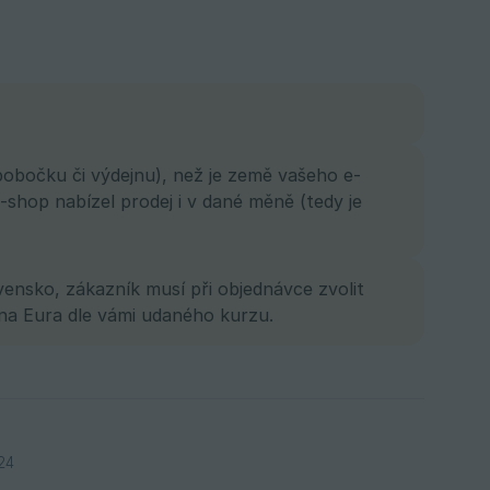
pobočku či výdejnu), než je země vašeho e-
-shop nabízel prodej i v dané měně (tedy je
vensko, zákazník musí při objednávce zvolit
na Eura dle vámi udaného kurzu.
24