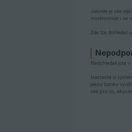
Jakmile je vše nas
monitorovat i ve 
Zde lze dohledat j
Nepodpor
Nedohledali jste 
Nastavte si systé
jakou banku využí
vše pro to, abycho