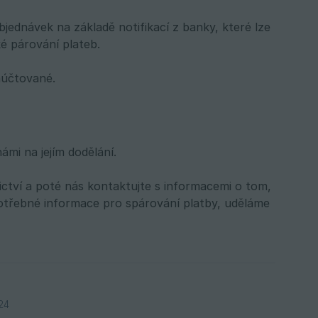
bjednávek na základě notifikací z banky, které lze
é párování plateb.
zaúčtované.
mi na jejím dodělání.
ctví a poté nás kontaktujte s informacemi o tom,
otřebné informace pro spárování platby, uděláme
24