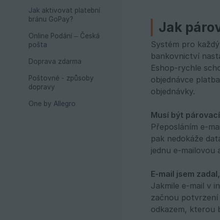
Jak aktivovat platební
bránu GoPay?
Jak páro
Online Podání – Česká
Systém pro každý 
pošta
bankovnictví nasta
Doprava zdarma
Eshop-rychle scho
Poštovné - způsoby
objednávce platba
dopravy
objednávky.
One by Allegro
Musí být párovací
Přeposláním e-mail
pak nedokáže data
jednu e-mailovou 
E-mail jsem zadal,
Jakmile e-mail v i
začnou potvrzení 
odkazem, kterou b