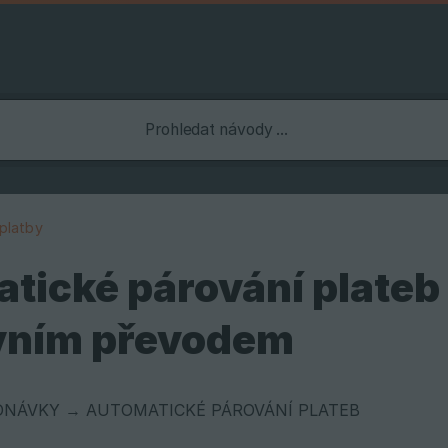
platby
tické párování plateb 
vním převodem
DNÁVKY → AUTOMATICKÉ PÁROVÁNÍ PLATEB