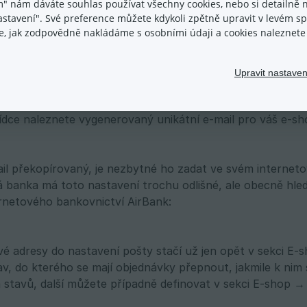
m" nám dáváte souhlas používat všechny cookies, nebo si detailně n
nastavení". Své preference můžete kdykoli zpětně upravit v levém 
ace, jak zodpovědně nakládáme s osobními údaji a cookies naleznet
ovat nastavení na svůj eshop?
 Objednávky naleznete nabídku Automatické párování pl
Upravit nastaven
ktivovat pomocí posuvníku Zapnout párování.
ídce naleznete vygenerovaný unikátní e-mail pro váš e-sho
il překopírovaný, je nezbytné ho zadat ve svém interneto
 banka má toto nastavení trochu odlišné, ale obecně hled
rnetového bankovnictví AirBank:
vé adresy do nastavení pošty stačí už jen opět v sekci 
av, do kterého se mají objednávky přepnout, jakmile k nim
 stavů, další můžete případně definovat v sekci E-shop → 