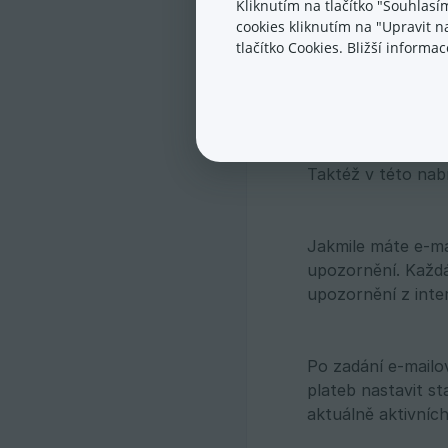
Kliknutím na tlačítko "Souhlasí
cookies kliknutím na "Upravit 
tlačítko Cookies. Bližší inform
Jak aplik
V sekci E-shop →
je nutné funkci a
Taktéž v této nab
Jakmile máte e-ma
upozornění. Každá
upozornění z inte
Po zadání e-mailo
plateb nastavit st
aktuálně aktivních