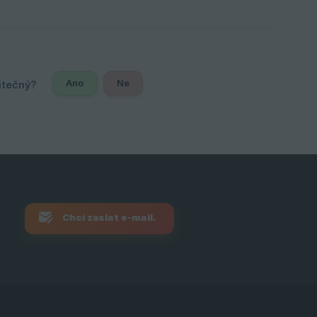
Ano
Ne
Chci zaslat e-mail.