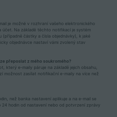
mail je možné v rozhraní vašeho elektronického
na účet. Na základě těchto notifikací je systém
(případně částky a čísla objednávky), k jaké
ticky objednávce nastaví vámi zvolený stav
ouze přeposlat z mého soukromého?
, který e-maily páruje na základě jejich obsahu,
í možnost zasílat notifikační e-maily na více než
din, než banka nastavení aplikuje a na e-mail se
o 24 hodin od nastavení nebo od potvrzení zprávy