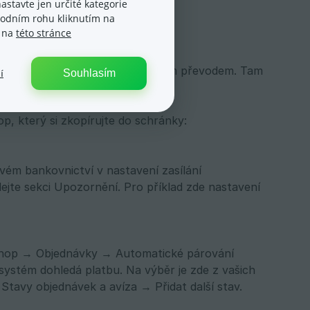
astavte jen určité kategorie
spodním rohu kliknutím na
e na
této stránce
ateb → Párování plateb bankovním převodem. Tam
Souhlasím
í
p, který si zkopírujte do schránky:
vém bankovnictví v nastavení zasílání
ejte sekci Upozornění. Pro příklad zde nastavení
E-shop → Objednávky → Automatické párování
 systém dohledá platbu. Na výběr je zde z vašich
Stavy objednávek a avíza → Přidat další stav.