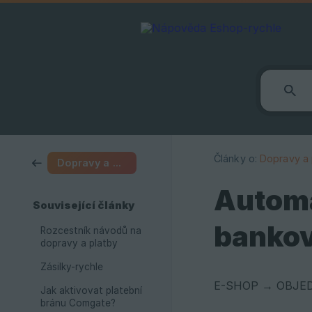
Články o:
Dopravy a 
Dopravy a platby
Automa
Související články
banko
Rozcestník návodů na
dopravy a platby
Zásilky-rychle
E-SHOP → OBJE
Jak aktivovat platební
bránu Comgate?