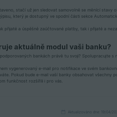
taveno, stačí už jen sledovat samovolně se měnící stavy o
výpisu, který je dostupný ve spodní části sekce Automatick
ak přijaté a úspěšně zaúčtované platby, tak i přijaté a ne
uje aktuálně modul vaši banku?
v podporovaných bankách právě tu svoji? Spolupracujte s ná
mem vygenerovaný e-mail pro notifikace ve svém bankovni
váte. Pokud bude e-mail vaší banky obsahovat všechny p
m funkčnost rozšířili i pro vás.
Aktualizováno dne: 19/04/20