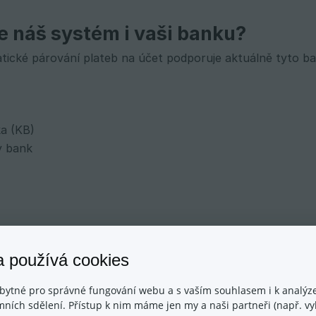
e náš systém i vaši banku?
ické párování plateb na účet podporuje aktuálně tyto ba
a (KB)
 bank
a používá cookies
k
bytné pro správné fungování webu a s vaším souhlasem i k analýze
iteľňa
ních sdělení. Přístup k nim máme jen my a naši partneři (např. vyh