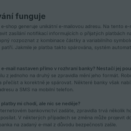
vání funguje
e-shop generuje unikátní e-mailovou adresu. Na tento e-
vit zasílání notifikací informujících o přijatých platbách 
pný rozpoznat z kombinace částky a variabilního symbolu 
 patří. Jakmile je platba takto spárována, systém automa
 e-mail nastaven přímo v rozhraní banky? Nestačí jej p
u z jednoho na druhý se zpravidla mění jeho formát. Robot
 přečíst a korektně je spárovat. Některé banky však nabíz
adresu a SMS na mobilní telefon.
 platby mi chodí, ale nic se neděje?
nternetovém bankovnictví zadáte, zpravidla trvá několik ho
posílat. V některých případech se změna může projevit d
anka na zadaný e-mail z důvodu bezpečnosti zašle.