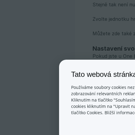
Stejně tak není n
Zvolte jednotku hm
Můžete zde také z
Nastavení sv
Pokud jste u One b
objemu zásilek, z
Allegro.
Tato webová stránk
V kolonce "Svoz o
Používáme soubory cookies nez
možností "Zítra", 
zobrazování relevantních reklam
objednání svozu v
Kliknutím na tlačítko "Souhlasí
cookies kliknutím na "Upravit 
tlačítko Cookies. Bližší inform
Dále zde nezapome
Využívali jste