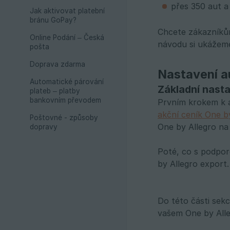
přes 350 aut a
Jak aktivovat platební
bránu GoPay?
Chcete zákazníkům
Online Podání – Česká
návodu si ukážeme
pošta
Doprava zdarma
Nastavení a
Automatické párování
Základní nast
plateb – platby
bankovním převodem
Prvním krokem k a
akční ceník One b
Poštovné - způsoby
One by Allegro na
dopravy
Poté, co s podpor
by Allegro export.
Do této části sek
vašem One by Alle