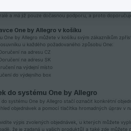
měnila na One by Allegro. V případě, že jste měli v sekc
 zásilek, můžete je zde vidět v nejnižší části sekce, a si
ralé a má již pouze dočasnou podporu, a proto doporučujeme
avce One by Allegro v košíku
 One by Allegro můžete v košíku svým zákazníkům zpřís
 posuvníku u každého požadovaného způsobu One:
 Doručení na adresu CZ
 Doručení na adresu SK
ručení na výdejní místo
učení do výdejního box
lek do systému One by Allegro
k do systému One by Allegro stačí označit konkrétní objed
led objednávek a pomocí tlačítka hromadných úprav v nab
uvidíte výpis zvolených objednávek, u kterých můžete vypl
padě, že je zadaná u vašich produktů) a také zde můžete 