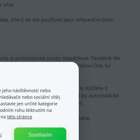
 více.
daj, který se má používat jako referenční číslo.
cete si automatické svozy objednávat flexibilně dle
é, co vyexportujete zásilky do systému One by
mu má být svoz připraven. Vybrat si můžete z
 jeho návštěvnosti nebo
fungují pouze ve všední dny. Pokud by automatické
ledávače nebo sociální sítě).
bjednán na nejbližší pracovní den.
astavte jen určité kategorie
spodním rohu kliknutím na
e na
této stránce
, kde kurýr zásilky fyzicky vyzvedne.
Souhlasím
í