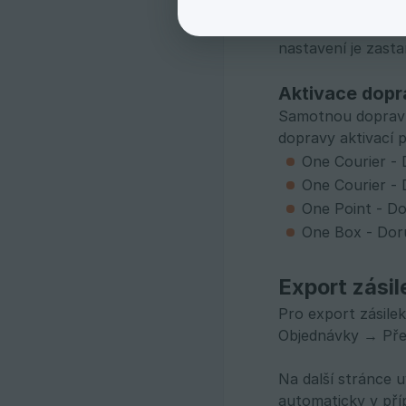
Služby WE|DO se z
automatický export
nastavení je zasta
Aktivace dopr
Samotnou dopravu
dopravy aktivací
One Courier -
One Courier -
One Point - Do
One Box - Dor
Export zási
Pro export zásile
Objednávky → Přeh
Na další stránce 
automaticky v pří