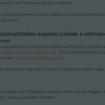
 kurýrů, kteří dovezou zásilky na adresu
 nabízet dopravce One by Allegro a využívat automatický
 jak na to.
utomatického exportu zásilek a aktiva
avení
utomatickému propojení je získání potřebných přihlašova
y Allegro si můžete zažádat zde
. Pro získání potřebných
 e-mailu
eshop-onecz@allegro.com
.
ou dokončíte registrační proces a získáte potřebné údaje
ce vyplňte své Přihlašovací jméno a heslo One by Allegro.
gro účtu pouze jeden uživatel.