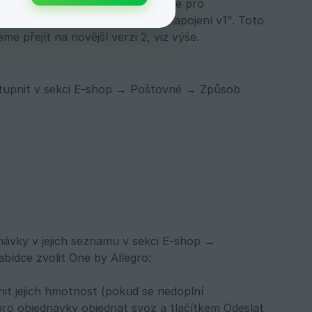
i pro dopravce WE|DO zadány údaje pro
ce "Automatický export přes API napojení v1". Toto
 přejít na novější verzi 2, viz výše.
tupnit v sekci E-shop → Poštovné → Způsob
návky v jejich seznamu v sekci E-shop →
ídce zvolit One by Allegro:
nit jejich hmotnost (pokud se nedoplní
pro objednávky objednat svoz a tlačítkem Odeslat