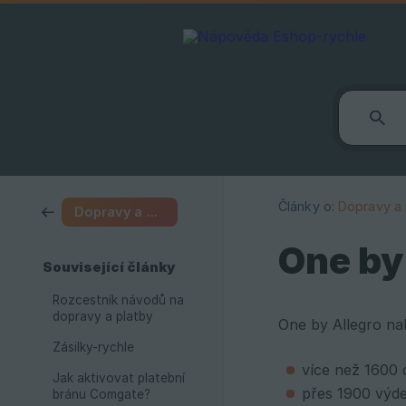
Články o:
Dopravy a 
Dopravy a platby
One by
Související články
Rozcestník návodů na
dopravy a platby
One by Allegro nab
Zásilky-rychle
více než 1600 
Jak aktivovat platební
přes 1900 výde
bránu Comgate?