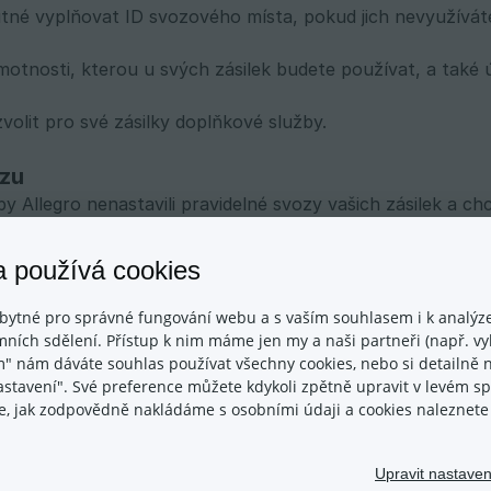
utné vyplňovat ID svozového místa, pokud jich nevyužíváte
otnosti, kterou u svých zásilek budete používat, a také ú
volit pro své zásilky doplňkové služby.
ozu
y Allegro nenastavili pravidelné svozy vašich zásilek a ch
de můžete nastavit, aby se svoz objednal automaticky pot
a používá cookies
bjednávat na" si zvolte, kdy po exportu zásilek do systé
bytné pro správné fungování webu a s vaším souhlasem i k analýze
"Pozítří", nebo "Za tři dny" (od exportu zásilek). Svozy 
ních sdělení. Přístup k nim máme jen my a naši partneři (např. vyh
ycházelo na víkend či svátek, pak bude svoz automaticky o
m" nám dáváte souhlas používat všechny cookies, nebo si detailně n
nastavení". Své preference můžete kdykoli zpětně upravit v levém 
ace, jak zodpovědně nakládáme s osobními údaji a cookies naleznet
ňte vyplnit údaje o místě svozu. tedy vaše jméno a adresu
 v minulosti dopravce WE|DO?
Upravit nastaven