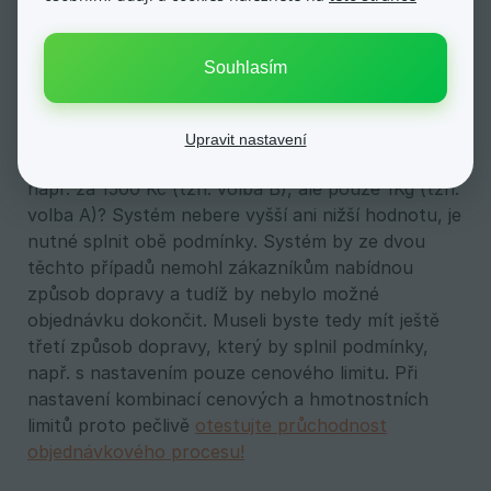
A) Cena dopravy 110 Kč – cenový limit 0 – 1 000 Kč
+ hmotnostní limit 0 – 10 kg
Souhlasím
B) Cena dopravy 220 Kč – cenový limit 1001 – 2
000 Kč + hmotnostní limit 10.01 – 20 kg
Upravit nastavení
Jakou cenu systém přiřadí, když bude objednávka
např. za 1500 Kč (tzn. volba B), ale pouze 1Kg (tzn.
volba A)? Systém nebere vyšší ani nižší hodnotu, je
nutné splnit obě podmínky. Systém by ze dvou
těchto případů nemohl zákazníkům nabídnou
způsob dopravy a tudíž by nebylo možné
objednávku dokončit. Museli byste tedy mít ještě
třetí způsob dopravy, který by splnil podmínky,
např. s nastavením pouze cenového limitu. Při
nastavení kombinací cenových a hmotnostních
limitů proto pečlivě
otestujte průchodnost
objednávkového procesu!