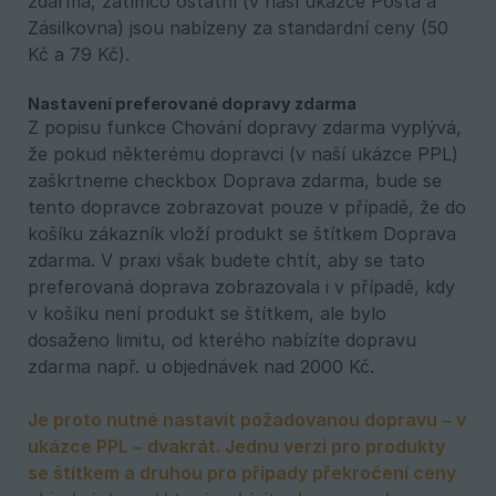
zdarma, zatímco ostatní (v naší ukázce Pošta a
Zásilkovna) jsou nabízeny za standardní ceny (50
Kč a 79 Kč).
Nastavení preferované dopravy zdarma
Z popisu funkce Chování dopravy zdarma vyplývá,
že pokud některému dopravci (v naší ukázce PPL)
zaškrtneme checkbox Doprava zdarma, bude se
tento dopravce zobrazovat pouze v případě, že do
košíku zákazník vloží produkt se štítkem Doprava
zdarma. V praxi však budete chtít, aby se tato
preferovaná doprava zobrazovala i v případě, kdy
v košíku není produkt se štítkem, ale bylo
dosaženo limitu, od kterého nabízíte dopravu
zdarma např. u objednávek nad 2000 Kč.
Je proto nutné nastavit požadovanou dopravu – v 
ukázce PPL – dvakrát. Jednu verzi pro produkty 
se štítkem a druhou pro případy překročení ceny 