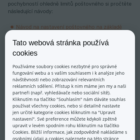
pochybností ohledně limitů poštovného si pročtěte
následující návody:
Návod na nastavení poštovného na základě
ceny
Tato webová stránka používá
Návod na nastavení poštovného na základě
hmotnosti
cookies
Návod na nastavení poštovného na základě
ceny a hmotnosti
Používáme soubory cookies nezbytné pro správné
fungování webu a s vaším souhlasem i k analýze jeho
návštěvnosti nebo zobrazování relevantních
Nastavení limitů můžete provést buď pro cenu
reklamních sdělení. Přístup k nim máme jen my a naši
objednávky, její hmotnost, či kombinaci obou.
partneři (např. vyhledávače nebo sociální sítě).
Kliknutím na tlačítko "Souhlasím" nám dáváte souhlas
Jak se systém chová při kombinaci
používat všechny cookies, nebo si detailně nastavte
nastavení cenových i hmotnostních limitů?
jen určité kategorie cookies kliknutím na "Upravit
Možná si pokládáte otázku, jak se systém zachová
nastavení". Své preference můžete kdykoli zpětně
upravit v levém spodním rohu kliknutím na tlačítko
v případě, že nedojde k průsečíku hodnot. Např.
Cookies. Bližší informace, jak zodpovědně nakládáme s
máte nastaveny cenové i hmotností limity takto:
osobními údaji a cookies naleznete na
této stránce