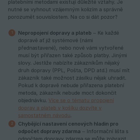
platebními metodami existují důležité vztahy. Je
nutné se vyhnout vzájemným kolizím a správně
porozumět souvislostem. Na co si dát pozor?
Nepropojení dopravy a plateb
– Ke každé
dopravě ať již systémové (námi
přednastavené), nebo nové vámi vytvořené
musí být přiřazen také způsob platby. Jinými
slovy. Jestliže nabízíte zákazníkům nějaký
druh dopravy (PPL, Pošta, DPD atd.) musí mít
zákazník také možnost zásilku nějak uhradit.
Pokud k dopravě nebude přiřazena platební
metoda, zákazník nebude moct dokončit
objednávku.
Více se o tématu propojení
doprav a plateb v košíku dozvíte v
samostatném návodu
.
Chybějící nastavení cenových hladin pro 
odpočet dopravy zdarma
– Informační lišta s
odpočtem dopravy zdarma se může zobrazit