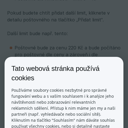
Pokud budete chtít přidat další limit, kliknete v
detailu poštovného na tlačítko „Přidat limit“.
Další limit bude např. tento:
Poštovné bude za cenu 220 Kč a bude počítáno
pro poštovné dle ceny a zároveň i dle
hmotnosti:
Tato webová stránka používá
Poštovné dle ceny – limit 1001 – 2 000 Kč (z
ceny s DPH)
cookies
Poštovné dle hmotnosti – limit 10.01 – 20
Používáme soubory cookies nezbytné pro správné
fungování webu a s vaším souhlasem i k analýze jeho
A poslední limit, který by definoval zbylé
návštěvnosti nebo zobrazování relevantních
objednávky by byl nastaven např. takto:
reklamních sdělení. Přístup k nim máme jen my a naši
partneři (např. vyhledávače nebo sociální sítě).
Poštovné bude za cenu 330 Kč a bude počítáno
Kliknutím na tlačítko "Souhlasím" nám dáváte souhlas
pro poštovné dle ceny a zároveň i dle
používat všechny cookies, nebo si detailně nastavte