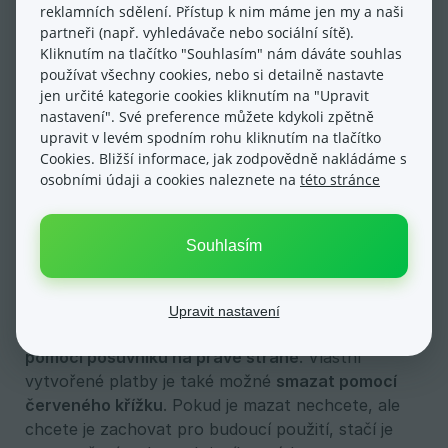
reklamních sdělení. Přístup k nim máme jen my a naši
editaci každé objednávky.
partneři (např. vyhledávače nebo sociální sítě).
Kliknutím na tlačítko "Souhlasím" nám dáváte souhlas
Řazení plateb v košíku
používat všechny cookies, nebo si detailně nastavte
jen určité kategorie cookies kliknutím na "Upravit
Platby v košíku je možné seřadit dle vašich
nastavení". Své preference můžete kdykoli zpětně
preferencí. Nastavení provedete pomocí
upravit v levém spodním rohu kliknutím na tlačítko
drag&drop šipek na levé straně každého ze
Cookies. Bližší informace, jak zodpovědně nakládáme s
způsobů plateb. Pomocí těchto šipek můžete
osobními údaji a cookies naleznete na
této stránce
platby přesouvat nahoru nebo dolů.
Souhlasím
Aktivní a neaktivní způsoby plateb
Platby
mohou být v aktivním nebo neaktivním 
Upravit nastavení
módu
. Toto nastavení provedete v přehledu plateb
pomocí posuvníku na pravé straně
. Vlastní
vytvořené platby je také možné
smazat pomocí 
červeného křížku
. Pokud je mazat nechcete, ale
chcete je zachovat pro budoucí použití, stačí je