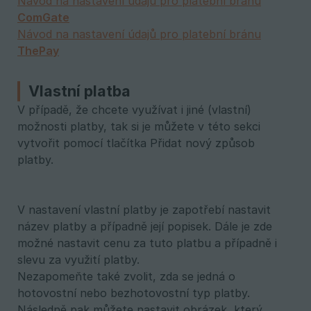
Návod na nastavení údajů pro platební bránu
ComGate
Návod na nastavení údajů pro platební bránu
ThePay
Vlastní platba
V případě, že chcete využívat i jiné (vlastní)
možnosti platby, tak si je můžete v této sekci
vytvořit pomocí tlačítka Přidat nový způsob
platby.
V nastavení vlastní platby je zapotřebí nastavit
název platby a případně její popisek. Dále je zde
možné nastavit cenu za tuto platbu a případně i
slevu za využití platby.
Nezapomeňte také zvolit, zda se jedná o
hotovostní nebo bezhotovostní typ platby.
Následně pak můžete nastavit obrázek, který