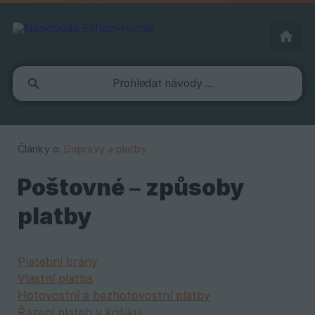
Články o:
Dopravy a platby
Poštovné – způsoby
platby
Platební brány
Vlastní platba
Hotovostní a bezhotovostní platby
Řazení plateb v košíku