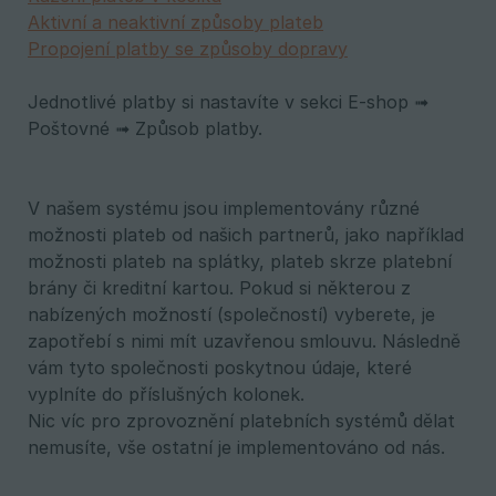
Aktivní a neaktivní způsoby plateb
Propojení platby se způsoby dopravy
Jednotlivé platby si nastavíte v sekci E-shop ➟
Poštovné ➟ Způsob platby.
V našem systému jsou implementovány různé
možnosti plateb od našich partnerů, jako například
možnosti plateb na splátky, plateb skrze platební
brány či kreditní kartou. Pokud si některou z
nabízených možností (společností) vyberete, je
zapotřebí s nimi mít uzavřenou smlouvu. Následně
vám tyto společnosti poskytnou údaje, které
vyplníte do příslušných kolonek.
Nic víc pro zprovoznění platebních systémů dělat
nemusíte, vše ostatní je implementováno od nás.