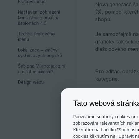
Pracovní mód
Nová generace šab
(3), pomocí které
Nastavení zobrazení
kontaktních boxů na
shopu.
šablonách 4.0
Je samozřejmě na 
Tvorba textového
menu
graficky tak sekce
dlaždicového menu
Lokalizace – změny
systémových popisků
Šablona Milano: jak z ní
Pro editaci obráz
dostat maximum?
kategorie.
Design webu
Po kliknutí na sy
Tato webová stránk
levém menu katego
potřebné obrázky 
Používáme soubory cookies nez
zobrazování relevantních reklam
Kliknutím na tlačítko "Souhlasí
cookies kliknutím na "Upravit 
Dále budeme edito