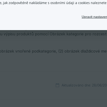
ace, jak zodpovědně nakládáme s osobními údaji a cookies naleznet
uktů. Zde zvolte
Vstup do podkategorie
pro editaci vámi 
mocí symbolu tužky.
Upravit nastaven
nou podkategorii v menu změníte pomocí sekce Obrázek k
 výpisu produktů pomocí Obrázek kategorie pro rozcestn
 obrázek vnořené podkategorie, (2) obrázek dlaždicové me
Aktualizováno dne: 28/06/2