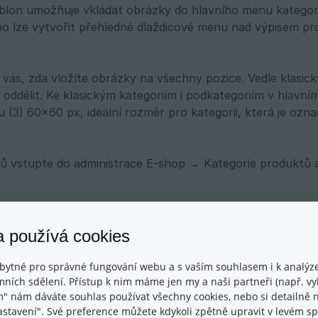
lon umožňuje vkládat obrázky do hlavního menu kategorií 
ho lze vytvořit přehledné dlaždicové menu nad výpisem pro
vás, zda vložíte obrázky na všechny pozice. Vedle klasi
 oddělit. Ke klasickým kategoriím i podkategoriím v hlavní
 (3) 60×60 px, ideální rozměr pro kategorii, která je ozn
ků vstupte do administrace E-shop → Kategorie produktů 
mbol tužky se otevře okno pro editaci kategorie produktů. 
a používá cookies
rií. Obrázek lze vložit buď z vašeho počítače, nebo vybra
a pak je rovnou vkládat na požadovanou pozici. Po vlož
bytné pro správné fungování webu a s vaším souhlasem i k analýze
ních sdělení. Přístup k nim máme jen my a naši partneři (např. vyh
m" nám dáváte souhlas používat všechny cookies, nebo si detailně n
nastavení". Své preference můžete kdykoli zpětně upravit v levém 
vat obrázky pro podkategorie a dlaždicové menu nad str