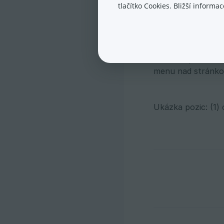
tlačítko Cookies. Bližší inform
→ Kategorie prod
opět otevřete po
Obrázek pro vnoře
menu nad stránkou
Ukázka pozic: (1)