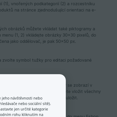
(1), vnořených podkategorií (2) a rozcestníku
duktů na stránce zjednodušující orientaci na e-
ckých obrázků můžete vkládat také piktogramy a
m menu (1, 2) vkládejte obrázky 30×30 pixelů, do
ačena jako oddělovač, je pak 50×50 px.
a zvolte symbol tužky pro editaci požadované
Zde můžete vložit obrázek, který se zobrazí v
t z galerie e-shopu, kam si můžete vložit všechny
ení obrázku nezapomeňte změny uložit.
 jeho návštěvnosti nebo
ledávače nebo sociální sítě).
astavte jen určité kategorie
spodním rohu kliknutím na
ánkou výpisu produktů. Vraťte se do menu Eshop