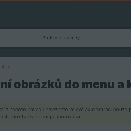
šablon
ní obrázků do menu a k
cí z tohoto návodu naleznete ve své administraci pouze p
nách tato funkce není podporována.