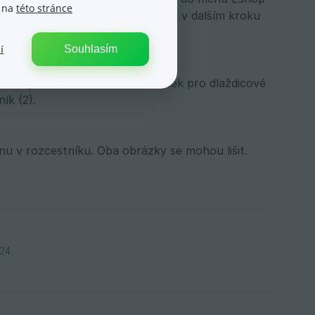
e na
této stránce
požadované podkategorie, kterou v dalším kroku
Souhlasím
í
ategorie pro menu (1) a obrázek pro dlaždicové
ík (2).
nu v rozcestníku. Oba obrázky se mohou lišit.
024