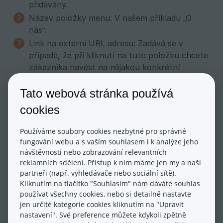
přidávány.
Název položky menu: V našem příkladu „O
nás“.
Link na externí URL adresu: Zadává se v
případě, že při kliknutí na tuto položku chcete
zákazníka navést na nějakou konkrétní
webovou adresu. Zvolit můžete také zda-li se
otevře nové okno, nebo stávající.
Tato webová stránka používá
Link na externí email: Při vyplnění emailové
cookies
adresy se po kliknutí na tuto položku otevře
nová zpráva emailového klienta s
Používáme soubory cookies nezbytné pro správné
předvyplněnou adresou, pokud jej má
fungování webu a s vaším souhlasem i k analýze jeho
návštěvnosti nebo zobrazování relevantních
návštěvník v PC nainstalovaného.
reklamních sdělení. Přístup k nim máme jen my a naši
Pokročilé nastavení: slouží k editaci popisů a
partneři (např. vyhledávače nebo sociální sítě).
obrázků, které se zobrazí ve výsledcích
Kliknutím na tlačítko "Souhlasím" nám dáváte souhlas
vyhledávání, na sociálních sítích apod.
používat všechny cookies, nebo si detailně nastavte
Možnost zaheslovat (uzamknout) tuto sekci
jen určité kategorie cookies kliknutím na "Upravit
nastavení". Své preference můžete kdykoli zpětně
heslem: např. pro velkoobchodní partnery.