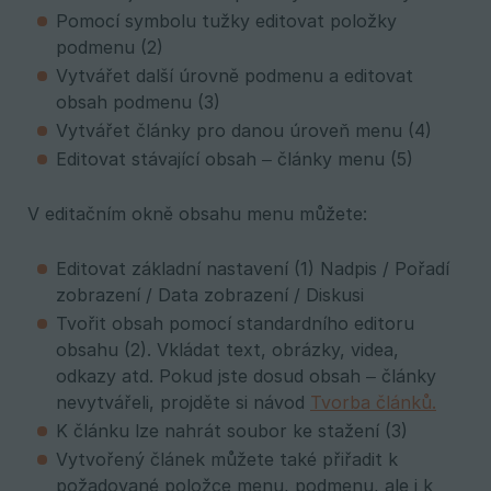
Pomocí symbolu tužky editovat položky
podmenu (2)
Vytvářet další úrovně podmenu a editovat
obsah podmenu (3)
Vytvářet články pro danou úroveň menu (4)
Editovat stávající obsah – články menu (5)
V editačním okně obsahu menu můžete:
Editovat základní nastavení (1) Nadpis / Pořadí
zobrazení / Data zobrazení / Diskusi
Tvořit obsah pomocí standardního editoru
obsahu (2). Vkládat text, obrázky, videa,
odkazy atd. Pokud jste dosud obsah – články
nevytvářeli, projděte si návod
Tvorba článků.
K článku lze nahrát soubor ke stažení (3)
Vytvořený článek můžete také přiřadit k
požadované položce menu, podmenu, ale i k