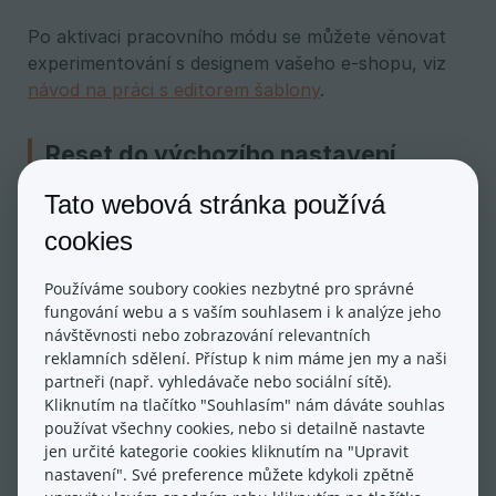
Po aktivaci pracovního módu se můžete věnovat
experimentování s designem vašeho e-shopu, viz
návod na práci s editorem šablony
.
Reset do výchozího nastavení
šablony
Tato webová stránka používá
cookies
Ve spodní části editoru se nachází užitečná funkce
Výchozí nastavení šablony
. Toto tlačítko vám
Používáme soubory cookies nezbytné pro správné
nabízí snadnou cestu k resetování provedených
fungování webu a s vaším souhlasem i k analýze jeho
změn a šablonu nastaví do výchozího „továrního“
návštěvnosti nebo zobrazování relevantních
nastavení. Funkce je určena zejména těm, kteří to
reklamních sdělení. Přístup k nim máme jen my a naši
s kreativitou tak přeženou, že by se po
partneři (např. vyhledávače nebo sociální sítě).
experimentech raději vrátili do vzhledu, který
Kliknutím na tlačítko "Souhlasím" nám dáváte souhlas
šabloně dal její původní designer.
používat všechny cookies, nebo si detailně nastavte
jen určité kategorie cookies kliknutím na "Upravit
nastavení". Své preference můžete kdykoli zpětně
Máte-li aktivovaný pracovní mód
, vyresetují