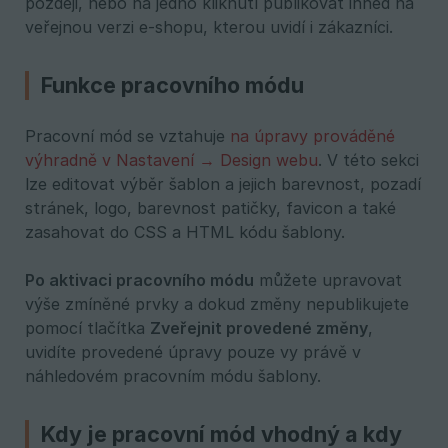
později, nebo na jedno kliknutí publikovat ihned na
veřejnou verzi e-shopu, kterou uvidí i zákazníci.
Funkce pracovního módu
Pracovní mód se vztahuje
na úpravy prováděné
výhradně v Nastavení → Design webu
. V této sekci
lze editovat výběr šablon a jejich barevnost, pozadí
stránek, logo, barevnost patičky, favicon a také
zasahovat do CSS a HTML kódu šablony.
Po aktivaci pracovního módu
můžete upravovat
výše zmíněné prvky a dokud změny nepublikujete
pomocí tlačítka
Zveřejnit provedené změny
,
uvidíte provedené úpravy pouze vy právě v
náhledovém pracovním módu šablony.
Kdy je pracovní mód vhodný a kdy