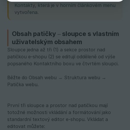
Kontakty, která je v horním článkovém menu
vytvořena.
Obsah patičky – sloupce s vlastním
uživatelským obsahem
Sloupce jedna až tři (1) a sekce prostor nad
patičkou e-shopu (2) se editují odděleně od výše
popsaného Kontaktního boxu ve čtvrtém sloupci.
Běžte do Obsah webu → Struktura webu →
Patička webu.
První tři sloupce a prostor nad patičkou mají
totožné možnosti vkládání a formátování jako
standardní textový editor e-shopu. Vkládat a
editovat můžete: