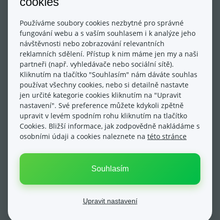
cookies
objednávkovém procesu, kontaktní údaje se
zobrazují také v těchto sekcích vašeho e-shopu,
Používáme soubory cookies nezbytné pro správné
viz. obrázek níže.
fungování webu a s vaším souhlasem i k analýze jeho
návštěvnosti nebo zobrazování relevantních
reklamních sdělení. Přístup k nim máme jen my a naši
partneři (např. vyhledávače nebo sociální sítě).
POZOR:
Kliknutím na tlačítko "Souhlasím" nám dáváte souhlas
používat všechny cookies, nebo si detailně nastavte
jen určité kategorie cookies kliknutím na "Upravit
Kontaktní údaje v textovém menu (často
nastavení". Své preference můžete kdykoli zpětně
také článkovém menu – v horní části
upravit v levém spodním rohu kliknutím na tlačítko
stránek) se nepropisují dynamicky z výše
Cookies. Bližší informace, jak zodpovědně nakládáme s
nastavené sekce s kontaktními údaji v tzv.
osobními údaji a cookies naleznete na
této stránce
Kontaktním boxu. Tuto stránku s kontakty je
tedy potřeba ručně zeditovat v sekci pro
Souhlasím
editaci textového menu a obsahu jeho
stránek. Tyto úpravy najdete v Obsah webu
→ Struktura webu → Textové menu → Vstup
Upravit nastavení
do podmenu článků a kliknutím na symbol
tužky můžete editovat přímo stránku