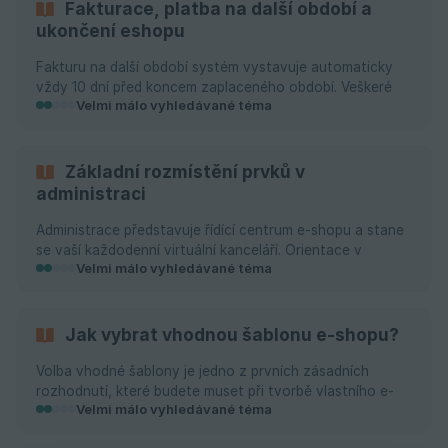
Startup, Business, lze veškerou správu provádět
Fakturace, platba na další období a
prostřednictvím jednoho účtu. Správa pod jednou
ukončení eshopu
střechou vám šetří čas a usnadňuje pr
Fakturu na další období systém vystavuje automaticky
vždy 10 dní před koncem zaplaceného období. Veškeré
Velmi málo vyhledávané téma
faktury jsou Vám zasílány na Váš přihlašovací email a
zároveň je naleznete v uživatelském menu administrace
v pravém horním rohu > Přehled fakturace. ZMĚNA
FAKTURAČNÍCH A PLATEBNÍCH ÚDAJŮ Pokud se zde
Základní rozmístění prvků v
nachází nezaplacená proforma, máte možnost ji
administraci
editovat.
Administrace představuje řídící centrum e-shopu a stane
se vaší každodenní virtuální kanceláří. Orientace v
Velmi málo vyhledávané téma
prostředí administrace je zásadní pro komfort a rychlost
správy e-shopu. Věnujte proto dostatek času základnímu
rozvržení a vyhnete se tak zbytečnému tápání. Hlavní
stránka administrace je rozdělena na tři sekce: A -
Jak vybrat vhodnou šablonu e-shopu?
Hlavička administrace s poli pro hledání, návody a
podporou a uživatelským menu B - Hlavní menu pro
Volba vhodné šablony je jedno z prvních zásadních
správu e-shop
rozhodnutí, které budete muset při tvorbě vlastního e-
Velmi málo vyhledávané téma
shopu provést. Jak ale z pestré nabídky možností vybrat
tu vhodnou? Jaké faktory brát při výběru v úvahu?