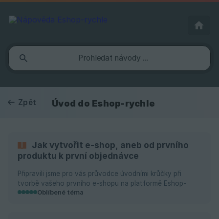
Zpět
Úvod do Eshop-rychle
Jak vytvořit e-shop, aneb od prvního
produktu k první objednávce
Připravili jsme pro vás průvodce úvodními krůčky při
tvorbě vašeho prvního e-shopu na platformě Eshop-
Oblíbené téma
rychle. Pomůžeme vám seznámit se s prostředím
administrace, krok za krokem projdeme nastavení, která
budete před spuštěním e-shopu potřebovat znát, a na