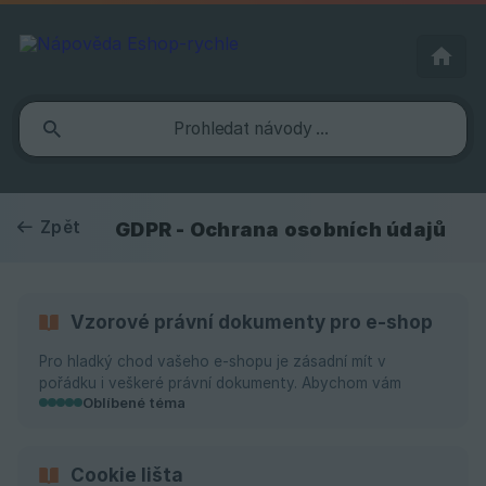
Zpět
GDPR - Ochrana osobních údajů
Vzorové právní dokumenty pro e-shop
Pro hladký chod vašeho e-shopu je zásadní mít v
pořádku i veškeré právní dokumenty. Abychom vám
Oblíbené téma
ušetřili čas a celý proces spouštění e-shopu maximálně
usnadnili, připravili jsme pro vás vzorové právní
dokumenty. Ty pro nás zpracovaly společnosti ARROWS
Praha — Advokátní kancelář (CZ) a Marják, Ferenci &
Cookie lišta