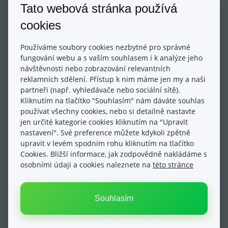
zákazníka o tom, že jsou v př
Tato webová stránka používá
Jednorázové získání souhlasu lze použít v případě
zasílání newsletterové kampaně přes modul Newsletter
cookies
Velmi málo vyhledávané téma
(dostupný v sekci E-shop -> Newsletter) a to za účelem
získání libovolného souhlasu. Například se může jednat o
Používáme soubory cookies nezbytné pro správné
souhlas se zasíláním obchodních sdělení v souladu s
fungování webu a s vaším souhlasem i k analýze jeho
GDPR (chcete si např. získat ne úplně z pohledu GDPR
Evidence informací o uživateli
návštěvnosti nebo zobrazování relevantních
košér cestou nasbírané souhlasy se zasíláním
reklamních sdělení. Přístup k nim máme jen my a naši
newsletteru), nebo, pokud chcete být hodně kreativní,
Evidence informací o uživateli a to především souhlasů,
partneři (např. vyhledávače nebo sociální sítě).
např. také souhlas se spouštěním remarketingového kódu
které vám poskytl a oznámení, o kterých jste ho
Kliknutím na tlačítko "Souhlasím" nám dáváte souhlas
Velmi málo vyhledávané téma
na vašem webu při
informovali, je nezbytná především pro zpětné dohledání
používat všechny cookies, nebo si detailně nastavte
na žádost samotného uživatele pro řešení
jen určité kategorie cookies kliknutím na "Upravit
potencionálního sporu nebo při kontrole úřadem. Kde
nastavení". Své preference můžete kdykoli zpětně
informace dohledám a jaké jsou evidovány Data je
upravit v levém spodním rohu kliknutím na tlačítko
možné pohodlně filtrovat v sekci Nastavení -> Správa
Cookies. Bližší informace, jak zodpovědně nakládáme s
osobních údajů (GDPR) -> Uživatelé. Zde jsou vše
Kategorie
osobními údaji a cookies naleznete na
této stránce
Úvod do Eshop-rychle
Produkty
Souhlasím
Objednávky