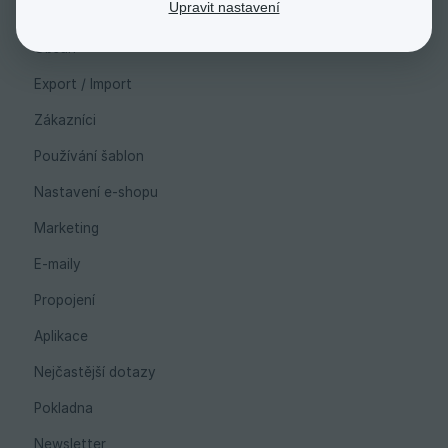
Upravit nastavení
Dopravy a platby
Obsah
Export / Import
Zákazníci
Používání šablon
Nastavení e-shopu
Marketing
E-maily
Propojení
Aplikace
Nejčastější dotazy
Pokladna
Newsletter