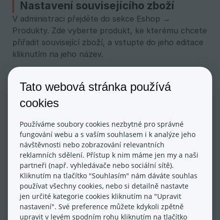
Nastavení souvisejícího zboží
V administraci přejděte do sekce Eshop →
Produkty. Zde vyberte produkt, ke kterému chcete
přiřadit související zboží, a vstupte do jeho editace
kliknutím na jeho název.
Tato webová stránka používá
Ve spodní části editace produktu je záložka
cookies
Připojené produkty. Pod záložkou naleznete 8
políček, do kterých se vkládají čísla produktů,
Používáme soubory cookies nezbytné pro správné
které budete chtít mít jako související. Až budete
fungování webu a s vaším souhlasem i k analýze jeho
mít čísla produktů zadána a uložena, zobrazí se u
návštěvnosti nebo zobrazování relevantních
každého řádku ikonka připínáčku. Ta slouží k
reklamních sdělení. Přístup k nim máme jen my a naši
vzájemnému propojení produktů, tedy i zde
partneři (např. vyhledávače nebo sociální sítě).
uvedené související produkty budou mít jakožto
Kliknutím na tlačítko "Souhlasím" nám dáváte souhlas
související zboží připojen produkt, v jehož editaci
používat všechny cookies, nebo si detailně nastavte
se nacházíte.
jen určité kategorie cookies kliknutím na "Upravit
nastavení". Své preference můžete kdykoli zpětně
upravit v levém spodním rohu kliknutím na tlačítko