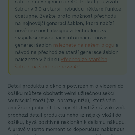
šabloně nové generace 4.0. Pokud používáte
šablony 3.0 a starší, nebudou některé funkce
dostupné. Zvažte proto možnost přechodu
na nejnovější generaci šablon, která nabízí
nové možnosti designu a technologicky
vyspělejší řešení. Více informací o nové
generaci šablon
naleznete na našem blogu
a
návod na přechod ze starší generace šablon
naleznete v článku
Přechod ze starších
šablon na šablonu verze 4.0
.
Detail produktu a okno s potvrzením o vložení do
košíku můžete obohatit velmi užitečnou sekcí
související zboží (viz. obrázky níže), která vám
umožňuje podpořit tzv. upsell. Jestliže již zákazník
prochází detail produktu nebo již nějaký vložil do
košíku, bývá pozitivně nakloněn k dalšímu nákupu.
A právě v tento moment se doporučuje nabídnout