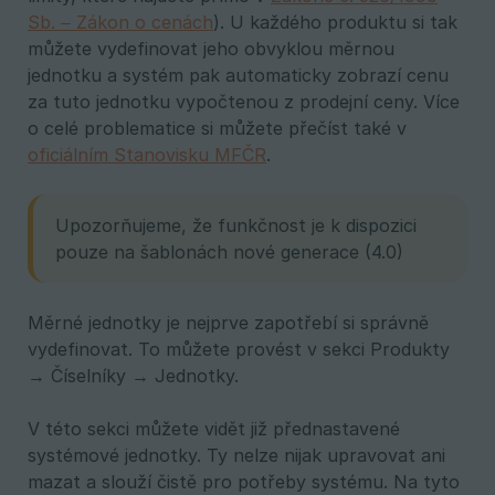
Sb. – Zákon o cenách
). U každého produktu si tak
můžete vydefinovat jeho obvyklou měrnou
jednotku a systém pak automaticky zobrazí cenu
za tuto jednotku vypočtenou z prodejní ceny. Více
o celé problematice si můžete přečíst také v
oficiálním Stanovisku MFČR
.
Upozorňujeme, že funkčnost je k dispozici
pouze na šablonách nové generace (4.0)
Měrné jednotky je nejprve zapotřebí si správně
vydefinovat. To můžete provést v sekci Produkty
→ Číselníky → Jednotky.
V této sekci můžete vidět již přednastavené
systémové jednotky. Ty nelze nijak upravovat ani
mazat a slouží čistě pro potřeby systému. Na tyto