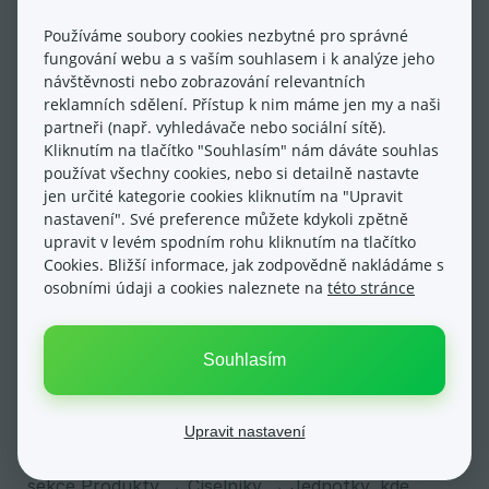
viděli na prvním obrázku v příkladu výše.
Používáme soubory cookies nezbytné pro správné
fungování webu a s vaším souhlasem i k analýze jeho
V prvním příkladu jsme počítali s jednotkami, které
návštěvnosti nebo zobrazování relevantních
jsou běžné. Trochu jiná situace ale nastane u
reklamních sdělení. Přístup k nim máme jen my a naši
produktů, u kterých je zvykem udávat měrnou
partneři (např. vyhledávače nebo sociální sítě).
cenu za jinou jednotku, než jaké jsou obvyklé.
Kliknutím na tlačítko "Souhlasím" nám dáváte souhlas
Podívejte se na další příklad:
používat všechny cookies, nebo si detailně nastavte
jen určité kategorie cookies kliknutím na "Upravit
nastavení". Své preference můžete kdykoli zpětně
Příklad č. 2:
upravit v levém spodním rohu kliknutím na tlačítko
Tekutiny byste asi běžně přepočítávali na cenu za
Cookies. Bližší informace, jak zodpovědně nakládáme s
litr. Jinak tomu ale může být například u parfémů,
osobními údaji a cookies naleznete na
této stránce
kde je běžné porovnávat ceny za 100 ml.
Souhlasím
Dejme tomu, že prodáváte parfém o objemu 50 ml.
V tomto případě měrná jednotka, kterou budete
Upravit nastavení
muset v systému založit, je "100 ml", protože na tu
chcete ceny přepočítávat. Opět tedy zamiřte do
sekce Produkty → Číselníky → Jednotky, kde