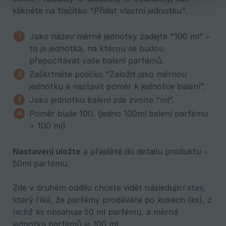
klikněte na tlačítko "Přidat vlastní jednotku".
Jako název měrné jednotky zadejte "100 ml" –
to je jednotka, na kterou se budou
přepočítávat vaše balení parfémů.
Zaškrtněte políčko "Založit jako měrnou
jednotku a nastavit poměr k jednotce balení".
Jako jednotku balení zde zvolte "ml".
Poměr bude 100. (jedno 100ml balení parfému
= 100 ml).
Nastavení uložte
a přejděte do detailu produktu –
50ml parfému.
Zde v druhém oddílu chcete vidět následující stav,
který říká, že parfémy prodáváte po kusech (ks), z
nichž ks obsahuje 50 ml parfému, a měrná
jednotka parfémů je 100 ml.