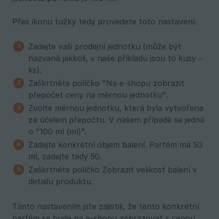
Přes ikonu tužky tedy provedete toto nastavení:
Zadejte vaši prodejní jednotku (může být
nazvaná jakkoli, v naše příkladu jsou to kusy –
ks).
Zaškrtněte políčko "Na e-shopu zobrazit
přepočet ceny na měrnou jednotku".
Zvolte měrnou jednotku, která byla vytvořena
za účelem přepočtu. V našem případě se jedná
o "100 ml (ml)".
Zadejte konkrétní objem balení. Parfém má 50
ml, zadejte tedy 50.
Zaškrtněte políčko Zobrazit velikost balení v
detailu produktu.
Tímto nastavením jste zajistili, že tento konkrétní
parfém se bude na e-shopu zobrazovat s cenou