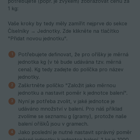
potřebujete (popř. je zvykem) zobrazovat cenu za
1 kg:
Vaše kroky by tedy měly zamířit nejprve do sekce
Číselníky → Jednotky. Zde klikněte na tlačítko
"Přidat novou jednotku".
Potřebujete definovat, že pro oříšky je měrná
jednotka kg (v té bude udávána tzv. měrná
cena). Kg tedy zadejte do políčka pro název
jednotky.
Zaškrtněte políčko "Založit jako měrnou
jednotku a nastavit poměr k jednotce balení".
Nyní je potřeba zvolit, v jaké jednotce je
udáváno množství v balení. Pro náš příklad
zvolíme se seznamu g (gramy), protože naše
balení oříšků jsou v gramech.
Jako poslední je nutné nastavit správný poměr
měrné jednotky k jednotce balení. 1 kg je 1000