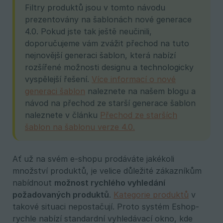
Filtry produktů jsou v tomto návodu
prezentovány na šablonách nové generace
4.0. Pokud jste tak ještě neučinili,
doporučujeme vám zvážit přechod na tuto
nejnovější generaci šablon, která nabízí
rozšířené možnosti designu a technologicky
vyspělejší řešení.
Více informací o nové
generaci šablon
naleznete na našem blogu a
návod na přechod ze starší generace šablon
naleznete v článku
Přechod ze starších
šablon na šablonu verze 4.0.
Ať už na svém e-shopu prodáváte jakékoli
množství produktů, je velice důležité zákazníkům
nabídnout
možnost rychlého vyhledání 
požadovaných produktů
.
Kategorie produktů
v
takové situaci nepostačují. Proto systém Eshop-
rychle nabízí standardní vyhledávací okno, kde