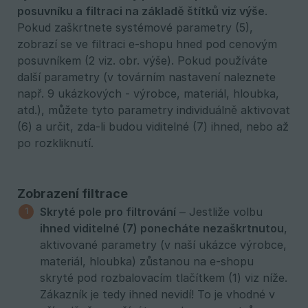
posuvníku a filtraci na základě štítků viz výše
.
Pokud zaškrtnete systémové parametry (5),
zobrazí se ve filtraci e-shopu hned pod cenovým
posuvníkem (2 viz. obr. výše). Pokud používáte
další parametry (v továrním nastavení naleznete
např. 9 ukázkových - výrobce, materiál, hloubka,
atd.), můžete tyto parametry individuálně aktivovat
(6) a určit, zda-li budou viditelné (7) ihned, nebo až
po rozkliknutí.
Zobrazení filtrace
Skryté pole pro filtrování
– Jestliže volbu
ihned viditelné (7) ponecháte nezaškrtnutou
,
aktivované parametry (v naší ukázce výrobce,
materiál, hloubka) zůstanou na e-shopu
skryté pod rozbalovacím tlačítkem (1) viz níže.
Zákazník je tedy ihned nevidí! To je vhodné v