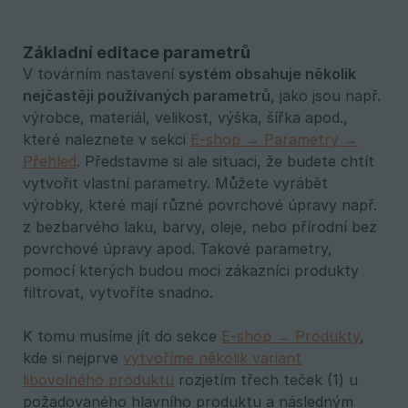
Základní editace parametrů
V továrním nastavení
systém obsahuje několik 
nejčastěji používaných parametrů
, jako jsou např.
výrobce, materiál, velikost, výška, šířka apod.,
které naleznete v sekci
E-shop → Parametry →
Přehled
. Představme si ale situaci, že budete chtít
vytvořit vlastní parametry. Můžete vyrábět
výrobky, které mají různé povrchové úpravy např.
z bezbarvého laku, barvy, oleje, nebo přírodní bez
povrchové úpravy apod. Takové parametry,
pomocí kterých budou moci zákazníci produkty
filtrovat, vytvoříte snadno.
K tomu musíme jít do sekce
E-shop → Produkty
,
kde si nejprve
vytvoříme několik variant
libovolného produktu
rozjetím třech teček (1) u
požadovaného hlavního produktu a následným