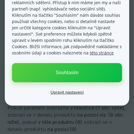
reklamních sdělení. Přístup k nim máme jen my a naši
počet.
Více o
nastavení parametrů
.
partneři (např. vyhledávače nebo sociální sítě).
Kliknutím na tlačítko "Souhlasím" nám dáváte souhlas
používat všechny cookies, nebo si detailně nastavte
jen určité kategorie cookies kliknutím na "Upravit
Název parametru lze upravovat pomocí
symbolu 
nastavení". Své preference můžete kdykoli zpětně
tužky (4)
a hodnoty lze rychle editovat pomocí
upravit v levém spodním rohu kliknutím na tlačítko
symbolu posuvníků (5)
.
Cookies. Bližší informace, jak zodpovědně nakládáme s
osobními údaji a cookies naleznete na
této stránce
Zobrazení parametrů u produktů
Parametry nemusí sloužit jen k filtraci produktů.
Lze je také využít k upřesnění popisu produktů.
Souhlasím
Můžete individuálně určit, jaké parametry se
zákazníkům zobrazí a ve které části detailu
Upravit nastavení
produktu.
Pokud parametr zobrazíte
v hlavičce (7 obr. výše)
,
zobrazí se v detailu produktu
na pozici viz. (8 obr. 
níže)
, pokud
v těle produktu (6)
zobrazí se v
detailu produktu
na pozici (9)
.