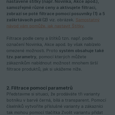
nastavené štítky (např. Novinka, Akce apod.), 
samozřejmě různé ceny a aktivujete filtraci, 
zobrazí se poté filtrace pomocí posuvníky (1) a 5 
zaškrtávacíh polí (2)
viz. obrázek.
Samostatný
návod vám pomůže, jak nastavit Štítky
.
Filtrace podle ceny a štítků tzn. např. podle
označení Novinka, Akce apod. by však nabízelo
omezené možnosti. Proto
systém obsahuje také 
tzv. parametry
, pomocí kterých můžete
zákazníkům nabídnout možnost mnohem širší
filtrace produktů, jak si ukážeme níže.
2. Filtrace pomocí parametrů
Představme si situaci, že prodáváte tři varianty
botníku v barvě černá, bílá a transparent. Pomocí
číselníků vytvoříte příslušné varianty a zákazníci
tak mohou pomocí tlačítka Zvolit variantu přidat