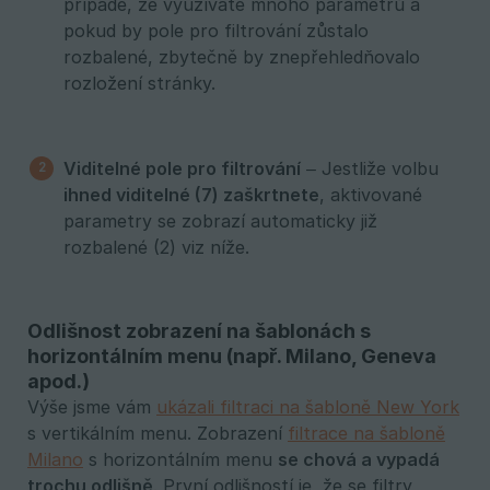
případě, že využíváte mnoho parametrů a
pokud by pole pro filtrování zůstalo
rozbalené, zbytečně by znepřehledňovalo
rozložení stránky.
Viditelné pole pro filtrování
– Jestliže volbu
ihned viditelné (7) zaškrtnete
, aktivované
parametry se zobrazí automaticky již
rozbalené (2) viz níže.
Odlišnost zobrazení na šablonách s
horizontálním menu (např. Milano, Geneva
apod.)
Výše jsme vám
ukázali filtraci na šabloně New York
s vertikálním menu. Zobrazení
filtrace na šabloně
Milano
s horizontálním menu
se chová a vypadá 
trochu odlišně
. První odlišností je, že se filtry