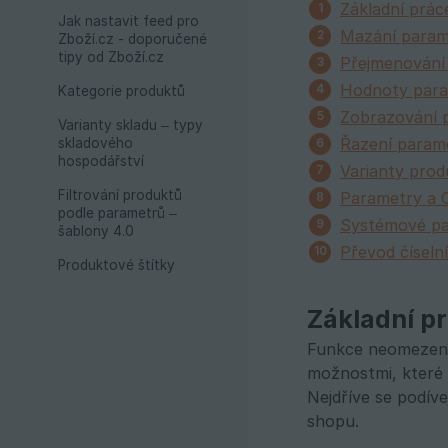
Základní prác
Jak nastavit feed pro
Mazání param
Zboží.cz - doporučené
tipy od Zboží.cz
Přejmenování
Hodnoty par
Kategorie produktů
Zobrazování 
Varianty skladu – typy
Řazení param
skladového
hospodářství
Varianty pro
Filtrování produktů
Parametry a 
podle parametrů –
Systémové p
šablony 4.0
Převod číseln
Produktové štítky
Základní p
Funkce neomezený
možnostmi, které 
Nejdříve se podív
shopu.