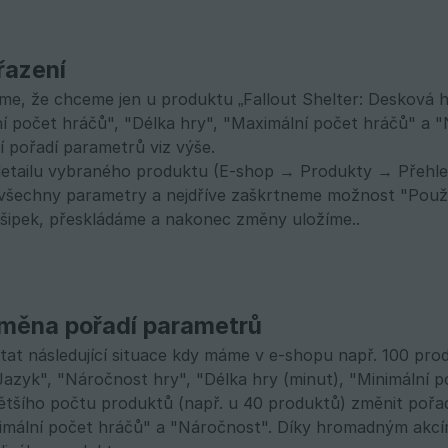
 řazení
me, že chceme jen u produktu „Fallout Shelter: Desková h
ní počet hráčů", "Délka hry", "Maximální počet hráčů" a
ní pořadí parametrů viz výše.
etailu vybraného produktu (E-shop → Produkty → Přehled
všechny parametry a nejdříve zaškrtneme možnost "Použít
 šipek, přeskládáme a nakonec změny uložíme..
měna pořadí parametrů
tat následující situace kdy máme v e-shopu např. 100 prod
"Jazyk", "Náročnost hry", "Délka hry (minut), "Minimální 
ětšího počtu produktů (např. u 40 produktů) změnit pořad
imální počet hráčů" a "Náročnost". Díky hromadným akcí