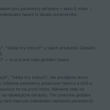
 v jakém jsou parametry seřazeny v sekci E-shop →
ndividuální řazení (v detailu konkrétního
, "Délka hry (minut)" u všech produktů. Globální
ů.
" = to je právě naše globální řazení.
yk", "Délka hry (minut)", tak použijeme ikonu
nou můžeme parametry přesouvat nahoru a dolů a
osunout ho na první místo. Klikneme tedy na
 na následujícím obrázku. Tím změníme globální
 není zapnuto individuální nastavení parametrů).