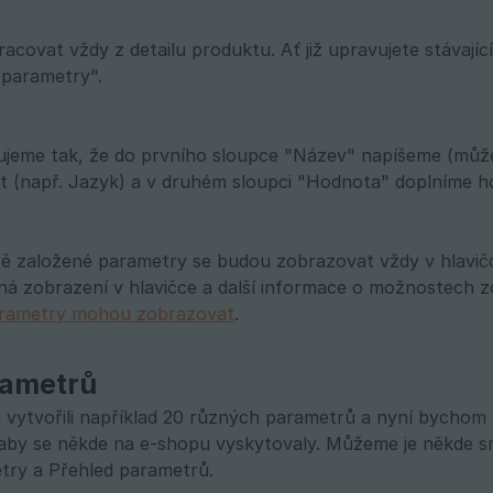
acovat vždy z detailu produktu. Ať již upravujete stávajíc
"parametry".
jeme tak, že do prvního sloupce "Název" napíšeme (můžete 
 (např. Jazyk) a v druhém sloupci "Hodnota" doplníme ho
ově založené parametry se budou zobrazovat vždy v hlavič
á zobrazení v hlavičce a další informace o možnostech zob
arametry mohou zobrazovat
.
rametrů
vytvořili například 20 různých parametrů a nyní bychom 
 aby se někde na e-shopu vyskytovaly. Můžeme je někde 
try a Přehled parametrů.