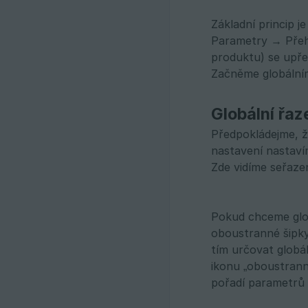
Základní princip 
Parametry → Přehle
produktu) se upře
Začněme globální
Globální řaz
Předpokládejme, ž
nastavení nastav
Zde vidíme seřaze
Pokud chceme glob
oboustranné šipky
tím určovat globá
ikonu „oboustrann
pořadí parametrů 