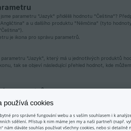
arametru
jsme parametru "Jazyk" přidělili hodnotu "Čeština"? Před
Angličtina" a u dalšího produktu "Němčina" (tyto hodnot
"Čeština").
ru je ikona pro správu parametrů.
 parametru "Jazyk", který má u jednotlivých produktů hod
ikonu, tak se objeví následující přehled hodnot, kde může
í parametrů
zici i nastavení toho, kde se mají parametry zobrazovat.
a používá cookies
,
bytné pro správné fungování webu a s vaším souhlasem i k analýze
ních sdělení. Přístup k nim máme jen my a naši partneři (např. vyh
,
m" nám dáváte souhlas používat všechny cookies, nebo si detailně n
iální záložka).