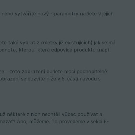
í nebo vytváříte nový - parametry najdete v jejich
také vybrat z roletky již existujících) jak se má
dnotu, kterou, která odpovídá produktu (např.
ce – toto zobrazení budete moci pochopitelně
razení se dozvíte níže v 5. části návodu s
už některé z nich nechtěli vůbec používat a
smazat? Ano, můžeme. To provedeme v sekci E-