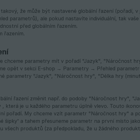
je takový, že může být nastavené globální řazení (pořadí,
d parametrů), ale pokud nastavíte individuální, tak vaše i
dnostní před globálním řazením.
m řazením.
ení
e chceme parametry mít v pořadí "Jazyk", "Náročnost hry"
íme opět v sekci E-shop → Parametry → Přehled parametr
né parametry "Jazyk", "Náročnost hry", "Délka hry (minut)
ální řazení změnit např. do podoby "Náročnost hry", "Jaz
 , která je u každého parametru úplně vlevo. Touto iko
lní pořadí. My chceme vzít parametr "Náročnost hry" a p
é šipky“ a tahem přesuneme parametr na první místo jako
u všech produktů (za předpokladu, že u žádného produktu