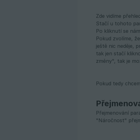
Zde vidíme přehl
Stačí u tohoto pa
Po kliknutí se ná
Pokud zvolíme, že
ještě nic neděje, 
tak jen stačí klik
změny", tak je mo
Pokud tedy chceme
Přejmenová
Přejmenování par
"Náročnost" přejm