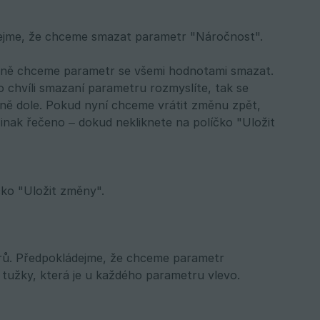
dejme, že chceme smazat parametr "Náročnost".
utečně chceme parametr se všemi hodnotami smazat.
o chvíli smazaní parametru rozmyslíte, tak se
úplně dole. Pokud nyní chceme vrátit změnu zpět,
 Jinak řečeno – dokud nekliknete na políčko "Uložit
čko "Uložit změny".
rů. Předpokládejme, že chceme parametr
užky, která je u každého parametru vlevo.