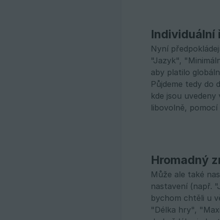
Individuální
Nyní předpokládej
"Jazyk", "Minimál
aby platilo globál
Půjdeme tedy do d
kde jsou uvedeny 
libovolně, pomocí
Hromadný z
Může ale také nas
nastavení (např. 
bychom chtěli u v
"Délka hry", "Max