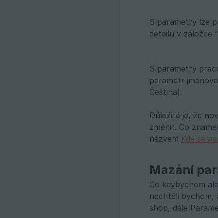
S parametry lze pr
detailu v záložce 
S parametry pracu
parametr jmenovat
Čeština).
Důležité je, že n
změnit. Co znamen
názvem
Kde se p
Mazání pa
Co kdybychom ale 
nechtěli bychom,
shop, dále Parame