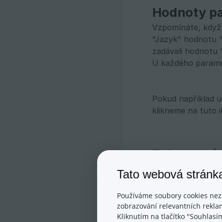
Hodnoty p
Vzpomínáte, když 
"Jazyk" hodnotu "
zadávali hodnotu 
U každého paramet
Pokud například u
klikneme na tuto 
Zobrazován
Nyní máme k dispo
Tato webová stránk
v hlavičce,
nad specifikací
Používáme soubory cookies nez
zobrazování relevantních reklam
pod specifikací
Kliknutím na tlačítko "Souhlasí
v záložce (spec