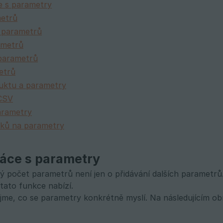
e s parametry
etrů
 parametrů
ametrů
parametrů
etrů
duktu a parametry
CSV
arametry
íků na parametry
ráce s parametry
 počet parametrů není jen o přidávání dalších parametr
tato funkce nabízí.
ejme, co se parametry konkrétně myslí. Na následujícím o