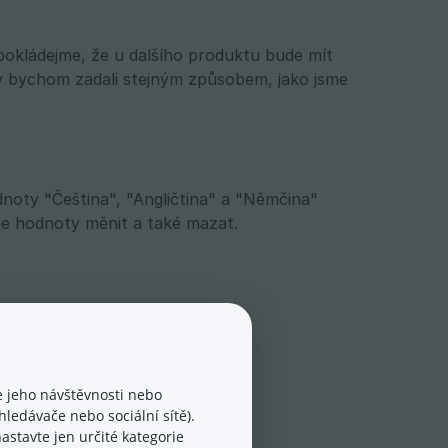
pokládejme, že u dalšího produktu bude mít
y bychom zadali stejným způsobem, jako jsme
noty "Čeština", "Angličtina" a "Němčina"
me hodnoty měnit a také mazat.
 Jsou celkem 4 možnosti:
 jeho návštěvnosti nebo
ledávače nebo sociální sítě).
astavte jen určité kategorie