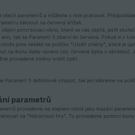
ed všech parametrů a můžeme s nimi pracovat. Předpoklá
rametru kliknout na červený křížek.
m objeví potvrzovací okno, které se nás zeptá, jestli sk
 ano, tak se Parametr 5 zbarví do červena. Pokud si v tut
protože jsme neklikli na políčko "Uložit změny", které je 
nout na ikonu šipky vpravo (viz. červená šipka v obrázku).
žné provedené změny vrátit zpět.
 Parametr 5 definitivně smazat, tak jen klikneme na polí
ní parametrů
ametrů provedeme na stejném místě jako mazání paramet
enovat na "Náročnost hry". To provedeme pomocí ikony t