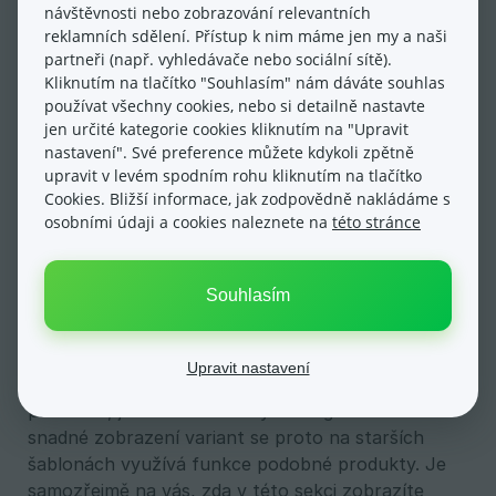
návštěvnosti nebo zobrazování relevantních
zobrazí na eshopu, viz. úvodní obrázek návodu.
reklamních sdělení. Přístup k nim máme jen my a naši
partneři (např. vyhledávače nebo sociální sítě).
Odlišnosti použití a zobrazení
Kliknutím na tlačítko "Souhlasím" nám dáváte souhlas
používat všechny cookies, nebo si detailně nastavte
funkce podobné produkty na
jen určité kategorie cookies kliknutím na "Upravit
šablonách 3.0
nastavení". Své preference můžete kdykoli zpětně
Funkce podobné produkty je rovněž dostupná na
upravit v levém spodním rohu kliknutím na tlačítko
starších šablonách. Díky odlišnému zobrazení a
Cookies. Bližší informace, jak zodpovědně nakládáme s
osobními údaji a cookies naleznete na
této stránce
dalším souvisejícím funkcím je na těchto již
technologicky zastaralých šablonách však
používána k jinému účelu. Jak můžete vidět na
Souhlasím
obrázku níže, sekce podobné produkty je na starší
šabloně 3.0 využita pro zobrazení variant jednoho
produktu. Starší šablony totiž neumožňovaly
Upravit nastavení
rychlé přepínání mezi variantami přímo v detailu
produktu, jak nabízí šablony nové generace. Pro
snadné zobrazení variant se proto na starších
šablonách využívá funkce podobné produkty. Je
samozřejmě na vás, zda v této sekci zobrazíte