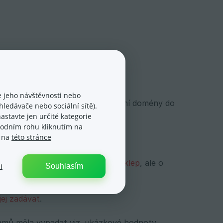
 jeho návštěvnosti nebo
ény -> Nastavení domén po přidání domény do
ledávače nebo sociální sítě).
astavte jen určité kategorie
spodním rohu kliknutím na
e na
této stránce
ečky na konci (nejedná se o překlep
, ale o
Souhlasím
í
jej zadávat
.
amů měla vypadat viz. ukázkové hodnoty.