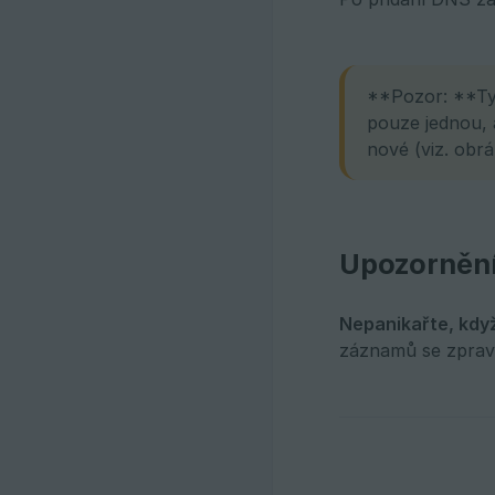
**Pozor: **Ty
pouze jednou, 
nové (viz. obr
Upozornění
Nepanikařte, kdy
záznamů se zpravid