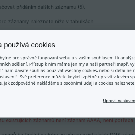
čovat přidáním dalších záznamu (5).
ro záznamy naleznete níže v tabulkách.
a používá cookies
právné DNS záznamy pro nastavení
bytné pro správné fungování webu a s vaším souhlasem i k analýze
 v administraci svého e-shopu v sekci Nastavení -> Dom
ních sdělení. Přístup k nim máme jen my a naši partneři (např. vyh
zkliknutí textu Jak správně nastavit doménu.
m" nám dáváte souhlas používat všechny cookies, nebo si detailně n
nastavení". Své preference můžete kdykoli zpětně upravit v levém 
ace, jak zodpovědně nakládáme s osobními údaji a cookies naleznet
ávodu na nastavení domény
ch pozornost tečkám a dvojtečkám včetně zdvojené dvojt
Upravit nastaven
 záznamů!)
isu existujících záznamů není záznam AAAA, není potřeba 
znamů by finální podoba ve výpisu existujících DNS zázn