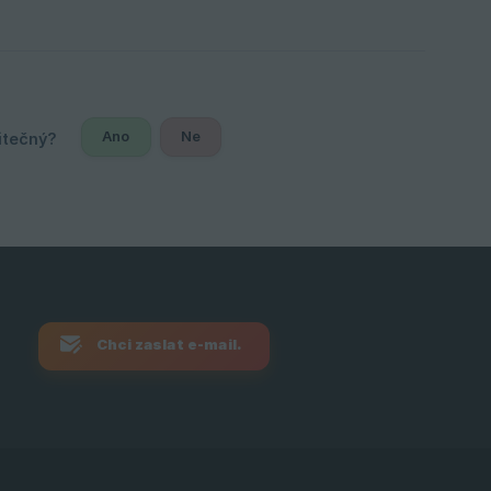
Ano
Ne
Chci zaslat e-mail.