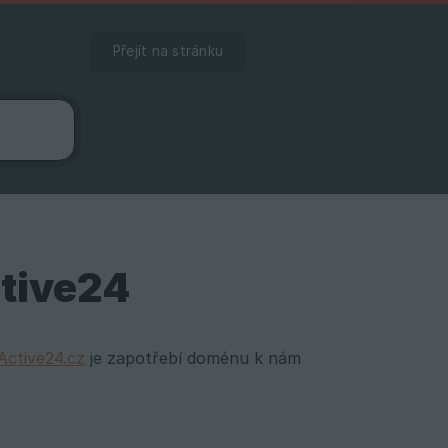
Přejít na stránku
tive24
Active24.cz
je zapotřebí doménu k nám