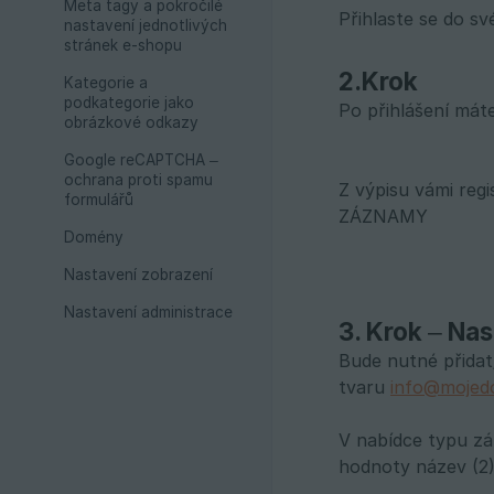
Meta tagy a pokročilé
Přihlaste se do s
nastavení jednotlivých
stránek e-shopu
2.Krok
Kategorie a
podkategorie jako
Po přihlášení máte
obrázkové odkazy
Google reCAPTCHA –
ochrana proti spamu
Z výpisu vámi re
formulářů
ZÁZNAMY
Domény
Nastavení zobrazení
Nastavení administrace
3. Krok – Na
Bude nutné přida
tvaru
info@mojed
V nabídce typu z
hodnoty název (2)