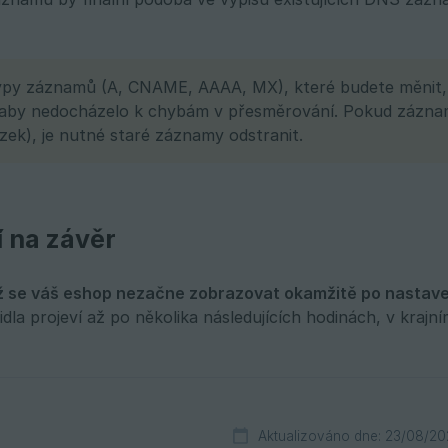
py záznamů (A, CNAME, AAAA, MX), které budete měnit,
aby nedocházelo k chybám v přesměrování. Pokud záznamy j
ázek), je nutné staré záznamy odstranit.
 na závěr
ž se váš eshop nezačne zobrazovat okamžitě po nasta
la projeví až po několika následujících hodinách, v krajní
Aktualizováno dne: 23/08/20