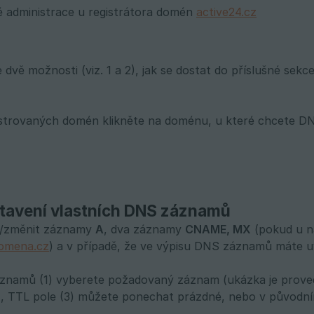
vé administrace u registrátora domén
active24.cz
 dvě možnosti (viz. 1 a 2), jak se dostat do příslušné se
gistrovaných domén klikněte na doménu, u které chcete 
stavení vlastních DNS záznamů
t/změnit záznamy
A
, dva záznamy
CNAME, MX
(pokud u ná
omena.cz
) a v případě, že ve výpisu DNS záznamů máte
áznamů (1) vyberete požadovaný záznam (ukázka je prove
, TTL pole (3) můžete ponechat prázdné, nebo v původním 