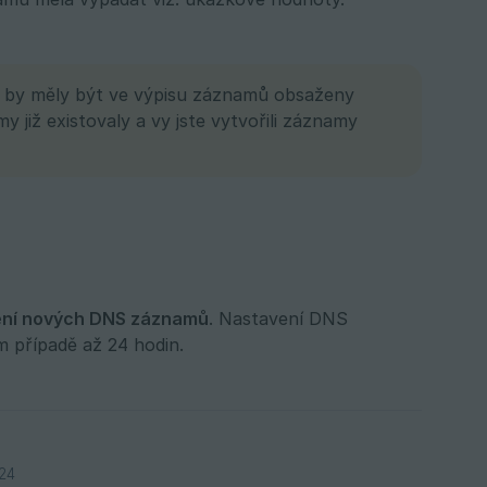
 by měly být ve výpisu záznamů obsaženy
iž existovaly a vy jste vytvořili záznamy
vení nových DNS záznamů
. Nastavení DNS
m případě až 24 hodin.
24