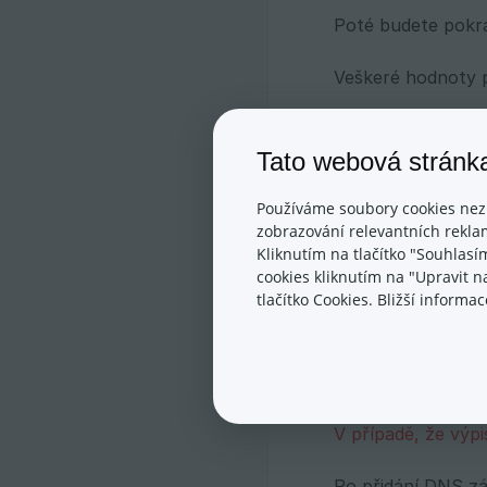
Poté budete pokra
Veškeré hodnoty p
Tato webová stránk
Kde najít s
Používáme soubory cookies nez
Hodnoty naleznete
zobrazování relevantních reklam
administrace a ro
Kliknutím na tlačítko "Souhlasí
cookies kliknutím na "Upravit 
tlačítko Cookies. Bližší inform
Více v obecném n
Věnujte v zázname
nedílnou součást
V případě, že výp
Po přidání DNS zá