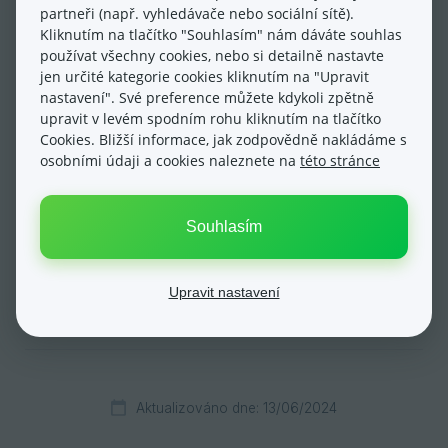
partneři (např. vyhledávače nebo sociální sítě).
Nastavení funkce Oblíbené
Kliknutím na tlačítko "Souhlasím" nám dáváte souhlas
používat všechny cookies, nebo si detailně nastavte
Do sekce Oblíbené můžete přidávat sekce
jen určité kategorie cookies kliknutím na "Upravit
administrace, do kterých přistupujete často a
nastavení". Své preference můžete kdykoli zpětně
upravit v levém spodním rohu kliknutím na tlačítko
chcete je tak mít na dosah jednoho kliknutí myši.
Cookies. Bližší informace, jak zodpovědně nakládáme s
Položky v této sekci můžete snadno přidávat,
osobními údaji a cookies naleznete na
této stránce
odebírat, či měnit jejich pořadí.
Stránky přidané do oblíbených zde můžete mazat
Souhlasím
pomocí křížku, měnit jejich pořadí pomocí
drag&drop nebo přidávat nové přes tlačítko “Přidat
novou položku”.
Upravit nastavení
Aktualizováno dne: 13/06/2024