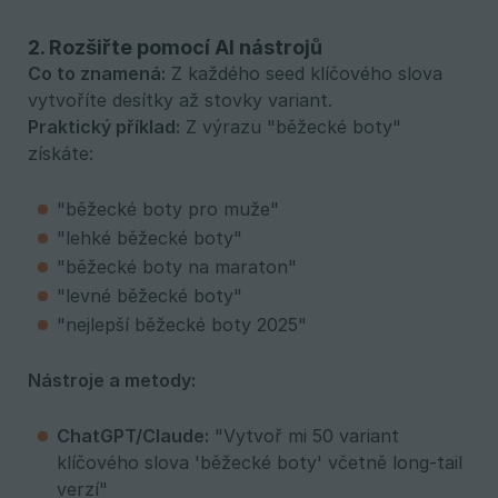
2. Rozšiřte pomocí AI nástrojů
Co to znamená:
Z každého seed klíčového slova
vytvoříte desítky až stovky variant.
Praktický příklad:
Z výrazu "běžecké boty"
získáte:
"běžecké boty pro muže"
"lehké běžecké boty"
"běžecké boty na maraton"
"levné běžecké boty"
"nejlepší běžecké boty 2025"
Nástroje a metody:
ChatGPT/Claude:
"Vytvoř mi 50 variant
klíčového slova 'běžecké boty' včetně long-tail
verzí"