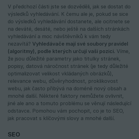
V předchozí části jste se dozvěděli, jak se dostat do
výsledků vyhledávání. K čemu ale je, pokud se sice
do výsledků vyhledávání dostanete, ale ocitnete se
na deváté, desáté, nebo ještě na dalších stránkách
vyhledávání a moc návštěvníků k vám tedy
nezavítá?
Vyhledávače mají své soubory pravidel 
(algoritmy), podle kterých určují vaši pozici.
Víme,
že jsou důležité parametry jako titulky stránek,
popisy, datová náročnost stránek (je tedy důležité
optimalizovat velikost vkládaných obrázků),
relevance webu, důvěryhodnost, proklikovost
webu, jak často přibývá na doméně nový obsah a
mnohé další. Některé faktory nemůžete ovlivnit,
jiné ale ano a tomuto problému se věnují následující
odstavce. Pomohou vám pochopit, co je to SEO,
jak pracovat s klíčovými slovy a mnohé další.
SEO