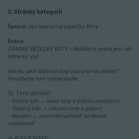
2. Stránky kategorií
Špatně:
Jen seznam produktů s filtry
Dobře:
DÁMSKÉ BĚŽECKÉ BOTY - Najděte ty pravé pro váš 
běžecký styl
Nevíte, jaké běžecké boty jsou pro vás ideální? 
Pomůžeme vám vybrat podle: 
🏃‍♀️ TYPU BĚHÁNÍ: 
- Silniční běh → lehké boty s dobrou amortizací 
- Trailový běh → robustní boty s gripem 
- Maraton → maximální pohodlí na dlouhé 
vzdálenosti 
👟 PODLE NOHY: 