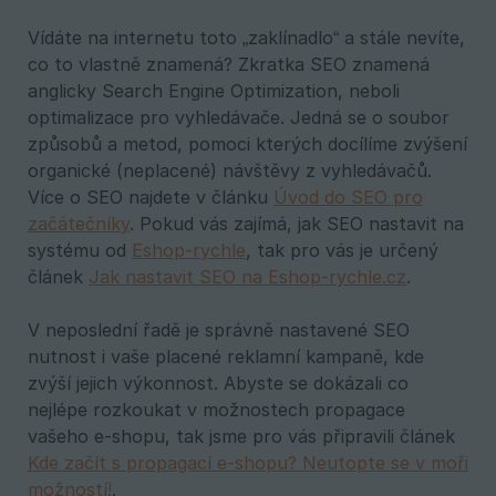
Vídáte na internetu toto „zaklínadlo“ a stále nevíte,
co to vlastně znamená? Zkratka SEO znamená
anglicky Search Engine Optimization, neboli
optimalizace pro vyhledávače. Jedná se o soubor
způsobů a metod, pomoci kterých docílíme zvýšení
organické (neplacené) návštěvy z vyhledávačů.
Více o SEO najdete v článku
Úvod do SEO pro
začátečníky
. Pokud vás zajímá, jak SEO nastavit na
systému od
Eshop-rychle
, tak pro vás je určený
článek
Jak nastavit SEO na Eshop-rychle.cz
.
V neposlední řadě je správně nastavené SEO
nutnost i vaše placené reklamní kampaně, kde
zvýší jejich výkonnost. Abyste se dokázali co
nejlépe rozkoukat v možnostech propagace
vašeho e-shopu, tak jsme pro vás připravili článek
Kde začít s propagací e-shopu? Neutopte se v moři
možností!
.