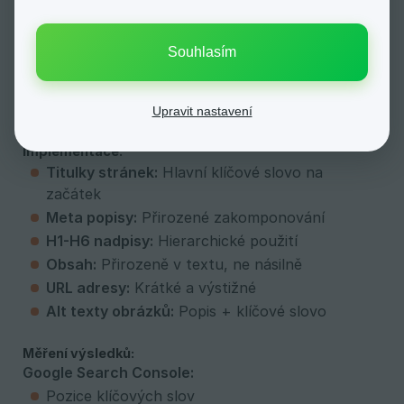
Použití:
Srovnávací články, katalogové stránky
Souhlasím
5. Implementujte a měřte
Co to znamená:
Klíčová slova použijete na svém
webu a sledujete výsledky.
Upravit nastavení
Implementace:
Titulky stránek:
Hlavní klíčové slovo na
začátek
Meta popisy:
Přirozené zakomponování
H1-H6 nadpisy:
Hierarchické použití
Obsah:
Přirozeně v textu, ne násilně
URL adresy:
Krátké a výstižné
Alt texty obrázků:
Popis + klíčové slovo
Měření výsledků:
Google Search Console:
Pozice klíčových slov