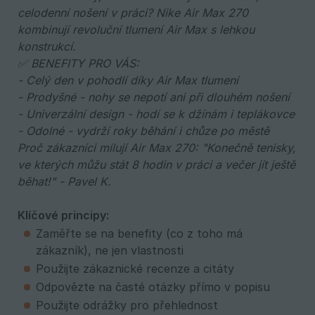
celodenní nošení v práci? Nike Air Max 270 
kombinují revoluční tlumení Air Max s lehkou 
konstrukcí.
✅ BENEFITY PRO VÁS:
- Celý den v pohodlí díky Air Max tlumení 
- Prodyšné - nohy se nepotí ani při dlouhém nošení 
- Univerzální design - hodí se k džínám i teplákovce 
- Odolné - vydrží roky běhání i chůze po městě 
Proč zákazníci milují Air Max 270: "Konečně tenisky, 
ve kterých můžu stát 8 hodin v práci a večer jít ještě 
běhat!" - Pavel K.
Klíčové principy:
Zaměřte se na benefity (co z toho má
zákazník), ne jen vlastnosti
Použijte zákaznické recenze a citáty
Odpovězte na časté otázky přímo v popisu
Použijte odrážky pro přehlednost