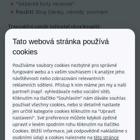
"běžecké boty recenze"
Použití:
Blog články, návody, srovnání
Transakční záměr (uživatel chce koupit):
"koupit běžecké boty"
Tato webová stránka používá
"běžecké boty akce"
"běžecké boty eshop"
cookies
Použití:
Produktové stránky, kategorie
Používáme soubory cookies nezbytné pro správné
fungování webu a s vaším souhlasem i k analýze jeho
Navigační záměr (uživatel hledá konkrétní
návštěvnosti nebo zobrazování relevantních
značku/web):
reklamních sdělení. Přístup k nim máme jen my a naši
"Nike běžecké boty"
partneři (např. vyhledávače nebo sociální sítě).
"Adidas Ultraboost"
Kliknutím na tlačítko "Souhlasím" nám dáváte souhlas
Použití:
Produktové stránky konkrétních
používat všechny cookies, nebo si detailně nastavte
značek
jen určité kategorie cookies kliknutím na "Upravit
nastavení". Své preference můžete kdykoli zpětně
upravit v levém spodním rohu kliknutím na tlačítko
Komerční záměr (uživatel porovnává možnosti):
Cookies. Bližší informace, jak zodpovědně nakládáme s
"nejlepší běžecké boty do 3000 Kč"
osobními údaji a cookies naleznete na
této stránce
"běžecké boty vs. trailové boty"