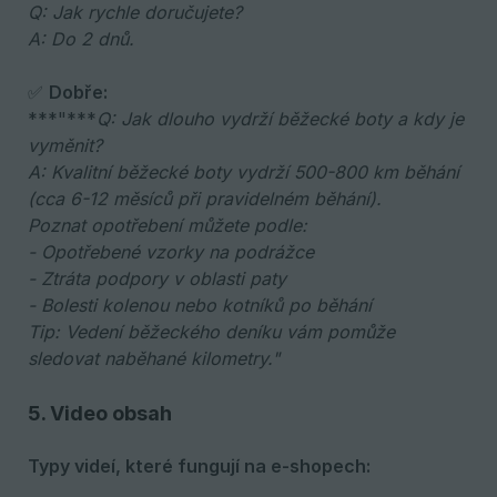
Q: Jak rychle doručujete? 
A: Do 2 dnů.
✅
Dobře: 
***"***
Q: Jak dlouho vydrží běžecké boty a kdy je 
vyměnit? 
A: Kvalitní běžecké boty vydrží 500-800 km běhání 
(cca 6-12 měsíců při pravidelném běhání). 
Poznat opotřebení můžete podle: 
- Opotřebené vzorky na podrážce 
- Ztráta podpory v oblasti paty 
- Bolesti kolenou nebo kotníků po běhání 
Tip: Vedení běžeckého deníku vám pomůže 
sledovat naběhané kilometry."
5. Video obsah
Typy videí, které fungují na e-shopech: