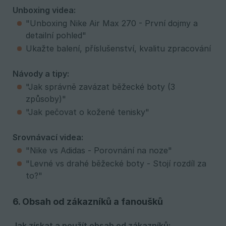
Unboxing videa:
"Unboxing Nike Air Max 270 - První dojmy a
detailní pohled"
Ukažte balení, příslušenství, kvalitu zpracování
Návody a tipy:
"Jak správně zavázat běžecké boty (3
způsoby)"
"Jak pečovat o kožené tenisky"
Srovnávací videa:
"Nike vs Adidas - Porovnání na noze"
"Levné vs drahé běžecké boty - Stojí rozdíl za
to?"
6. Obsah od zákazníků a fanoušků
Jak získat a použít obsah od zákazníků: