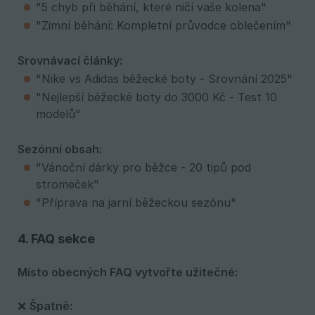
"5 chyb při běhání, které ničí vaše kolena"
"Zimní běhání: Kompletní průvodce oblečením"
Srovnávací články:
"Nike vs Adidas běžecké boty - Srovnání 2025"
"Nejlepší běžecké boty do 3000 Kč - Test 10
modelů"
Sezónní obsah:
"Vánoční dárky pro běžce - 20 tipů pod
stromeček"
"Příprava na jarní běžeckou sezónu"
4. FAQ sekce
Místo obecných FAQ vytvořte užitečné:
❌
Špatně: