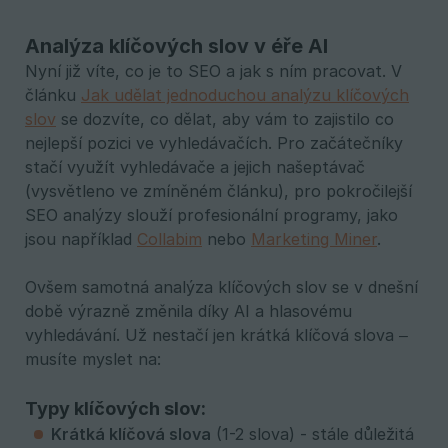
Analýza klíčových slov v éře AI
Nyní již víte, co je to SEO a jak s ním pracovat. V
článku
Jak udělat jednoduchou analýzu klíčových
slov
se dozvíte, co dělat, aby vám to zajistilo co
nejlepší pozici ve vyhledávačích. Pro začátečníky
stačí využít vyhledávače a jejich našeptávač
(vysvětleno ve zmíněném článku), pro pokročilejší
SEO analýzy slouží profesionální programy, jako
jsou například
Collabim
nebo
Marketing Miner
.
Ovšem samotná analýza klíčových slov se v dnešní
době výrazně změnila díky AI a hlasovému
vyhledávání. Už nestačí jen krátká klíčová slova –
musíte myslet na:
Typy klíčových slov:
Krátká klíčová slova
(1-2 slova) - stále důležitá