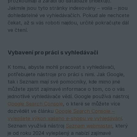
prozkoumají a zařadí do databáze (indexují).
Jakmile jsou tyto stránky indexovány – voila – jsou
dohledatelné ve vyhledávačích. Pokud ale nechcete
čekat, až si vás roboti najdou, určitě pokračujte dál
ve čtení.
Vybavení pro práci s vyhledávači
K tomu, abyste mohli pracovat s vyhledávači,
potřebujete nástroje pro práci s nimi. Jak Google,
tak i Seznam mají své pomocníky, kde mimo jiné
můžete zjistit zajímavé informace o tom, co o vás
jednotlivé vyhledávače vědí. Google používá nástroj
Google Search Console
, o které se můžete více
dozvědět ve článku
Google Search Console –
vylepšete výkon vašeho e-shopu ve vyhledávání
.
Seznam využívá nástroj
Seznam webmaster
, který
je od roku 2024 vylepšený a nabízí zajímavé