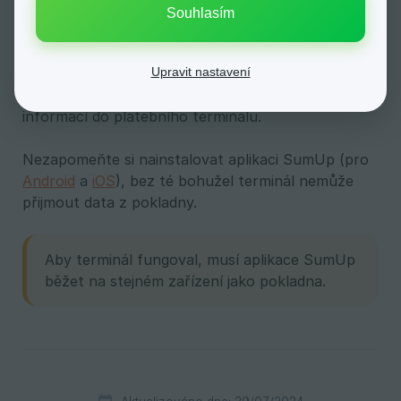
Souhlasím
Po uložení zavřete pokladnu a následně ji znovu 
otevřete
. Pokud při dokončování objednávky
Upravit nastavení
kliknete na platbu kartou, zobrazí se velké tlačítko
Platební terminál. Po jeho stisknutí dojde k odeslání
informací do platebního terminálu.
Nezapomeňte si nainstalovat aplikaci SumUp (pro
Android
a
iOS
), bez té bohužel terminál nemůže
přijmout data z pokladny.
Aby terminál fungoval, musí aplikace SumUp
běžet na stejném zařízení jako pokladna.