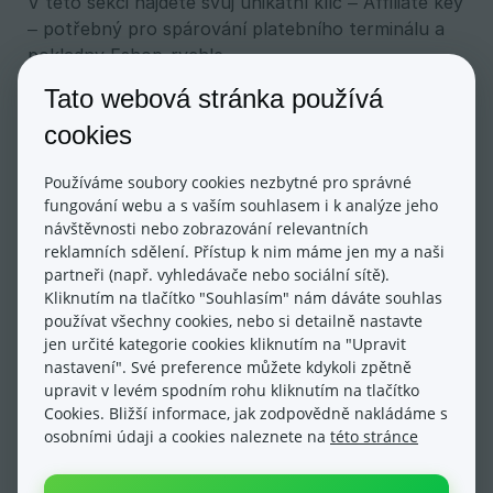
V této sekci najdete svůj unikátní klíč – Affiliate key
– potřebný pro spárování platebního terminálu a
pokladny Eshop-rychle.
Do políčka „Application ID“ vyplňte
Tato webová stránka používá
eshoprychle.nazev_eshopu
– namísto
cookies
„nazev_eshopu“ použijte vlastní libovolný zvolený
název, který bude definovat váš eshop (například:
Používáme soubory cookies nezbytné pro správné
eshoprychle.prodavame_hracky). Název zadejte
fungování webu a s vaším souhlasem i k analýze jeho
bez diakritiky a mezer. Následně klikněte na
návštěvnosti nebo zobrazování relevantních
tlačítko
Add Application ID
.
reklamních sdělení. Přístup k nim máme jen my a naši
partneři (např. vyhledávače nebo sociální sítě).
Kliknutím na tlačítko "Souhlasím" nám dáváte souhlas
Po úspěšném přidání překopírujte Application ID a
používat všechny cookies, nebo si detailně nastavte
jen určité kategorie cookies kliknutím na "Upravit
Affilate Key do administrace Eshop-rychle, a to
nastavení". Své preference můžete kdykoli zpětně
konkrétně v sekci
E-shop → Pokladna → Přehled 
upravit v levém spodním rohu kliknutím na tlačítko
pokladen
v editaci či existující poklady či při přidání
Cookies. Bližší informace, jak zodpovědně nakládáme s
nové do boxů
App ID (= Application ID) a Affilate 
osobními údaji a cookies naleznete na
této stránce
Key
v části Platební terminál SumUp: