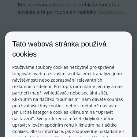
Registrovaní zákazníci → Přihlašování přes
sociální sítě po rozbalení nabídky
Seznam.cz
.
Řádek „Ikona služby (URL) vám umožňuje
Tato webová stránka používá
přidat i URL adresu například vašeho loga,
které chcete zobrazovat uživateli při
cookies
přihlášení spolu s názvem vašeho e-shopu.
Ikona však není povinná.
Používáme soubory cookies nezbytné pro správné
Jako poslední zde vložte URL adresu vaší
fungování webu a s vaším souhlasem i k analýze jeho
návštěvnosti nebo zobrazování relevantních
stránky obsahující zásady ochrany soukromí,
reklamních sdělení. Přístup k nim máme jen my a naši
potvrďte, že souhlasíte s podmínkami služby a
partneři (např. vyhledávače nebo sociální sítě).
uložte.
Kliknutím na tlačítko "Souhlasím" nám dáváte souhlas
používat všechny cookies, nebo si detailně nastavte
Nyní se zobrazí dva klíčové řádky, které je
jen určité kategorie cookies kliknutím na "Upravit
zapotřebí
zkopírovat a vložit do administrace
do
nastavení". Své preference můžete kdykoli zpětně
upravit v levém spodním rohu kliknutím na tlačítko
sekce Aplikace > Přihlášení přes sociální sítě >
Cookies. Bližší informace, jak zodpovědně nakládáme s
Seznam, a to
ID klienta a OAuth tajemství
.