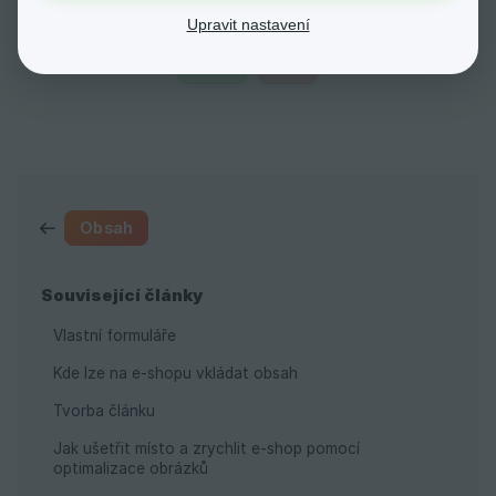
Upravit nastavení
Ano
Ne
Obsah
Související články
Vlastní formuláře
Kde lze na e-shopu vkládat obsah
Tvorba článku
Jak ušetřit místo a zrychlit e-shop pomocí
optimalizace obrázků