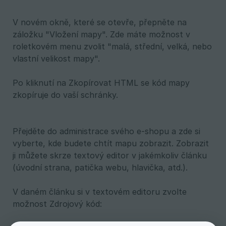
V novém okně, které se otevře, přepněte na
záložku "Vložení mapy". Zde máte možnost v
roletkovém menu zvolit "malá, střední, velká, nebo
vlastní velikost mapy".
Po kliknutí na Zkopírovat HTML se kód mapy
zkopíruje do vaší schránky.
Přejděte do administrace svého e-shopu a zde si
vyberte, kde budete chtít mapu zobrazit. Zobrazit
ji můžete skrze textový editor v jakémkoliv článku
(úvodní strana, patička webu, hlavička, atd.).
V daném článku si v textovém editoru zvolte
možnost Zdrojový kód: