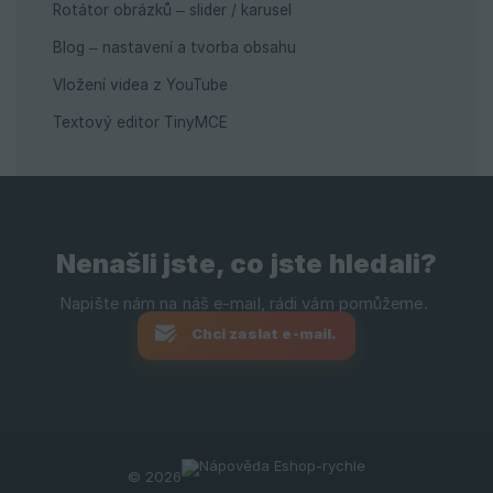
Rotátor obrázků – slider / karusel
Blog – nastavení a tvorba obsahu
Vložení videa z YouTube
Textový editor TinyMCE
Nenašli jste, co jste hledali?
Chci zaslat e-mail.
© 2026