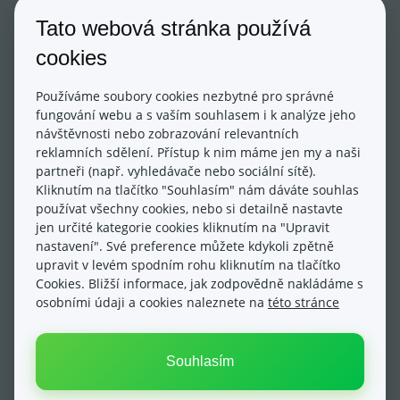
Tato webová stránka používá
Do okna pro zdrojový kód vložte HTML kód vaší
mapy a uložte:
cookies
Používáme soubory cookies nezbytné pro správné
Poté nezapomeňte uložit celý článek. Na e-shopu
fungování webu a s vaším souhlasem i k analýze jeho
se takto vložená mapa může zobrazovat
návštěvnosti nebo zobrazování relevantních
reklamních sdělení. Přístup k nim máme jen my a naši
následovně:
partneři (např. vyhledávače nebo sociální sítě).
Kliknutím na tlačítko "Souhlasím" nám dáváte souhlas
používat všechny cookies, nebo si detailně nastavte
jen určité kategorie cookies kliknutím na "Upravit
nastavení". Své preference můžete kdykoli zpětně
upravit v levém spodním rohu kliknutím na tlačítko
Aktualizováno dne: 24/04/2024
Cookies. Bližší informace, jak zodpovědně nakládáme s
osobními údaji a cookies naleznete na
této stránce
Souhlasím