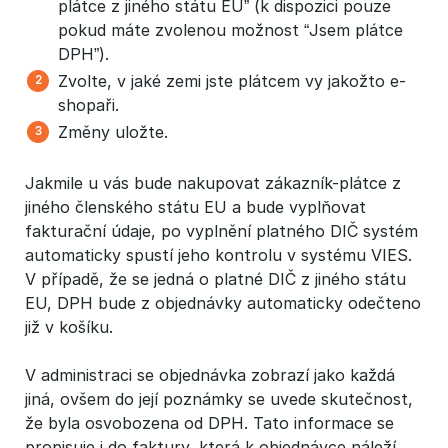
plátce z jiného státu EU” (k dispozici pouze
pokud máte zvolenou možnost “Jsem plátce
DPH”).
Zvolte, v jaké zemi jste plátcem vy jakožto e-
shopaři.
Změny uložte.
Jakmile u vás bude nakupovat zákazník-plátce z
jiného členského státu EU a bude vyplňovat
fakturační údaje, po vyplnění platného DIČ systém
automaticky spustí jeho kontrolu v systému VIES.
V případě, že se jedná o platné DIČ z jiného státu
EU, DPH bude z objednávky automaticky odečteno
již v košíku.
V administraci se objednávka zobrazí jako každá
jiná, ovšem do její poznámky se uvede skutečnost,
že byla osvobozena od DPH. Tato informace se
propisuje i do faktury, která k objednávce náleží.