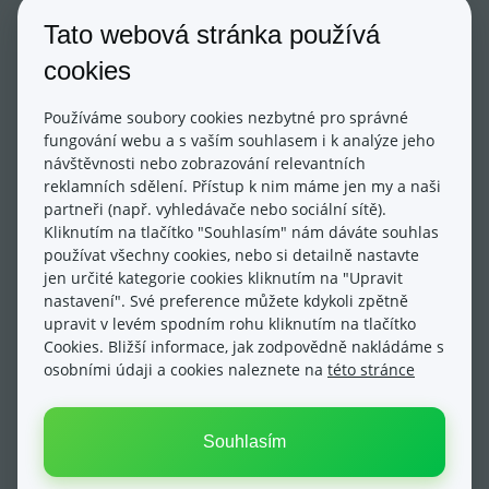
Díky tomuto nástroji zjistíte,
kolik zákazníků si 
přidává zboží do košíku
, zobrazuje si produkty a
Tato webová stránka používá
vytváří objednávky.
cookies
Chování při platbě
Používáme soubory cookies nezbytné pro správné
Nástroj Analýza chování při platbě Vám
pomůže 
fungování webu a s vaším souhlasem i k analýze jeho
odhalit nedostatky v objednávkovém procesu
.
návštěvnosti nebo zobrazování relevantních
Zjistíte, jací uživatelé okamžitě opouští košík nebo
reklamních sdělení. Přístup k nim máme jen my a naši
partneři (např. vyhledávače nebo sociální sítě).
se zaseknou při rekapitulaci objednávky.
Kliknutím na tlačítko "Souhlasím" nám dáváte souhlas
používat všechny cookies, nebo si detailně nastavte
Výkon produktu
jen určité kategorie cookies kliknutím na "Upravit
Statistiky tržeb a další zajímavá
data týkající se 
nastavení". Své preference můžete kdykoli zpětně
samostatných produktů
. Produkt si můžete
upravit v levém spodním rohu kliknutím na tlačítko
rozkliknout a sledovat další data. V detailu
Cookies. Bližší informace, jak zodpovědně nakládáme s
osobními údaji a cookies naleznete na
této stránce
produktu naleznete i možnou variantu produktu.
Souhlasím
Přehledů a statistik je v modulu Enhanced E-
commerce celá řada, proto doporučujeme si celý