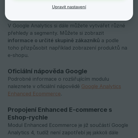
modul proklikat a čas od času se této analytice
Upravit nastavení
věnovat.
V Google Analytics si dále můžete vytvářet různé
přehledy a segmenty. Můžete si zobrazit
informace o určité skupině zákazníků
a podle
toho přizpůsobit například zobrazení produktů na
e-shopu.
Oficiální nápověda Google
Podrobné informace o rozšiřujícím modulu
naleznete v oficiální nápovědě
Google Analytics
Enhanced Ecommerce
.
Propojení Enhanced E-commerce s
Eshop-rychle
Modul Enhanced Ecommerce je již součástí Google
Analytics 4, tudíž není zapotřebí jej jakkoli dále