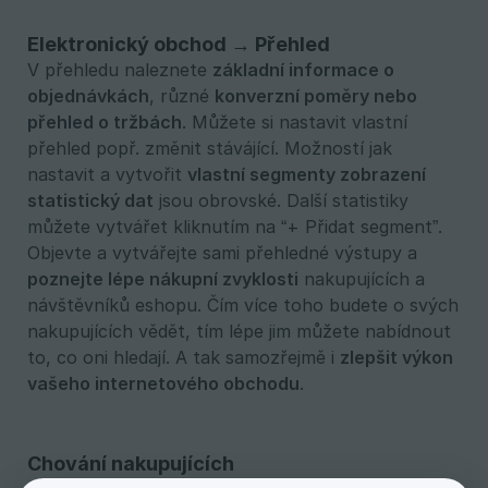
Elektronický obchod → Přehled
V přehledu naleznete
základní informace o 
objednávkách
, různé
konverzní poměry nebo 
přehled o tržbách
. Můžete si nastavit vlastní
přehled popř. změnit stávájící. Možností jak
nastavit a vytvořit
vlastní segmenty zobrazení 
statistický dat
jsou obrovské. Další statistiky
můžete vytvářet kliknutím na “+ Přidat segment”.
Objevte a vytvářejte sami přehledné výstupy a
poznejte lépe nákupní zvyklosti
nakupujících a
návštěvníků eshopu. Čím více toho budete o svých
nakupujících vědět, tím lépe jim můžete nabídnout
to, co oni hledají. A tak samozřejmě i
zlepšit výkon 
vašeho internetového obchodu
.
Chování nakupujících