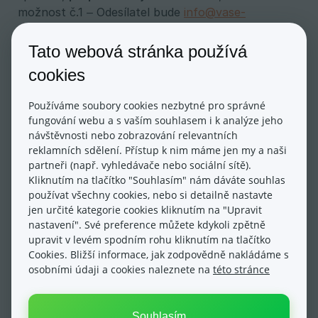
možnost č.1 – Odesílatel bude
info@vase-
domena.cz
.
Tato webová stránka používá
Neodesílají se e-maily o
cookies
objednávkách? Najděte řešení
Používáme soubory cookies nezbytné pro správné
přesně pro vás
fungování webu a s vaším souhlasem i k analýze jeho
návštěvnosti nebo zobrazování relevantních
Emailové zprávy nemusejí být doručovány příjemci
reklamních sdělení. Přístup k nim máme jen my a naši
za konkrétní konstelace nastavení:
partneři (např. vyhledávače nebo sociální sítě).
Kliknutím na tlačítko "Souhlasím" nám dáváte souhlas
používat všechny cookies, nebo si detailně nastavte
1. Odchozí email je nastaven na 
jen určité kategorie cookies kliknutím na "Upravit
info@vase_domena.cz
nastavení". Své preference můžete kdykoli zpětně
Doména, pod kterou je email založen, má naše MX
upravit v levém spodním rohu kliknutím na tlačítko
(emailové) záznamy. Emaily jsou vedeny u nás, ale
Cookies. Bližší informace, jak zodpovědně nakládáme s
schránka založena není.
osobními údaji a cookies naleznete na
této stránce
Řešení:
V sekci Nastavení → Emailové adresy
schránku info@ založte. Dokud nebude existovat,
nelze pod ní zprávy zasílat.
Souhlasím