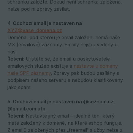
schránku založte. Dokud není schránka založena,
nelze pod ní zprávy zasílat.
4. Odchozí email je nastaven na 
XYZ@vase_domena.cz
Doména, pod kterou je email založen, nemá naše
MX (emailové) záznamy. Emaily nejsou vedeny u
nás.
Řešení:
Ujistěte se, že email u poskytovatele
emailových služeb existuje a
nastavte u domény
naše SPF záznamy
. Zprávy pak budou zasílány s
podpisem našeho serveru a nebudou klasifikovány
jako spam.
5. Odchozí email je nastaven na @seznam.cz, 
@gmail.com atp.
Řešení:
Nastavte jiný email – ideálně ten, který
máte založený k doméně, na které eshop funguje.
Z emailů založených přes „freemail“ služby nelze z