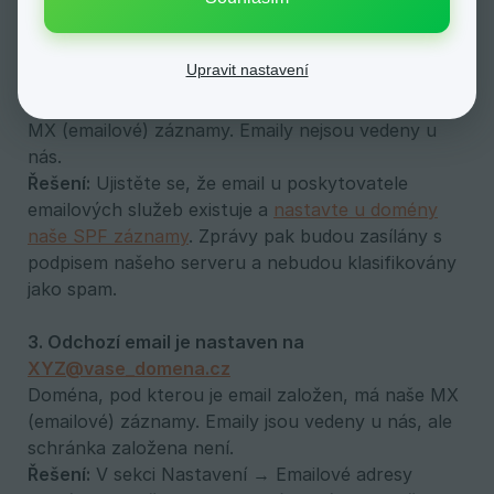
2. Odchozí email je nastaven na 
Upravit nastavení
info@vase_domena.cz
Doména, pod kterou je email založen, nemá naše
MX (emailové) záznamy. Emaily nejsou vedeny u
nás.
Řešení:
Ujistěte se, že email u poskytovatele
emailových služeb existuje a
nastavte u domény
naše SPF záznamy
. Zprávy pak budou zasílány s
podpisem našeho serveru a nebudou klasifikovány
jako spam.
3. Odchozí email je nastaven na 
XYZ@vase_domena.cz
Doména, pod kterou je email založen, má naše MX
(emailové) záznamy. Emaily jsou vedeny u nás, ale
schránka založena není.
Řešení:
V sekci Nastavení → Emailové adresy