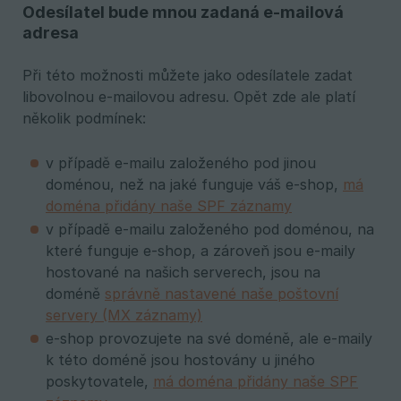
Odesílatel bude mnou zadaná e-mailová
adresa
Při této možnosti můžete jako odesílatele zadat
libovolnou e-mailovou adresu. Opět zde ale platí
několik podmínek:
v případě e-mailu založeného pod jinou
doménou, než na jaké funguje váš e-shop,
má
doména přidány naše SPF záznamy
v případě e-mailu založeného pod doménou, na
které funguje e-shop, a zároveň jsou e-maily
hostované na našich serverech, jsou na
doméně
správně nastavené naše poštovní
servery (MX záznamy)
e-shop provozujete na své doméně, ale e-maily
k této doméně jsou hostovány u jiného
poskytovatele,
má doména přidány naše SPF