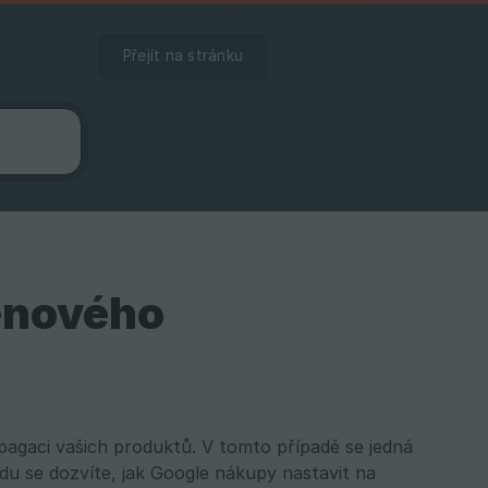
Přejít na stránku
enového
opagaci vašich produktů. V tomto případě se jedná
u se dozvíte, jak Google nákupy nastavit na