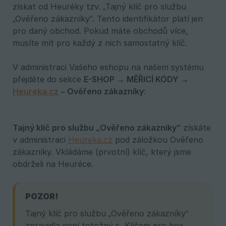
získat od Heuréky tzv. „Tajný klíč pro službu
„Ověřeno zákazníky“. Tento identifikátor platí jen
pro daný obchod. Pokud máte obchodů více,
musíte mít pro každý z nich samostatný klíč.
V administraci Vašeho eshopu na našem systému
přejděte do sekce
E-SHOP → MĚŘICÍ KÓDY → 
Heureka.cz
 – Ověřeno zákazníky
:
Tajný klíč pro službu „Ověřeno zákazníky“
získáte
v administraci
Heureka.cz
pod záložkou Ověřeno
zákazníky. Vkládáme (prvotní) klíč, který jsme
obdrželi na Heuréce.
POZOR!
Tajný klíč pro službu „Ověřeno zákazníky“
zpravidla není totožný s „Klíčem pro box