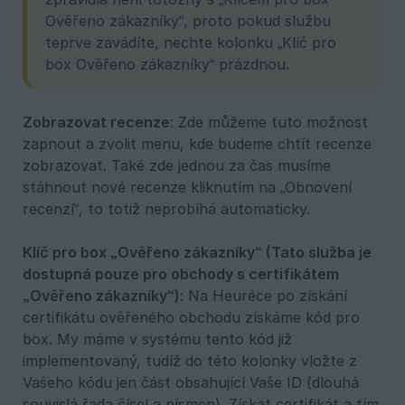
Ověřeno zákazníky“, proto pokud službu
teprve zavádíte, nechte kolonku „Klíč pro
box Ověřeno zákazníky“ prázdnou.
Zobrazovat recenze
: Zde můžeme tuto možnost
zapnout a zvolit menu, kde budeme chtít recenze
zobrazovat. Také zde jednou za čas musíme
stáhnout nové recenze kliknutím na „Obnovení
recenzí“, to totiž neprobíhá automaticky.
Klíč pro box „Ověřeno zákazníky“ (Tato služba je 
dostupná pouze pro obchody s certifikátem 
„Ověřeno zákazníky“)
: Na Heuréce po získání
certifikátu ověřeného obchodu získáme kód pro
box. My máme v systému tento kód již
implementovaný, tudíž do této kolonky vložte z
Vašeho kódu jen část obsahující Vaše ID (dlouhá
souvislá řada čísel a písmen). Získat certifikát a tím