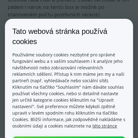
pádem i nárok na tento box je možné po
stanoveném počtu pozitivních recenzí.
Tato webová stránka používá
Zobrazovat box „Ověřeno zákazníky“
: Zvolte
cookies
umístění boxu Ověřeno zákazníky na našem webu
Používáme soubory cookies nezbytné pro správné
V sekci E-shop => Měřící kódy => 
Heureka.cz
 – 
fungování webu a s vaším souhlasem i k analýze jeho
konverze
se nezapomeňte ujistit, že máte vložený
návštěvnosti nebo zobrazování relevantních
také
Veřejný klíč pro kód měření konverzí
, který
reklamních sdělení. Přístup k nim máme jen my a naši
partneři (např. vyhledávače nebo sociální sítě).
získáte v administraci
Heureka.cz
pod záložkou
Kliknutím na tlačítko "Souhlasím" nám dáváte souhlas
„Měření konverzí“. Princip fungování této služby je
používat všechny cookies, nebo si detailně nastavte
založen na tom, že informace o objednávkách na
jen určité kategorie cookies kliknutím na "Upravit
Vašem eshopu odejdou na Heuréku, odkud na jejich
nastavení". Své preference můžete kdykoli zpětně
základě zašlou Vašim zákazníkům po několika
upravit v levém spodním rohu kliknutím na tlačítko
dnech dotazník o spokojenosti.
Cookies. Bližší informace, jak zodpovědně nakládáme s
osobními údaji a cookies naleznete na
této stránce