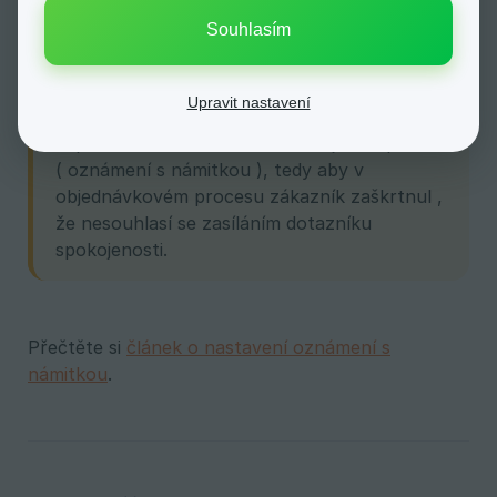
POZOR!
Souhlasím
Aby do Heuréky odcházely objednávky, tak je
zapotřebí aby měl zákazník aktivní souhlas
Upravit nastavení
se zasíláním dotazníku spokojenosti. Je tedy
zapotřebí mít souhlas nastaven jako Opt-out
( oznámení s námitkou ), tedy aby v
objednávkovém procesu zákazník zaškrtnul ,
že nesouhlasí se zasíláním dotazníku
spokojenosti.
Přečtěte si
článek o nastavení oznámení s
námitkou
.