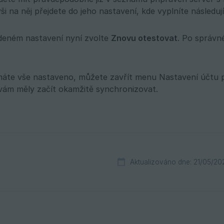
i na něj přejdete do jeho nastavení, kde vyplníte následují
deném nastavení nyní zvolte
Znovu otestovat
. Po správn
 máte vše nastaveno, můžete zavřít menu Nastavení účtu 
vám měly začít okamžitě synchronizovat.
Aktualizováno dne: 21/05/20