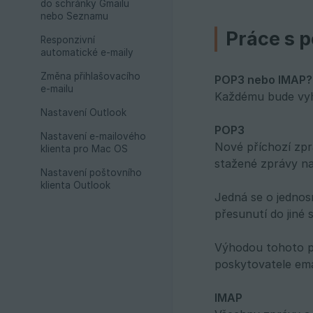
do schránky Gmailu
nebo Seznamu
Práce s 
Responzivní
automatické e-maily
Změna přihlašovacího
POP3 nebo IMAP?
e-mailu
Každému bude vyho
Nastavení Outlook
POP3
Nastavení e-mailového
Nové příchozí zpr
klienta pro Mac OS
stažené zprávy na
Nastavení poštovního
klienta Outlook
Jedná se o jednos
přesunutí do jiné
Výhodou tohoto pr
poskytovatele ema
IMAP