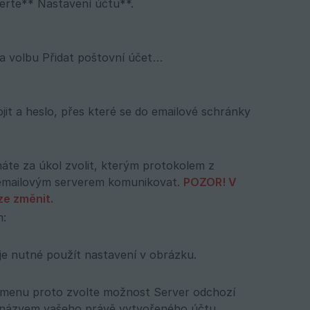
erte** Nastavení účtu**.
na volbu Přidat poštovní účet…
it a heslo, přes které se do emailové schránky
máte za úkol zvolit, kterým protokolem z
 emailovým serverem komunikovat.
POZOR! V 
ze změnit.
m:
 je nutné použít nastavení v obrázku.
m menu proto zvolte možnost Server odchozí
s názvem vašeho právě vytvořeného účtu.