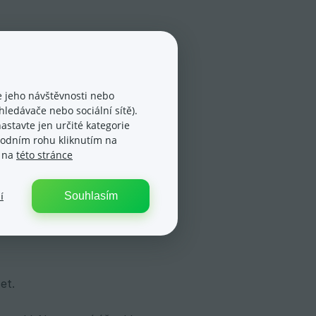
 jeho návštěvnosti nebo
ledávače nebo sociální sítě).
astavte jen určité kategorie
spodním rohu kliknutím na
e na
této stránce
Souhlasím
í
věření – STARTTLS.
et.