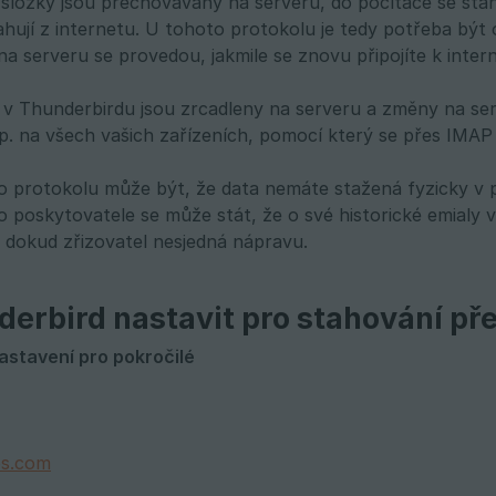
složky jsou přechovávány na serveru, do počítače se stahu
ahují z internetu. U tohoto protokolu je tedy potřeba být 
a serveru se provedou, jakmile se znovu připojíte k inter
v Thunderbirdu jsou zrcadleny na serveru a změny na se
p. na všech vašich zařízeních, pomocí který se přes IMAP 
protokolu může být, že data nemáte stažená fyzicky v po
o poskytovatele se může stát, že o své historické emialy
dokud zřizovatel nesjedná nápravu.
derbird nastavit pro stahování p
astavení pro pokročilé
os.com