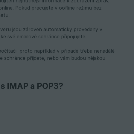
jí jen nejnutnější informace k zobrazení zpráv,
online. Pokud pracujete v oofline režimu bez
netu.
rveru jsou zároveň automaticky provedeny v
ke své emailové schránce připojujete.
čítači, proto například v případě třeba nenadálé
 ve schránce přijdete, nebo vám budou nějakou
řes IMAP a POP3?