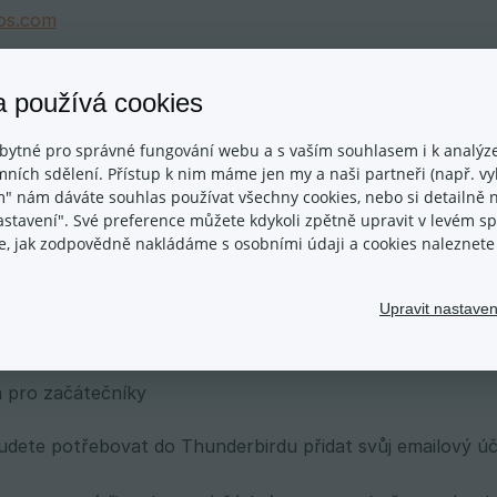
os.com
emos.com
a používá cookies
bytné pro správné fungování webu a s vaším souhlasem i k analýze
ních sdělení. Přístup k nim máme jen my a naši partneři (např. vyh
 (SSL zaškrtnuto)
m" nám dáváte souhlas používat všechny cookies, nebo si detailně n
nastavení". Své preference můžete kdykoli zpětně upravit v levém 
5 (SSL zaškrtnuto)
ace, jak zodpovědně nakládáme s osobními údaji a cookies naleznet
3 (SSL zaškrtnuto)
Upravit nastaven
zaškrtnout možnost, že server odchozí pošty požaduje o
 pro začátečníky
udete potřebovat do Thunderbirdu přidat svůj emailový úč