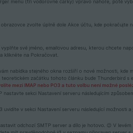
ger menu (tři vodorovné čárky) vpravo nahoře, poté vyb
í obrazovce zvolte úplně dole Akce účtu, kde pokračujte 
 vyplňte své jméno, emailovou adresu, kterou chcete napoj
 a klikněte na Pokračovat.
e vám nabídka stejného okna rozšíří o nové možnosti, kde 
 teoretickém začátku tohoto článku bude Thunderbird s
olíte mezi IMAP nebo PO3 a tuto volbu není možné poslé
P nastavte sekci Nastavení serveru následujícím způsobe
3 uvidíte v sekci Nastavení serveru následující možnosti a
astavit odchozí SMTP server a dílo je hotovo. 😉 V levé
dete mít pravděpodobně již v seznamu připraven server 