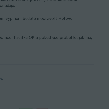
cí údaje:
ém vyplnění budete moci zvolit
Hotovo
.
pomocí tlačítka OK a pokud vše proběhlo, jak má,
24