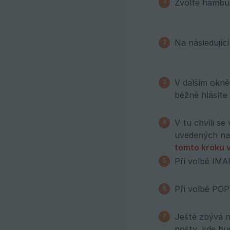
Zvolte hambur
Na následujíc
V dalším okně
běžně hlásíte
V tu chvíli s
uvedených na
tomto kroku v
Při volbě IMA
Při volbě POP
Ještě zbývá n
pošty, kde bu