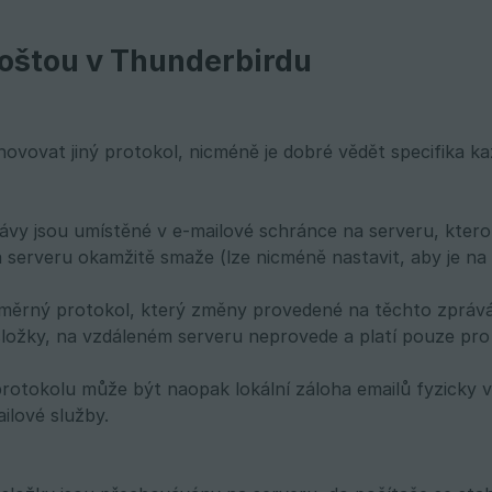
poštou v Thunderbirdu
vovat jiný protokol, nicméně je dobré vědět specifika ka
ávy jsou umístěné v e-mailové schránce na serveru, kter
 serveru okamžitě smaže (lze nicméně nastavit, aby je na
měrný protokol, který změny provedené na těchto zprává
 složky, na vzdáleném serveru neprovede a platí pouze pro
otokolu může být naopak lokální záloha emailů fyzicky ve
ilové služby.