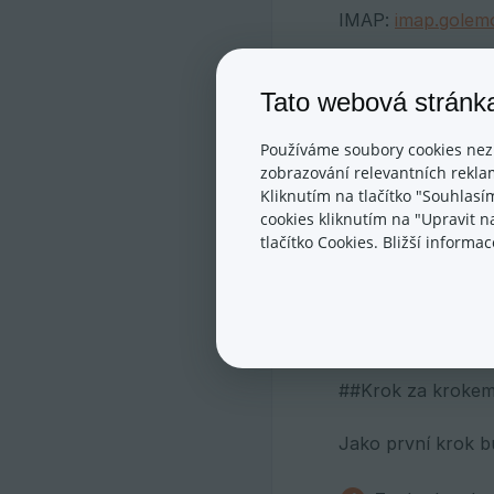
IMAP:
imap.golem
SMTP:
smtpc.gol
Tato webová stránk
Čísla portů:
Používáme soubory cookies nez
zobrazování relevantních reklam
odchozí SMPT 587
Kliknutím na tlačítko "Souhlasí
cookies kliknutím na "Upravit 
příchozí POP3 99
tlačítko Cookies. Bližší inform
příchozí IMAP 99
Všude je potřeba 
##Krok za krokem
Jako první krok b