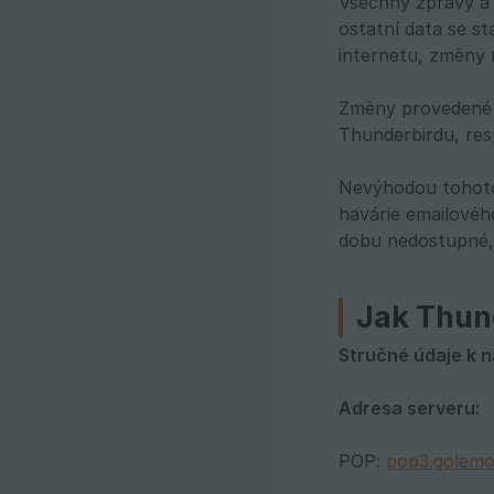
Všechny zprávy a 
ostatní data se st
internetu, změny n
Změny provedené 
Thunderbirdu, res
Nevýhodou tohoto 
havárie emailovéh
dobu nedostupné, 
Jak Thun
Stručné údaje k n
Adresa serveru:
POP:
pop3.golem