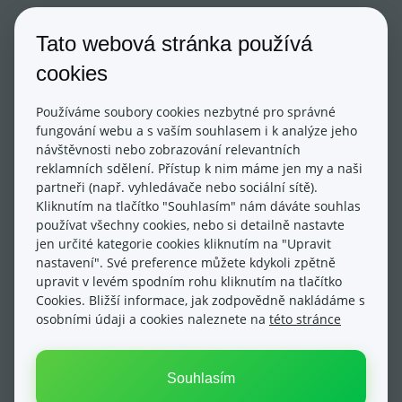
Po vytvoření hesla se přihlásíte do eshopu pod
Tato webová stránka používá
svým
původním e-mailem
a půjdete opět do sekce
cookies
Přidat uživatele
, jako je na prvním obrázku. Zde již
můžete vidět, že mezi aktivními účty je Váš nově
Používáme soubory cookies nezbytné pro správné
přidaný e-mail. Dalším postupem je kliknutí na
fungování webu a s vaším souhlasem i k analýze jeho
**Předat vlastnictví. **
návštěvnosti nebo zobrazování relevantních
reklamních sdělení. Přístup k nim máme jen my a naši
partneři (např. vyhledávače nebo sociální sítě).
Následně se Vám zobrazí boxík, ve kterém je
Kliknutím na tlačítko "Souhlasím" nám dáváte souhlas
používat všechny cookies, nebo si detailně nastavte
zapotřebí předání vlastnictví
odeslat
.
jen určité kategorie cookies kliknutím na "Upravit
nastavení". Své preference můžete kdykoli zpětně
upravit v levém spodním rohu kliknutím na tlačítko
Po odeslání přijde jak do původního emailu, tak do
Cookies. Bližší informace, jak zodpovědně nakládáme s
nového emailu zpráva, kterou je opět zapotřebí v
osobními údaji a cookies naleznete na
této stránce
obou emailech potvrdit.
Souhlasím