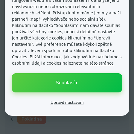
fungování webu a s vaším souhlasem i k analýze jeho
návštěvnosti nebo zobrazování relevantních
reklamních sdělení. Přístup k nim máme jen my a naši
Aktualizováno dne: 17/05/2024
partneři (např. vyhledávače nebo sociální sítě).
Kliknutím na tlačítko "Souhlasím" nám dáváte souhlas
používat všechny cookies, nebo si detailně nastavte
jen určité kategorie cookies kliknutím na "Upravit
nastavení". Své preference můžete kdykoli zpětně
upravit v levém spodním rohu kliknutím na tlačítko
Cookies. Bližší informace, jak zodpovědně nakládáme s
osobními údaji a cookies naleznete na
této stránce
Ano
Ne
Souhlasím
Upravit nastavení
Pokladna