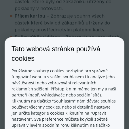
částek, které byly od zákazníků utrženy do
pokladny v hotovosti.
Příjem kartou
– Zobrazuje souhrn všech
částek,které byly od zákazníků utrženy do
pokladny prostřednictvím platební karty.
Ruční výběry/vklady
– Zobrazuje souhrn všech
provedených výběrů/vkladů (lze je provést v
Tato webová stránka používá
nastavení pokladny).
cookies
Jednotlivé operace
Používáme soubory cookies nezbytné pro správné
fungování webu a s vaším souhlasem i k analýze jeho
Jednotlivé operace zobrazují přehled jednotlivých
návštěvnosti nebo zobrazování relevantních
provedených objednávek.
reklamních sdělení. Přístup k nim máme jen my a naši
partneři (např. vyhledávače nebo sociální sítě).
Kliknutím na tlačítko "Souhlasím" nám dáváte souhlas
používat všechny cookies, nebo si detailně nastavte
U každé objednávky v tomto výpisu je možné
jen určité kategorie cookies kliknutím na "Upravit
prokliku na číslo objednávky. Tím se zobrazí
nastavení". Své preference můžete kdykoli zpětně
možnost tisku účtenky nebo přepnutí se do detailu
upravit v levém spodním rohu kliknutím na tlačítko