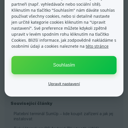
partneři (např. vyhledávače nebo sociální sítě).
Kliknutím na tlačítko "Souhlasím" nám dáváte souhlas
používat všechny cookies, nebo si detailně nastavte
jen určité kategorie cookies kliknutím na "Upravit
nastavení". Své preference můžete kdykoli zpětně
upravit v levém spodním rohu kliknutím na tlačítko
Cookies. Bližší informace, jak zodpovědně nakládáme s
Ano
Ne
osobními údaji a cookies naleznete na
této stránce
Souhlasím
Upravit nastavení
Pokladna
Související články
Platební terminál SumUp – kde koupit zařízení a jak jej
instalovat