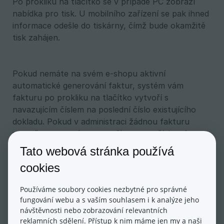
Po prokliku na tlačítko se v případě PC zobrazí
nabídka pro tisk. U mobilního zařízení se pak ihned
informace odešle do tiskárny, čímž bude okamžitě
tisk zahájen.
Pokud nemáte na svém e-shopu aktivní
automatické generování faktur, systém vám
fakturu po prokliku na tlačítko vytvoří s
navazujícím číslem na poslední číslo existujícího
dokladu. Pokud v administraci žádnou fakturu
vytvořenou nemáte, vytvoří novou s číslem 1 a
další budou navazovat.
Tato webová stránka používá
cookies
Používáme soubory cookies nezbytné pro správné
fungování webu a s vaším souhlasem i k analýze jeho
Aktualizováno dne: 17/05/2024
návštěvnosti nebo zobrazování relevantních
reklamních sdělení. Přístup k nim máme jen my a naši