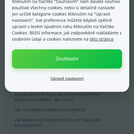
Kliknutím na tlačítko "Souhlasím" nám dáváte souhlas
používat všechny cookies, nebo si detailně nastavte
Ano
Ne
jen určité kategorie cookies kliknutím na "Upravit
nastavení". Své preference můžete kdykoli zpětně
upravit v levém spodním rohu kliknutím na tlačítko
Cookies. Bližší informace, jak zodpovědně nakládáme s
osobními údaji a cookies naleznete na
této stránce
Nejčastější dotazy
Souhlasím
Související články
Upravit nastavení
Jak vytvořit písemný nebo obrázkový odkaz?
Google po mně chce, abych provedl ověření
vlastnictví domény. Jak na to?
Jak na ověření domény u Seznam.cz
Jak generovat dostupnost do xml feedu pro
porovnávače?