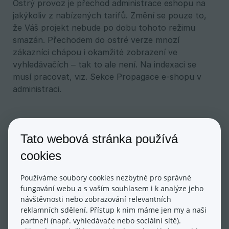
Ostrý provoz je přechod administrace eshopu na
jakýkoliv z nabízených tarifů. Změní se pouze to,
že Váš projekt nebude po dobu tohoto režimu
smazán. Přechodem do ostré verze mnozí
zákazníci chápou i okamžité zobrazení ve
vyhledávačích – tak to ale není. Na indexaci se
musí pracovat, viz. Sekce Propagace e-shopu v
administraci.
Tato webová stránka používá
Aktualizováno dne: 20/05/2024
cookies
Používáme soubory cookies nezbytné pro správné
fungování webu a s vaším souhlasem i k analýze jeho
návštěvnosti nebo zobrazování relevantních
reklamních sdělení. Přístup k nim máme jen my a naši
partneři (např. vyhledávače nebo sociální sítě).