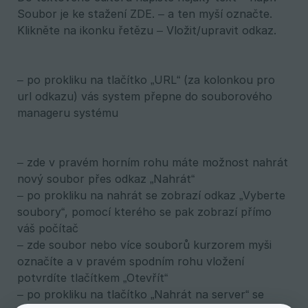
Soubor je ke stažení ZDE. – a ten myší označte.
Klikněte na ikonku řetězu – Vložit/upravit odkaz.
– po prokliku na tlačítko „URL“ (za kolonkou pro
url odkazu) vás system přepne do souborového
manageru systému
– zde v pravém horním rohu máte možnost nahrát
nový soubor přes odkaz „Nahrát“
– po prokliku na nahrát se zobrazí odkaz „Vyberte
soubory“, pomocí kterého se pak zobrazí přímo
váš počítač
– zde soubor nebo více souborů kurzorem myši
označíte a v pravém spodním rohu vložení
potvrdíte tlačítkem „Otevřít“
– po prokliku na tlačítko „Nahrát na server“ se