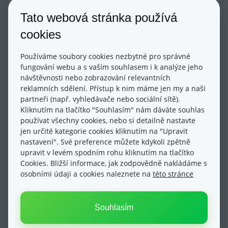
soubory nahrají do systému a budou viditelné
přímo v okně souborového manažeru
Tato webová stránka používá
– následně stačí na soubor 2x prokliknout a
cookies
potvrdit jeho vložení
Používáme soubory cookies nezbytné pro správné
Tímto způsobem je možné vložit do jednoho článku
fungování webu a s vaším souhlasem i k analýze jeho
více souborů ke stažení.
návštěvnosti nebo zobrazování relevantních
reklamních sdělení. Přístup k nim máme jen my a naši
partneři (např. vyhledávače nebo sociální sítě).
Kliknutím na tlačítko "Souhlasím" nám dáváte souhlas
používat všechny cookies, nebo si detailně nastavte
jen určité kategorie cookies kliknutím na "Upravit
Aktualizováno dne: 20/05/2024
nastavení". Své preference můžete kdykoli zpětně
upravit v levém spodním rohu kliknutím na tlačítko
Cookies. Bližší informace, jak zodpovědně nakládáme s
osobními údaji a cookies naleznete na
této stránce
Souhlasím