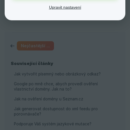
Ano
Ne
Upravit nastavení
Nejčastější dotazy
Související články
Jak vytvořit písemný nebo obrázkový odkaz?
Google po mně chce, abych provedl ověření
vlastnictví domény. Jak na to?
Jak na ověření domény u Seznam.cz
Jak generovat dostupnost do xml feedu pro
porovnávače?
Podporuje Váš systém jazykové mutace?