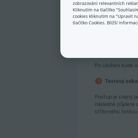
zobrazování relevantních reklam
Kliknutím na tlačítko "Souhlasí
Obrázek, který jst
cookies kliknutím na "Upravit 
ikonku stříbrného
tlačítko Cookies. Bližší inform
Opět se vám zobra
Po uložení bude 
Textový odka
Postup je stejný 
následně půjdete 
stříbrného řetězu 