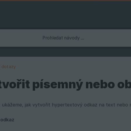
í dotazy
tvořit písemný nebo o
 ukážeme, jak vytvořit hypertextový odkaz na text nebo 
 odkaz