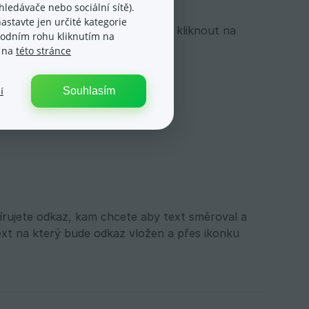
ledávače nebo sociální sítě).
astavte jen určité kategorie
 zapotřebí jej kurzorem označit a kliknout na
spodním rohu kliknutím na
e na
této stránce
Souhlasím
í
írujete odkaz, kam chcete aby text směroval a
ext na který bude odkaz vložen a přes ikonku