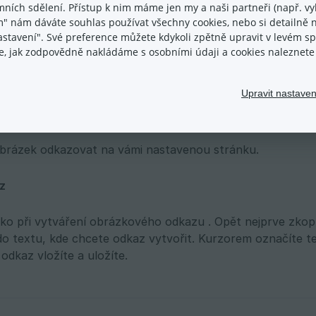
ních sdělení. Přístup k nim máme jen my a naši partneři (např. vyh
m" nám dáváte souhlas používat všechny cookies, nebo si detailně n
e vybrali se následně zobrazí v textovém editoru a nyní je
nastavení". Své preference můžete kdykoli zpětně upravit v levém 
 řetězu v textovém editoru.
ace, jak zodpovědně nakládáme s osobními údaji a cookies naleznet
Upravit nastaven
zí box, kam je zapotřebí vložit vámi zkopírovaný odkaz.
obrázek odkazovat na vámi nastavenou stránku.
z
jako při vytváření obrázkového odkazu . Opět nejprve zkop
do textu, kde chcete odkaz vytvořit. Kurzorem označíte t
odkaz vložíte a uložíte.