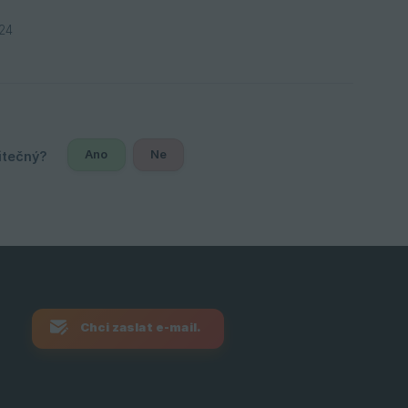
24
Ano
Ne
Chci zaslat e-mail.