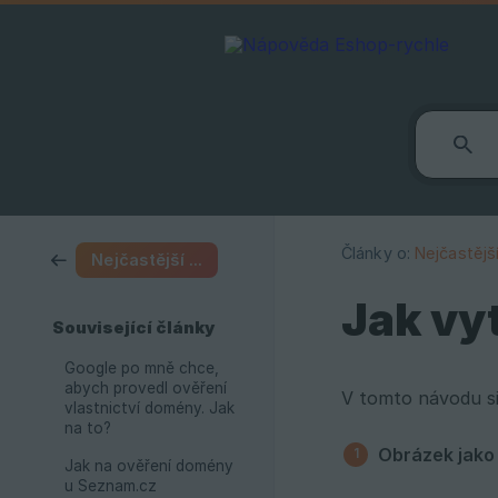
Články o:
Nejčastějš
Nejčastější dotazy
Jak vy
Související články
Google po mně chce,
abych provedl ověření
V tomto návodu si
vlastnictví domény. Jak
na to?
Obrázek jako
Jak na ověření domény
u Seznam.cz