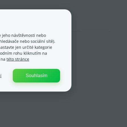
24
 jeho návštěvnosti nebo
ledávače nebo sociální sítě).
astavte jen určité kategorie
spodním rohu kliknutím na
Ano
Ne
e na
této stránce
Souhlasím
í