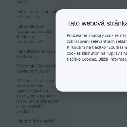
na to?
Jak na ověření domény
u Seznam.cz
Tato webová stránk
Jak generovat
dostupnost do xml
Používáme soubory cookies nez
feedu pro
zobrazování relevantních reklam
porovnávače?
Kliknutím na tlačítko "Souhlasí
Jak odkázat na Soubor
cookies kliknutím na "Upravit 
ke stažení?
tlačítko Cookies. Bližší inform
Podporuje Váš systém
jazykové mutace?
Dá se nastavit sleva
registrovaným
zákazníkům či na
slevových kuponech
jen na určitou kategorii
či na konkrétní
produkt?
Jak si zřídím e-maily?