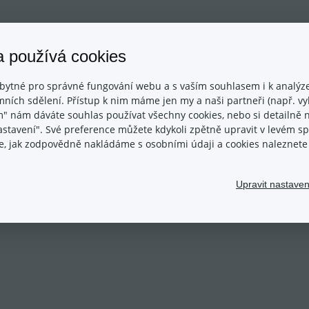
Aktualizováno dne: 17/05/20
a používá cookies
bytné pro správné fungování webu a s vaším souhlasem i k analýze
ních sdělení. Přístup k nim máme jen my a naši partneři (např. vyh
m" nám dáváte souhlas používat všechny cookies, nebo si detailně n
nastavení". Své preference můžete kdykoli zpětně upravit v levém 
ace, jak zodpovědně nakládáme s osobními údaji a cookies naleznet
Upravit nastaven