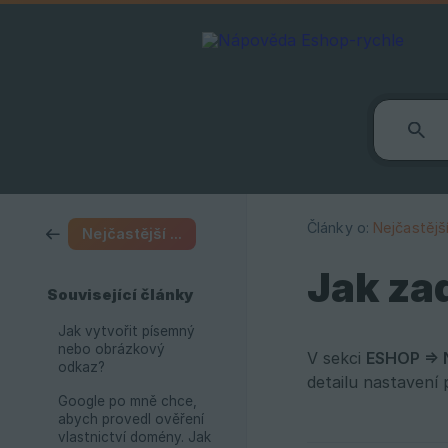
Články o:
Nejčastějš
Nejčastější dotazy
Jak za
Související články
Jak vytvořit písemný
nebo obrázkový
V sekci
ESHOP =>
odkaz?
detailu nastavení 
Google po mně chce,
abych provedl ověření
vlastnictví domény. Jak