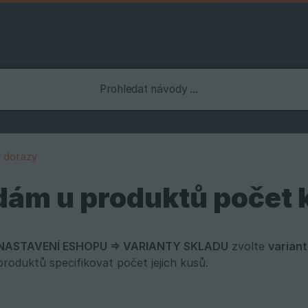
í dotazy
dám u produktů počet 
 NASTAVENÍ ESHOPU => VARIANTY SKLADU
zvolte
variant
produktů specifikovat počet jejich kusů.