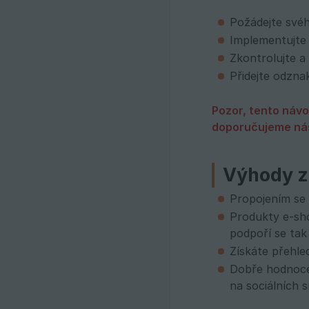
Požádejte své
Implementujte
Zkontrolujte a
Přidejte odzn
Pozor, tento návo
doporučujeme nás
Výhody z
Propojením se
Produkty e-sh
podpoří se tak 
Získáte přehle
Dobře hodnoce
na sociálních 