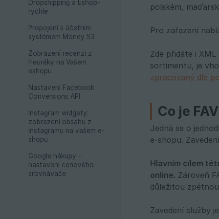
Dropshipping a Eshop-
polském, maďarsk
rychle
Propojení s účetním
Pro zařazení nabí
systémem Money S3
Zde přidáte i XML 
Zobrazení recenzí z
Heuréky na Vašem
sortimentu, je vho
eshopu
zpracovaný dle p
Nastavení Facebook
Conversions API
Co je FA
Instagram widgety:
zobrazení obsahu z
Jedná se o jednod
Instagramu na vašem e-
e-shopu. Zavedení
shopu
Google nákupy -
Hlavním cílem tét
nastavení cenového
srovnávače
online.
Zároveň FAV
důležitou zpětnou
Zavedení služby j