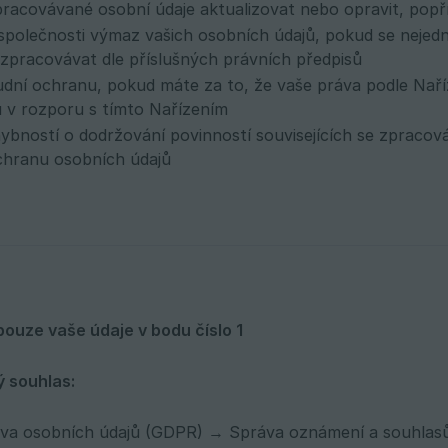
racovávané osobní údaje aktualizovat nebo opravit, popř
polečnosti výmaz vašich osobních údajů, pokud se nejedn
zpracovávat dle příslušných právních předpisů
dní ochranu, pokud máte za to, že vaše práva podle Naří
 v rozporu s tímto Nařízením
ybností o dodržování povinností souvisejících se zpraco
chranu osobních údajů
pouze vaše údaje v bodu číslo 1
ý souhlas:
va osobních údajů (GDPR) → Správa oznámení a souhlasů