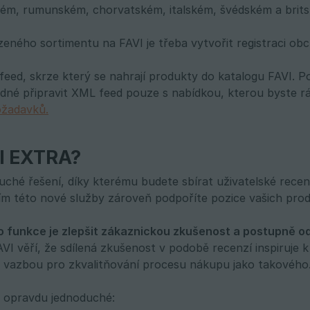
ém, rumunském, chorvatském, italském, švédském a brits
zeného sortimentu na FAVI je třeba vytvořit registraci o
feed, skrze který se nahrají produkty do katalogu FAVI. P
dné připravit XML feed pouze s nabídkou, kterou byste rád
ožadavků.
VI EXTRA?
uché řešení, díky kterému budete sbírat uživatelské rece
m této nové služby zároveň podpoříte pozice vašich prod
o funkce je zlepšit zákaznickou zkušenost a postupně o
I věří, že sdílená zkušenost v podobě recenzí inspiruje k
 vazbou pro zkvalitňování procesu nákupu jako takového
e opravdu jednoduché: