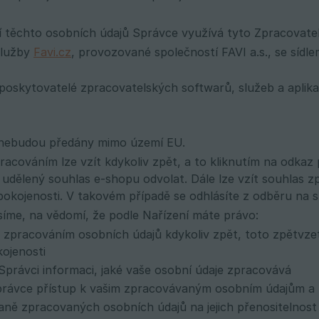
 těchto osobních údajů Správce využívá tyto Zpracovatel
služby
Favi.cz
, provozované společností FAVI a.s., se sídl
 poskytovatelé zpracovatelských softwarů, služeb a aplik
 nebudou předány mimo území EU.
racováním lze vzít kdykoliv zpět, a to kliknutím na odkaz 
 udělený souhlas e-shopu odvolat. Dále lze vzít souhlas zp
okojenosti. V takovém případě se odhlásíte z odběru na s
íme, na vědomí, že podle Nařízení máte právo:
e zpracováním osobních údajů kdykoliv zpět, toto zpětvzet
ojenosti
právci informaci, jaké vaše osobní údaje zpracovává
právce přístup k vašim zpracovávaným osobním údajům a p
ně zpracovaných osobních údajů na jejich přenositelnost