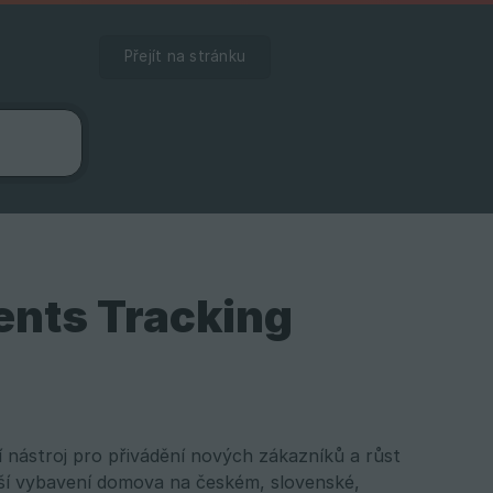
Přejít na stránku
ents Tracking
 nástroj pro přivádění nových zákazníků a růst
ější vybavení domova na českém, slovenské,