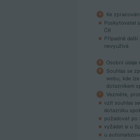
Ke zpracování
Poskytovatel 
ČR
Případně další
nevyužívá
Osobní údaje
Souhlas se zp
webu, kde lze
dotazníkem sp
Vezměte, pros
vzít souhlas s
dotazníku spok
požadovat po S
vyžádat si u S
u automatizova