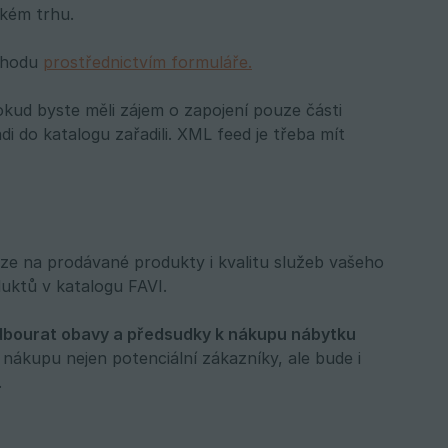
kém trhu.
bchodu
prostřednictvím formuláře.
okud byste měli zájem o zapojení pouze části
i do katalogu zařadili. XML feed je třeba mít
nze na prodávané produkty i kvalitu služeb vašeho
uktů v katalogu FAVI.
dbourat obavy a předsudky k nákupu nábytku 
 nákupu nejen potenciální zákazníky, ale bude i
.