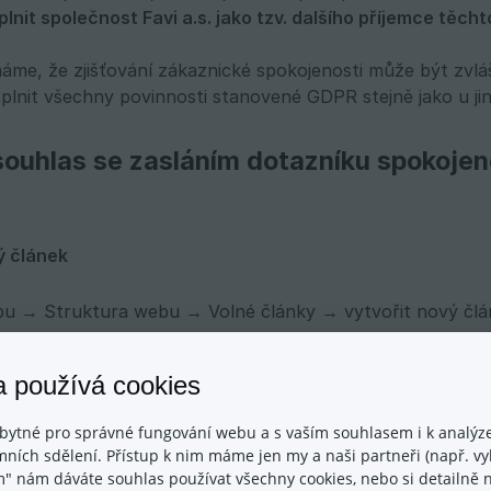
lnit společnost Favi a.s. jako tzv. dalšího příjemce těch
áme, že zjišťování zákaznické spokojenosti může být zvl
plnit všechny povinnosti stanovené GDPR stejně jako u ji
 souhlas se zasláním dotazníku spokoje
ý článek
bu → Struktura webu → Volné články → vytvořit nový člá
bní údaje FAVI a.s.
a používá cookies
rujte do článku následující text):
bytné pro správné fungování webu a s vaším souhlasem i k analýze
ních sdělení. Přístup k nim máme jen my a naši partneři (např. vyh
m" nám dáváte souhlas používat všechny cookies, nebo si detailně n