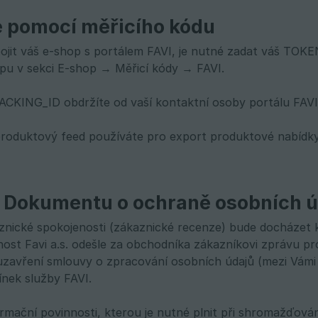
e pomocí měřicího kódu
ojit váš e-shop s portálem FAVI, je nutné zadat váš TOK
opu v sekci E-shop → Měřicí kódy → FAVI.
CKING_ID obdržíte od vaší kontaktní osoby portálu FAVI
 produktový feed používáte pro export produktové nabídk
í Dokumentu o ochraně osobních 
aznické spokojenosti (zákaznické recenze) bude docházet k
ost Favi a.s. odešle za obchodníka zákazníkovi zprávu pr
zavření smlouvy o zpracování osobních údajů (mezi Vámi a s
nek služby FAVI.
ormační povinnosti, kterou je nutné plnit při shromažďová