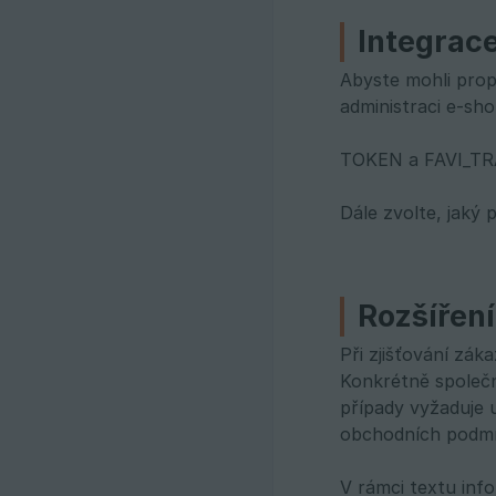
Integrac
Abyste mohli prop
administraci e-sh
TOKEN a FAVI_TRA
Dále zvolte, jaký
Rozšířen
Při zjišťování zák
Konkrétně společn
případy vyžaduje u
obchodních podmí
V rámci textu inf