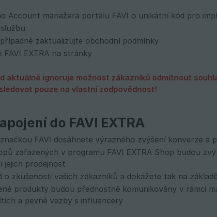
ho Account manažera portálu FAVI o unikátní kód pro imp
 službu
 případně zaktualizujte obchodní podmínky
ak FAVI EXTRA na stránky
d aktuálně ignoruje možnost zákazníků odmítnout souhla
ledovat pouze na vlastní zodpovědnost!
apojení do FAVI EXTRA
 značkou FAVI dosáhnete výrazného zvýšení konverze a 
opů zařazených v programu FAVI EXTRA Shop budou zvýho
i jejich prodejnost
d o zkušenosti vašich zákazníků a dokážete tak na základ
né produkty budou přednostně komunikovány v rámci mark
sítích a pevné vazby s influencery