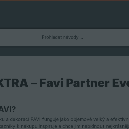
XTRA – Favi Partner Ev
FAVI?
u a dekorací FAVI funguje jako objemově velký a efektivní
ákazníky k nákupu inspiruje a chce jim nabídnout nejkrásn