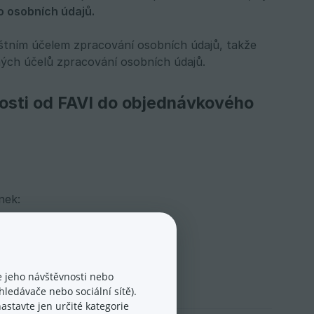
to osobních údajů.
áštním účelem zpracování osobních údajů, takže
ných účelů zpracování osobních údajů.
nosti od FAVI do objednávkového
nek:
 jeho návštěvnosti nebo
ledávače nebo sociální sítě).
astavte jen určité kategorie