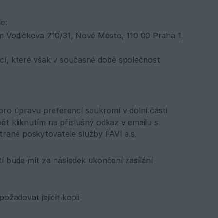
e:
em Vodičkova 710/31, Nové Město, 110 00 Praha 1,
ací, které však v současné době společnost
pro úpravu preferencí soukromí v dolní části
ět kliknutím na příslušný odkaz v emailu s
traně poskytovatele služby FAVI a.s.
í bude mít za následek ukončení zasílání
ožadovat jejich kopii