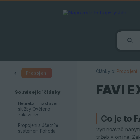
Články o:
Propojení
Propojení
FAVI E
Související články
Heuréka – nastavení
služby Ověřeno
zákazníky
Co je to 
Propojení s účetním
Vyhledávač nábytk
systémem Pohoda
tržeb v online. Z