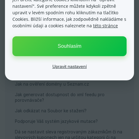
nastavení". Své preference můžete kdykoli zpětně
upravit v levém spodním rohu kliknutím na tlačítko
Cookies. Bližší informace, jak zodpovědně nakládáme s
osobními údaji a cookies naleznete na
této stránce
Nejčastější dotazy
Souhlasím
Související články
Jak vytvořit písemný nebo obrázkový odkaz?
Upravit nastavení
Google po mně chce, abych provedl ověření
vlastnictví domény. Jak na to?
Jak na ověření domény u Seznam.cz
Jak generovat dostupnost do xml feedu pro
porovnávače?
Jak odkázat na Soubor ke stažení?
Podporuje Váš systém jazykové mutace?
Dá se nastavit sleva registrovaným zákazníkům či na
slevových kuponech jen na určitou kategorii či na