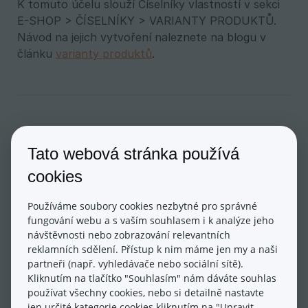
K tomuto účelu slouží Číselníky vlastností v sekci
E-SHOP > ČÍSELNÍKY > VARIANTY PRODUKTŮ.
Návod na jejich vytvoření naleznete na blogu v
článku
varianty produktů
.
Aktualizováno dne: 28/08/2024
Tato webová stránka používá
cookies
Používáme soubory cookies nezbytné pro správné
fungování webu a s vaším souhlasem i k analýze jeho
návštěvnosti nebo zobrazování relevantních
reklamních sdělení. Přístup k nim máme jen my a naši
partneři (např. vyhledávače nebo sociální sítě).
Ano
Ne
Kliknutím na tlačítko "Souhlasím" nám dáváte souhlas
používat všechny cookies, nebo si detailně nastavte
jen určité kategorie cookies kliknutím na "Upravit