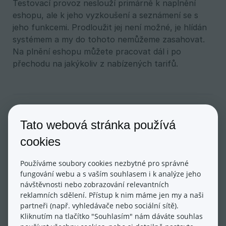
Testovací provoz neslouží primárně k naplnění
eshopu, ale k jeho vyzkoušení a seznámení se s
jeho funkcemi. Prodloužit jej není možné, je hlídán
systémem a my do tohoto nemůžeme zasahovat.
Na plnění eshopu můžete pracovat dál i po
přechodu na jakýkoliv z nabízených tarifů.
Tato webová stránka používá
Aktualizováno dne: 20/05/2024
cookies
Používáme soubory cookies nezbytné pro správné
fungování webu a s vaším souhlasem i k analýze jeho
návštěvnosti nebo zobrazování relevantních
reklamních sdělení. Přístup k nim máme jen my a naši
partneři (např. vyhledávače nebo sociální sítě).
Kliknutím na tlačítko "Souhlasím" nám dáváte souhlas
Ano
Ne