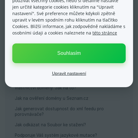
používat všechny cookies, nebo si detailně nastavte
jen určité kategorie cookies kliknutím na "Upravit
nastavení". Své preference můžete kdykoli zpětně
upravit v levém spodním rohu kliknutím na tlačítko
Cookies. Bližší informace, jak zodpovědně nakládáme s
osobními údaji a cookies naleznete na
této stránce
Nejčastější dotazy
Souhlasím
Související články
Jak vytvořit písemný nebo obrázkový odkaz?
Upravit nastavení
Google po mně chce, abych provedl ověření
vlastnictví domény. Jak na to?
Jak na ověření domény u Seznam.cz
Jak generovat dostupnost do xml feedu pro
porovnávače?
Jak odkázat na Soubor ke stažení?
Podporuje Váš systém jazykové mutace?