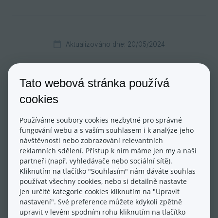
Aktualizováno dne: 20/05/2024
Tato webová stránka používá
cookies
Používáme soubory cookies nezbytné pro správné
fungování webu a s vaším souhlasem i k analýze jeho
Ano
Ne
návštěvnosti nebo zobrazování relevantních
reklamních sdělení. Přístup k nim máme jen my a naši
partneři (např. vyhledávače nebo sociální sítě).
Kliknutím na tlačítko "Souhlasím" nám dáváte souhlas
používat všechny cookies, nebo si detailně nastavte
jen určité kategorie cookies kliknutím na "Upravit
nastavení". Své preference můžete kdykoli zpětně
Nejčastější dotazy
upravit v levém spodním rohu kliknutím na tlačítko