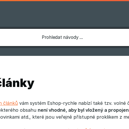
články
h článků
vám systém Eshop-rychle nabízí také tzv. volné čl
ěkterého obsahu
není vhodné, aby byl vložený a propoj
vinkami atd., které jsou veřejně přístupné proklikem z m