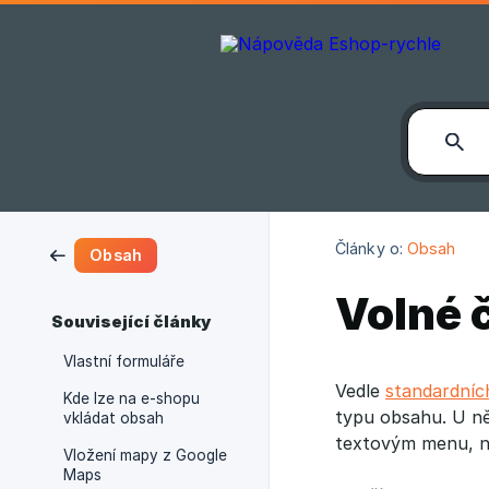
Články o:
Obsah
Obsah
Volné 
Související články
Vlastní formuláře
Vedle
standardníc
Kde lze na e-shopu
typu obsahu. U n
vkládat obsah
textovým menu, no
Vložení mapy z Google
Maps