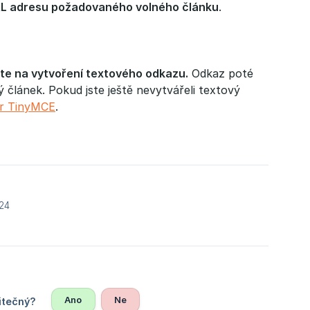
RL adresu požadovaného volného článku
.
jte na vytvoření textového odkazu.
Odkaz poté
 článek. Pokud jste ještě nevytvářeli textový
or TinyMCE
.
24
Ano
Ne