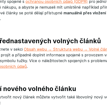
nty spojené s
ochranou osobních údajů (GDPR)
pro jednot
zi nákupu, a abyste je nemuseli mít umístěné například pří
vé články se poté dělají přístupné
manuálně přes vložení 
.
přednastavených volných článků
znete v sekci
Obsah webu → Struktura webu → Volné člá
projít a případně doplnit informace spojené s provozem va
symbolu tužky. Více o náležitostech spojených s proble
sobních údajů
.
í nového volného článku
ytvořit nový článek můžete vytvořit také libovolný nový v
: