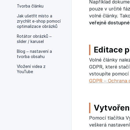
Například dokume
Tvorba článku
pouze v určité fá
volné články. Tako
Jak ušetřit místo a
zrychlit e-shop pomocí
veřejně dostupné
optimalizace obrázků
Rotátor obrázků –
slider / karusel
Editace 
Blog – nastavení a
tvorba obsahu
Volné články nale
GDPR, které stačí 
Vložení videa z
YouTube
vstoupíte pomocí 
GDPR – Ochrana o
Vytvořen
Pomocí tlačítka V
veškerá nastavení