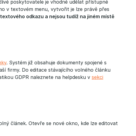
livé poskytovatele je vhodné udělat přístupné
mo v textovém menu, vytvořit je lze právě přes
textového odkazu a nejsou tudíž na jiném místě 
nky
. Systém již obsahuje dokumenty spojené s
ší firmy. Do editace stávajícího volného článku
matikou GDPR naleznete na helpdesku v
sekci
olný článek. Otevře se nové okno, kde lze editovat