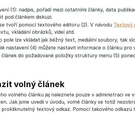
vení (1): nadpis, pořadí mezi ostatními články, data publi
t pod článkem diskuzi.
 se tvoří pomocí textového editoru (2). V návodu
Textový 
xtu, vkládání obrázků, videí atd.
pole lze vkládat jak běžný text, mediální soubory, tak sl
ilé nastavení (4) můžete nastavit informace o článku pro 
t článek do požadované položky struktury menu (5) ponec
zit volný článek
o volného článku jej naleznete pouze v administraci ve vý
n. Jak jsme uvedli v úvodu, volné články se totiž nezobra
 prokliknutelný textový odkaz. Pomocí takového odkazu l