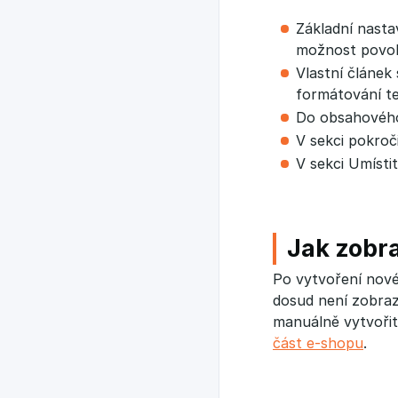
Základní nasta
možnost povoli
Vlastní článek
formátování te
Do obsahového 
V sekci pokroč
V sekci Umísti
Jak zobra
Po vytvoření novéh
dosud není zobraze
manuálně vytvořit
část e-shopu
.