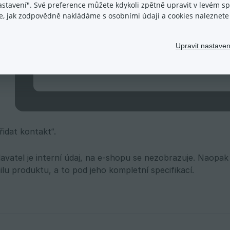
nastavení". Své preference můžete kdykoli zpětně upravit v levém 
ace, jak zodpovědně nakládáme s osobními údaji a cookies naleznet
Upravit nastaven
řidat kontakt“.
vatel je interní údaj, na e-shopu se nezobrazuje. Naop
lu produktu, a to pod jeho kompletní specifikací.