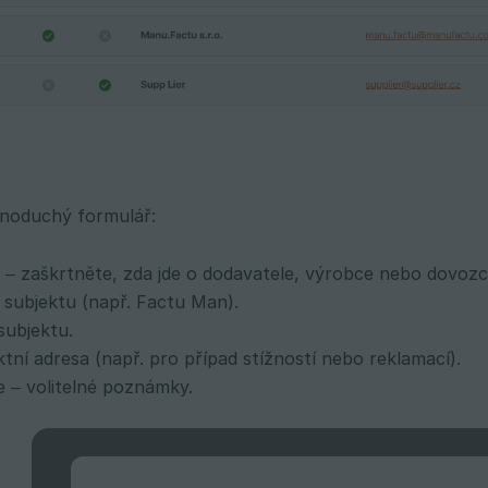
dnoduchý formulář:
– zaškrtněte, zda jde o dodavatele, výrobce nebo dovozc
subjektu (např. Factu Man).
subjektu.
ktní adresa (např. pro případ stížností nebo reklamací).
e – volitelné poznámky.