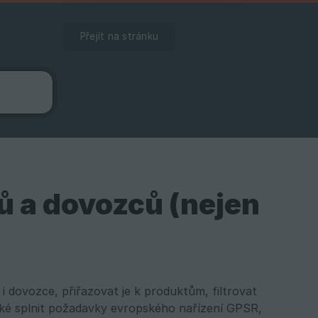
Přejít na stránku
ů a dovozců (nejen
dovozce, přiřazovat je k produktům, filtrovat
aké splnit požadavky evropského nařízení GPSR,