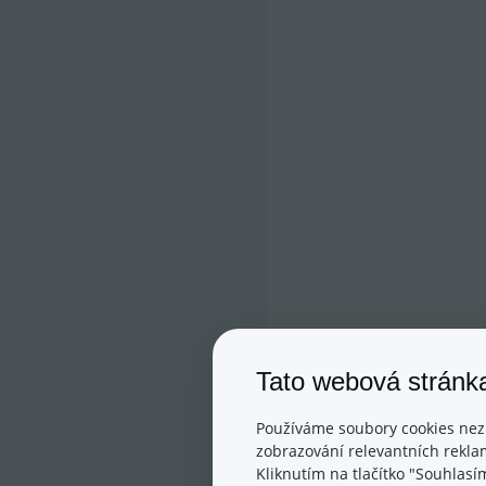
Tato webová stránk
Používáme soubory cookies nez
zobrazování relevantních reklam
Kliknutím na tlačítko "Souhlasí