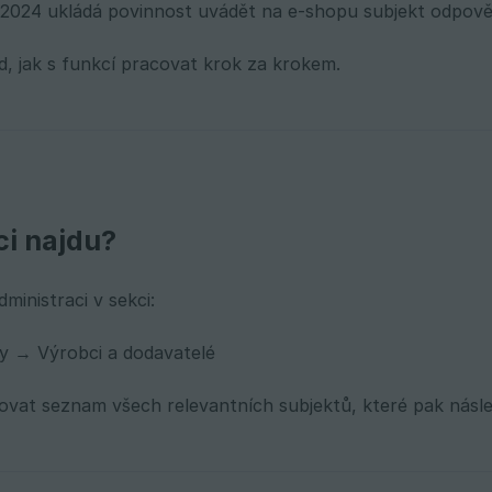
 2024 ukládá povinnost uvádět na e-shopu subjekt odpov
d, jak s funkcí pracovat krok za krokem.
ci najdu?
ministraci v sekci:
y → Výrobci a dodavatelé
vat seznam všech relevantních subjektů, které pak násle