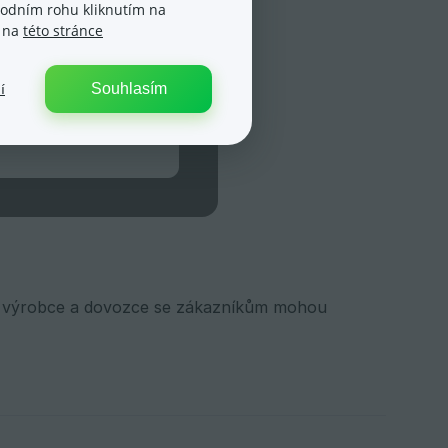
spodním rohu kliknutím na
e na
této stránce
Souhlasím
í
ak výrobce a dovozce se zákazníkům mohou