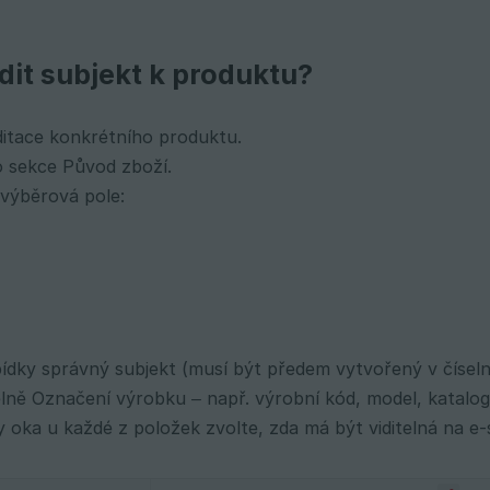
adit subjekt k produktu?
ditace konkrétního produktu.
o sekce Původ zboží.
 výběrová pole:
ídky správný subjekt (musí být předem vytvořený v číseln
elně Označení výrobku – např. výrobní kód, model, katalo
 oka u každé z položek zvolte, zda má být viditelná na e