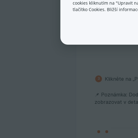
cookies kliknutím na "Upravit 
tlačítko Cookies. Bližší inform
Klikněte na „P
📌 Poznámka: Doda
zobrazovat v detai