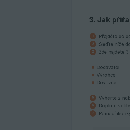
3. Jak přiř
Přejděte do e
Sjeďte níže d
Zde najdete 3
Dodavatel
Výrobce
Dovozce
Vyberte z nab
Doplňte volit
Pomocí ikonky