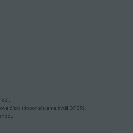
íku).
gové číslo (doporučujeme kvůli GPSR).
-shopu.