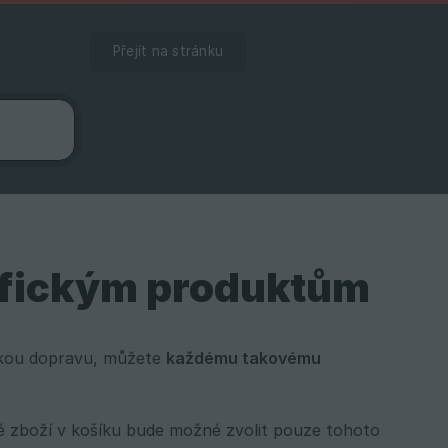
Přejít na stránku
cifickým produktům
ickou dopravu, můžete
každému takovému 
né zboží v košíku bude možné zvolit pouze tohoto