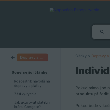
Články o:
Dopravy a 
Dopravy a platby
Indivi
Související články
Rozcestník návodů na
dopravy a platby
Pokud mimo jiné n
produktu přiřadit
Zásilky-rychle
Jak aktivovat platební
Pokud bude v koší
bránu Comgate?