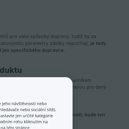
imitů pro vaše způsoby dopravy, tudíž by za
 takovýmito parametry zásilky nepočítají,
je tedy 
it jen specifického dopravce.
oduktu
o konkrétní produkt(-y) nutné posuvníkem
tivních doprav zvolit pouze tu, kterou pro daný
 jeho návštěvnosti nebo
ledávače nebo sociální sítě).
dopravce, který v košíku půjde zvolit, bude ten 
astavte jen určité kategorie
spodním rohu kliknutím na
e na
této stránce