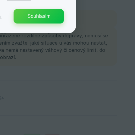
Souhlasím
í
 přiřazené rozdílné způsoby dopravy, nemusí se
ním zvažte, jaké situace u vás mohou nastat,
rava nemá nastavený váhový či cenový limit, do
obrazí.
24