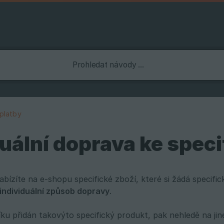
platby
duální doprava ke spe
abízíte na e-shopu specifické zboží, které si žádá specif
 individuální způsob dopravy
.
ku přidán takovýto specifický produkt, pak nehledě na ji