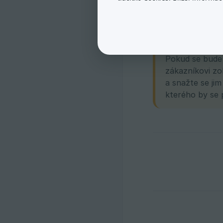
Co se stane s 
Pokud se bude 
zákazníkovi zo
a snažte se ji
kterého by se p