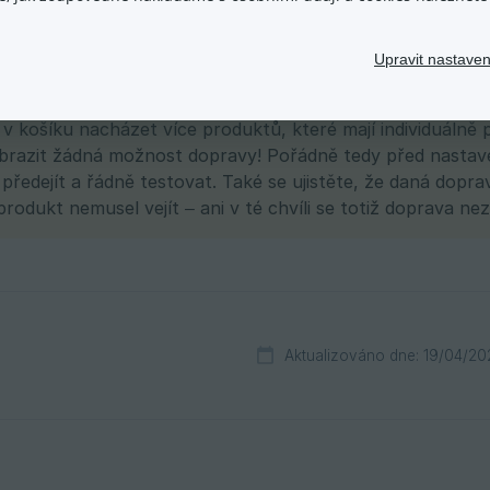
Upravit nastaven
více individuálními dopravami v jednom košíku?
v košíku nacházet více produktů, které mají individuálně
brazit žádná možnost dopravy! Pořádně tedy před nastave
m předejít a řádně testovat. Také se ujistěte, že daná dop
rodukt nemusel vejít – ani v té chvíli se totiž doprava nez
Aktualizováno dne: 19/04/20