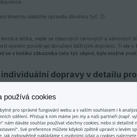
dopravce.
sortimentu nabízíte opravdu dlouhou tyč: 🙂
je levná a lehká, vejde se obecných cenových a váhových l
tí systém povolil její doručení běžnými dopravci. Ti ale s
d se v košíku zákazníka tato tyč objeví, bylo možné zvol
 individuální dopravy v detailu pr
 produktu najdete záložku Individuální doprava. Zde je pr
vybrané dopravy pro tento produkt“ a z nabídky vašich ak
a používá cookies
volit.
bytné pro správné fungování webu a s vaším souhlasem i k analýze
ních sdělení. Přístup k nim máme jen my a naši partneři (např. vyh
ké další produkty se budou v objednávce nacházet,
jediný 
m" nám dáváte souhlas používat všechny cookies, nebo si detailně n
nastavení". Své preference můžete kdykoli zpětně upravit v levém 
ace, jak zodpovědně nakládáme s osobními údaji a cookies naleznet