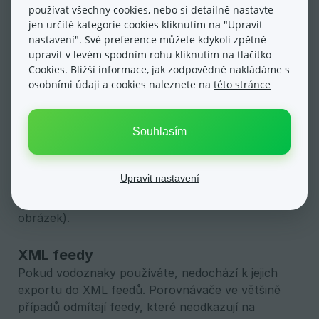
používat všechny cookies, nebo si detailně nastavte
jen určité kategorie cookies kliknutím na "Upravit
Náhledové obrázky produktů
nastavení". Své preference můžete kdykoli zpětně
Pokud patříte mezi zákazníky, kteří chtějí
upravit v levém spodním rohu kliknutím na tlačítko
vodoznak pouze v detailu produktu, ale náhledový
Cookies. Bližší informace, jak zodpovědně nakládáme s
obrázek chcete bez vodoznaku, můžete si nahrát
osobními údaji a cookies naleznete na
této stránce
vlastní náhledový obrázek, systém si ho následně
nebude všímat. Při generování neprobíhá umístění
Souhlasím
vodoznaku do náhledových obrázků, je tedy
potřeba kliknout na tlačítko Obnovit náhledy
(miniatury) obrázků, následně dojde k jejich
Upravit nastavení
automatickému přegenerování (pouze v případě,
že jste k produktu nenahráli vlastní náhledový
obrázek).
XML feedy
Pokud vodoznaky používáte, nedochází k jejich
exportu do XML feedů. Porovnávače ve většině
případů odmítají feedy, které neodkazují na