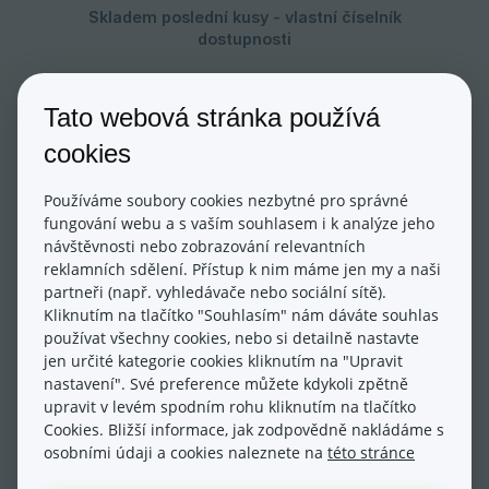
Poznámka:
Tato webová stránka používá
Pokud aktivujete funkci Automatické
cookies
dostupnosti u všech produktů, ale
nevytvoříte žádná globální pravidla, systém
Používáme soubory cookies nezbytné pro správné
se bude chovat jako v prvním popsaném
fungování webu a s vaším souhlasem i k analýze jeho
návštěvnosti nebo zobrazování relevantních
případě Reálná skladovost pro všechny
reklamních sdělení. Přístup k nim máme jen my a naši
produkty.
partneři (např. vyhledávače nebo sociální sítě).
Kliknutím na tlačítko "Souhlasím" nám dáváte souhlas
používat všechny cookies, nebo si detailně nastavte
jen určité kategorie cookies kliknutím na "Upravit
nastavení". Své preference můžete kdykoli zpětně
upravit v levém spodním rohu kliknutím na tlačítko
Cookies. Bližší informace, jak zodpovědně nakládáme s
3. Úpravy dostupnosti pro jednotlivé
osobními údaji a cookies naleznete na
této stránce
produkty